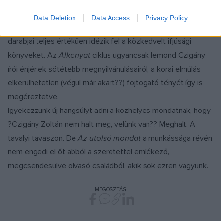
Magyarországi levelek
szemelvényei az egész vállalkozás
érdességét, végzetességét, ellenpontozó romantikáját
Data Deletion
Data Access
Privacy Policy
kissé tompítják, a
Csoda és Kósza meséi
sorozat itteni
darabjai teljes értékűen idézik fel a közkedvelt ifjúsági
könyveket. Az
Alkonyat
ciklus ugyancsak lemond Czigány
írói énjének sötétebb megnyilvánulásairól, a korai elmúlás
elkerülhetetlen (végül már akart??) fojtogató tényét így is
megéreztetve.
Igyekezzünk új hangsúlyt adni a közhelyes mondatnak, hogy
?Czigány Zoltán nem halt meg, velünk van?? Meghalt. A
tavalyi tavaszon. De
Az utolsó mondat
a munkássága révén
nem engedi el őt abból a szeretettel emlékező,
megcsendesülve olvasó családból, akik sok ezren vagyunk.
MEGOSZTÁS