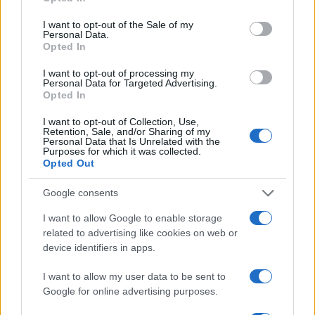
levélformát illettem elismeréssel, aligha volt befolyással az
use your data for below specified purposes in below Google
egész ciklusra.
consent section.
I want to opt-out of the Sale of my
Personal Data.
Opted In
Az emlékező-búcsúzó
Az utolsó mondat
nak is fontos
I want to opt-out of processing my
műfaja, Czigánynak egyik ? néha átformált ?
Personal Data for Targeted Advertising.
Opted In
megszólalásmódja a levél. A jelen kötetből nemigen derül ki:
a dukai posta, a
Magyarországi levelek,
a ?Bátyám,
I want to opt-out of Collection, Use,
Retention, Sale, and/or Sharing of my
bátyám?? megszólítottja Simonffy András (1941?1995) író
Personal Data that Is Unrelated with the
Purposes for which it was collected.
volt, a megtalált idősebb lelki testvér, némiképp a fél
Opted Out
emberöltővel előrébb járó sorstárs. Czigány-Zebegényi
Google consents
kissé önmagával is a ?levelezés? révén állt lelki, számvető
kapcsolatban. A vallomásosság ellenére ? nyakatekert
I want to allow Google to enable storage
related to advertising like cookies on web or
irodalmi műszót használva ? ?áttávolítóan? rögzítette
device identifiers in apps.
gyónó, meditáló önélet-képeit. Fioriturás tollal, de a
kottasor-fegyelemből ki nem bújva: az irodalommá tett
I want to allow my user data to be sent to
Google for online advertising purposes.
autobiografikus magánbeszéd művészi igazmondásával.