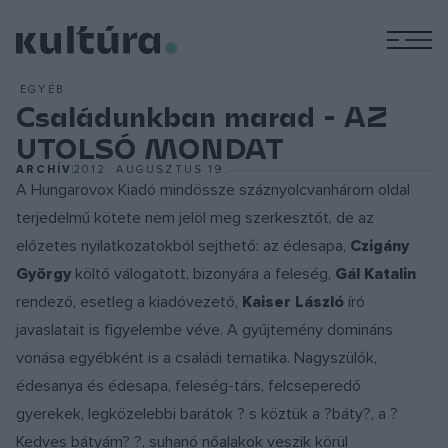
M
EGYÉB
Családunkban marad - AZ
UTOLSÓ MONDAT
ARCHÍV
2012. AUGUSZTUS 19.
A Hungarovox Kiadó mindössze száznyolcvanhárom oldal
terjedelmű kötete nem jelöl meg szerkesztőt, de az
előzetes nyilatkozatokból sejthető: az édesapa,
Czigány
György
költő válogatott, bizonyára a feleség,
Gál Katalin
rendező, esetleg a kiadóvezető,
Kaiser László
író
javaslatait is figyelembe véve. A gyűjtemény domináns
vonása egyébként is a családi tematika. Nagyszülők,
édesanya és édesapa, feleség-társ, felcseperedő
gyerekek, legközelebbi barátok ? s köztük a ?báty?, a ?
Kedves bátyám? ?, suhanó nőalakok veszik körül