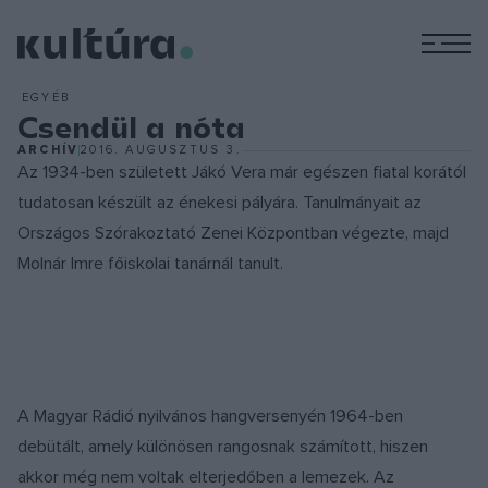
M
EGYÉB
Csendül a nóta
ARCHÍV
2016. AUGUSZTUS 3.
Az 1934-ben született Jákó Vera már egészen fiatal korától
tudatosan készült az énekesi pályára. Tanulmányait az
Országos Szórakoztató Zenei Központban végezte, majd
Molnár Imre főiskolai tanárnál tanult.
A Magyar Rádió nyilvános hangversenyén 1964-ben
debütált, amely különösen rangosnak számított, hiszen
akkor még nem voltak elterjedőben a lemezek. Az