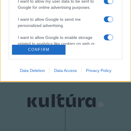
I want to allow my user data to be sent to
Forrás: wikipedia, magyarnota.com
Google for online advertising purposes.
I want to allow Google to send me
personalized advertising.
I want to allow Google to enable storage
HÍREK
related to analytics like cookies on web or
device identifiers in apps.
CONFIRM
MEGOSZTÁS
I want to allow Google to enable storage
related to functionality of the website or app.
Data Deletion
Data Access
Privacy Policy
I want to allow Google to enable storage
related to personalization.
I want to allow Google to enable storage
related to security, including authentication
functionality and fraud prevention, and other
user protection.