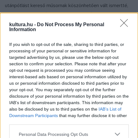
utánpótlást kereső műsornak köszönhetően vált ismertté,
majd a következő években szinte az egész világot
beutazhatta. Európa valamennyi országába eljutott, de Dél-
kultura.hu -
Do Not Process My Personal
Information
Amerikában és Ausztráliában is érdeklődtek iránta.
Előadásait a magas színvonalú éneklés és a kitűnő
If you wish to opt-out of the sale, sharing to third parties, or
megjelenés jellemezte, amelyek egyben védjegyévé váltak.
processing of your personal or sensitive information for
A magyar nóták éneklésével rendkívüli sikereket ért el.
targeted advertising by us, please use the below opt-out
section to confirm your selection. Please note that after your
opt-out request is processed you may continue seeing
interest-based ads based on personal information utilized by
Korabeli felvétel a művésznőről:
us or personal information disclosed to third parties prior to
your opt-out. You may separately opt-out of the further
disclosure of your personal information by third parties on the
IAB’s list of downstream participants. This information may
also be disclosed by us to third parties on the
IAB’s List of
Downstream Participants
that may further disclose it to other
third parties.
Please note that this website/app uses one or more Google
Personal Data Processing Opt Outs
Jákó Vera összesen 18 nagy hanglemezen működött közre,