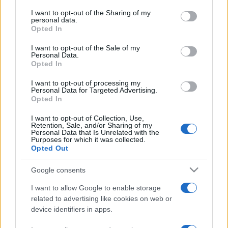
services and may gather and store information including but
önálló albumát
Csendül a nóta
címmel jelentette meg,
not limited to your visit or usage behaviour. You may click to
I want to opt-out of the Sharing of my
personal data.
amelyen saját szerzemény is található. Később önálló
grant or deny consent to Google and its third-party tags to
Opted In
use your data for below specified purposes in below Google
műsorral 12 magnókazettája és hat videokazettája jelent
consent section.
I want to opt-out of the Sale of my
meg. A művésznő 1985-ben rangos állami kitüntetést
Personal Data.
Opted In
vehetett át, a Szakszervezetek Országos Tanácsának díját
(SZOT-díj). Többször is szerepelt televízióban, például 1977
I want to opt-out of processing my
Personal Data for Targeted Advertising.
szilveszterén közreműködött a
Szilveszteri nótaszó
című
Opted In
műsorban.
I want to opt-out of Collection, Use,
Retention, Sale, and/or Sharing of my
Personal Data that Is Unrelated with the
Purposes for which it was collected.
Opted Out
A művésznő 53 évesen hunyt el, a Farkasréti temetőben
helyezték örök nyugalomra. Emlékére minden évben
Google consents
odaítélik a Jákó Vera-díjat.
I want to allow Google to enable storage
related to advertising like cookies on web or
device identifiers in apps.