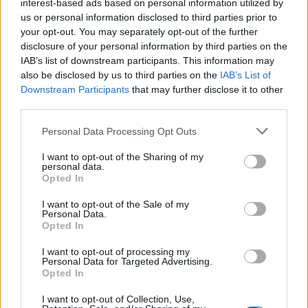
interest-based ads based on personal information utilized by
Az emlékeket felsorakoztató beszélgetést szokásunkhoz
us or personal information disclosed to third parties prior to
your opt-out. You may separately opt-out of the further
híven ritkán ? vagy tán még sosem ? látott fotókkal és
disclosure of your personal information by third parties on the
mozgókép bejátszásokkal illusztráljuk, és néhány színészi
IAB’s list of downstream participants. This information may
megszólalással színesítjük. Nemcsak a Csokonai Színházban
also be disclosed by us to third parties on the
IAB’s List of
Downstream Participants
that may further disclose it to other
eltöltött évek meghatározó élményeiről esik majd szó,
third parties.
hanem a három meghívott egymáshoz fűződő barátságának
Please note that this website/app uses one or more Google
Personal Data Processing Opt Outs
gyökeréről is. Csutka István a debreceni közönség kedvéért
services and may gather and store information including but
újra énekelni és táncolni fog, és a mostani társulat is zenés
not limited to your visit or usage behaviour. You may click to
I want to opt-out of the Sharing of my
personal data.
meglepetéssel készül kedves vendégeinek.
grant or deny consent to Google and its third-party tags to
Opted In
use your data for below specified purposes in below Google
consent section.
I want to opt-out of the Sale of my
Personal Data.
Opted In
Az est második felében annak az egyedi hangú
történetmesélésnek lehetünk szem- és fültanúi, melynek
I want to opt-out of processing my
Personal Data for Targeted Advertising.
technikáját és hatásmechanizmusát Csutka István évek óta
Opted In
tanulmányozza, és értő közönség előtt hónapról-hónapra
I want to opt-out of Collection, Use,
csiszolja. Olyan inspiráló történeteket tár elénk, amelyek