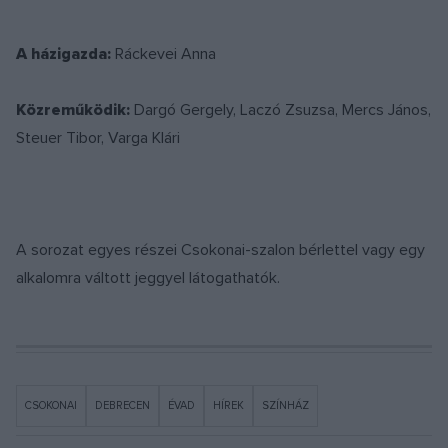
A házigazda:
Ráckevei Anna
Közreműködik:
Dargó Gergely, Laczó Zsuzsa, Mercs János,
Steuer Tibor, Varga Klári
A sorozat egyes részei Csokonai-szalon bérlettel vagy egy
alkalomra váltott jeggyel látogathatók.
CSOKONAI
DEBRECEN
ÉVAD
HÍREK
SZÍNHÁZ