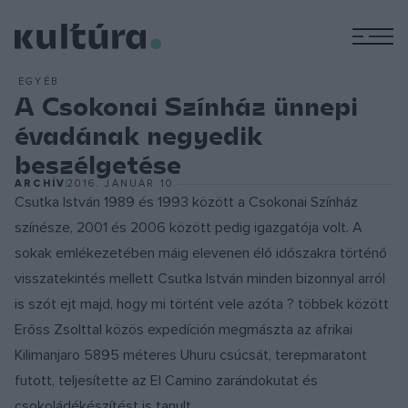
M
EGYÉB
A Csokonai Színház ünnepi
évadának negyedik
beszélgetése
ARCHÍV
2016. JANUÁR 10.
Csutka István 1989 és 1993 között a Csokonai Színház
színésze, 2001 és 2006 között pedig igazgatója volt. A
sokak emlékezetében máig elevenen élő időszakra történő
visszatekintés mellett Csutka István minden bizonnyal arról
is szót ejt majd, hogy mi történt vele azóta ? többek között
Erőss Zsolttal közös expedíción megmászta az afrikai
Kilimanjaro 5895 méteres Uhuru csúcsát, terepmaratont
futott, teljesítette az El Camino zarándokutat és
csokoládékészítést is tanult.