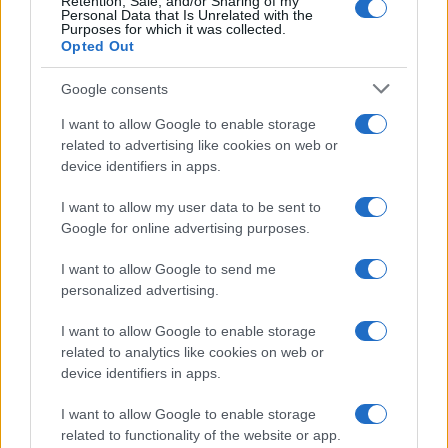
Retention, Sale, and/or Sharing of my
Personal Data that Is Unrelated with the
garantáltan megpendítik lelkünk húrjait, és hozzásegítenek,
Purposes for which it was collected.
Opted Out
hogy a saját életünket is a megszokottól eltérő
nézőpontból szemléjük. Mert látnunk kell, hogy a vastag
Google consents
felhőréteg mögött is mindig ott ragyog a nap!
I want to allow Google to enable storage
related to advertising like cookies on web or
device identifiers in apps.
?Mert a gondolat számomra olyan, mint egy bonbon. Hol
I want to allow my user data to be sent to
édes, mint a méz, hol bódítóan alkoholos, hol már látszik
Google for online advertising purposes.
rajta, hogy nem mai, de aztán a tartalma szétárad benned,
I want to allow Google to send me
és a figyelmed mégsem képes semmi másra koncentrálni,
personalized advertising.
csak az ízére. Hasonlóképpen a gondolat-bonbon is hol
I want to allow Google to enable storage
vidám, hol vicces, hol szomorú, néhol elkeserítő, de a
related to analytics like cookies on web or
legtöbbször elgondolkodtató. Hisz épp ez a célja: hogy
device identifiers in apps.
mindenki elgondolkodjon rajta.?
? olvashatjuk Csutka István
I want to allow Google to enable storage
honlapján. Aki eljön, az személyesen is megízlelheti a
related to functionality of the website or app.
kifejezetten a debreceni közönségnek szánt gondolat-