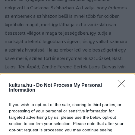
dolgozott a Csokonai Színházban. Azt vallja, hogy érdemes
az embernek a színházon belül is minél több funkcióban
kipróbálni magát, mert így láthatja ezt a varázslatosan
összetett világot a maga teljességében, így tudja a
munkáját a lehető legjobban végezni, és így válhat számára
a színház hivatássá. Ha az ember leül vele beszélgetni egy
kávé mellé, színes történetei nyomán Ruszt József, Básti
Lajos, Téri Árpád, Zenthe Ferenc, Bertók Lajos, Darvas Iván,
Gerbár Tibor, Reviczky Gábor, Sárközy Zoltán és sokan
mások is teljes emberi nagyságukban megelevenednek. Az
kultura.hu -
Do Not Process My Personal
Information
est folyamán Tenki Ferenc amatőr filmetűdjeiből és
animációs filmjeiből is láthatnak részleteket a nézők.
If you wish to opt-out of the sale, sharing to third parties, or
processing of your personal or sensitive information for
targeted advertising by us, please use the below opt-out
section to confirm your selection. Please note that after your
opt-out request is processed you may continue seeing