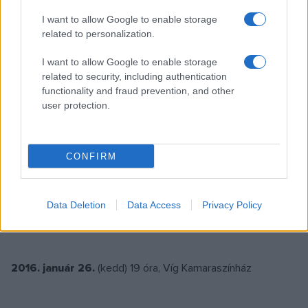
bonbonjait.
I want to allow Google to enable storage
related to personalization.
I want to allow Google to enable storage
related to security, including authentication
functionality and fraud prevention, and other
CSOKONAI - TÖRTÉNETEK 4.
user protection.
Ünnepi találkozás Csutka Istvánnal, Bán Elemérrel és
Tenki Ferenccel
,
CONFIRM
gondolat-bonbonokkal ízesítve, két felvonásban
Data Deletion
Data Access
Privacy Policy
2016. január 26.
(kedd) 19 óra, Víg Kamaraszínház