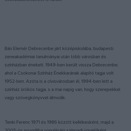
Bán Elemér Debrecenbe járt középiskolába, budapesti
zeneakadémiai tanulmányai után több városban és
színházban énekelt. 1949-ben került vissza Debrecenbe,
ahol a Csokonai Színház Énekkarának alapító tagja volt
1952-ben. Azóta is a cívisvárosban él, 1994-ben lett a
színház örökös tagja, s a mai napig van, hogy szerepekkel
vagy szövegkönyvvel álmodik.
Tenki Ferenc 1971 és 1986 között kellékesként, majd a
2005-ös nyugdíjba vonulásáig színpadi ügyelőként