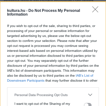
elmondta, hogy a
Jan Zsizská
t elsősorban cseh filmnek
tartja, és a cseh közönség számára készítette. A külföldi
kultura.hu -
Do Not Process My Personal
vetítésekkel kapcsolatban azt mondta, szeretné, ha a
Information
közönség úgy menne ki a moziból, hogy részese lehetett a
If you wish to opt-out of the sale, sharing to third parties, or
cseh történelem egy nagyszerű történetének.
processing of your personal or sensitive information for
targeted advertising by us, please use the below opt-out
Zsizska szerepét Petr Jakl rendező Ben Foster amerikai
section to confirm your selection. Please note that after your
opt-out request is processed you may continue seeing
színészre bízta, Bores főúrt a kétszeres Oscar-díjas brit
interest-based ads based on personal information utilized by
Michael Caine alakítja. Bores kitalált személy, a gyenge és
us or personal information disclosed to third parties prior to
adósságokkal küszködő IV. Vencel király tanácsadója.
your opt-out. You may separately opt-out of the further
disclosure of your personal information by third parties on the
IAB’s list of downstream participants. This information may
A további főszerepekben a német Til Schweiger, a brit
also be disclosed by us to third parties on the
IAB’s List of
Matthew Goode és az angol származású ausztrál színésznő,
Downstream Participants
that may further disclose it to other
third parties.
Sophie Lowe tűnik fel. A színészek többsége a prágai
premieren is részt vett, míg a 89 éves Caine videón küldött
Please note that this website/app uses one or more Google
Personal Data Processing Opt Outs
services and may gather and store information including but
üdvözletet a közönségnek.
not limited to your visit or usage behaviour. You may click to
I want to opt-out of the Sharing of my