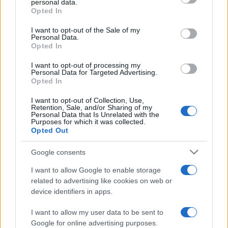
personal data.
grant or deny consent to Google and its third-party tags to
Opted In
Jakl kiemelte, hogy nem életrajzi filmet akart forgatni
use your data for below specified purposes in below Google
consent section.
Zsizskáról, hanem a korszak hangulatát szerette volna
I want to opt-out of the Sale of my
Personal Data.
megmutatni, egyben fontos volt számára Zsizska
Opted In
személyes története. A film 1402-ben játszódik.
I want to opt-out of processing my
Personal Data for Targeted Advertising.
Opted In
„A nő mindig hatással van a férfira, mindegy, hogy jó vagy
rossz értelemben. A kezdetektől fogva azt mondtam
I want to opt-out of Collection, Use,
Retention, Sale, and/or Sharing of my
magamnak, hogy egy nőnek kell állnia a háttérben” –
Personal Data that Is Unrelated with the
Purposes for which it was collected.
hangsúlyozta a rendező, aki úgy ajánlotta a huszita
Opted Out
parancsnok történetét, hogy az minden
Google consents
szabadságharcoshoz szól. Hozzátette, hogy az ukrajnai
I want to allow Google to enable storage
háborús konfliktus fényében a film egy másik dimenziót is
related to advertising like cookies on web or
kapott.
device identifiers in apps.
I want to allow my user data to be sent to
Google for online advertising purposes.