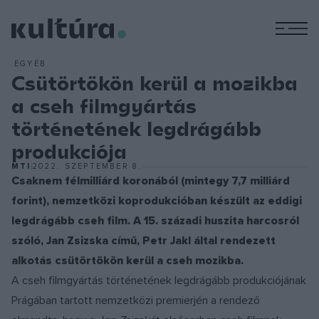
M
EGYÉB
Csütörtökön kerül a mozikba
a cseh filmgyártás
történetének legdrágább
produkciója
MTI
2022. SZEPTEMBER 8.
Csaknem félmilliárd koronából (mintegy 7,7 milliárd
forint), nemzetközi koprodukcióban készült az eddigi
legdrágább cseh film. A 15. századi huszita harcosról
szóló, Jan Zsizska című, Petr Jakl által rendezett
alkotás csütörtökön kerül a cseh mozikba.
A cseh filmgyártás történetének legdrágább produkciójának
Prágában tartott nemzetközi premierjén a rendező