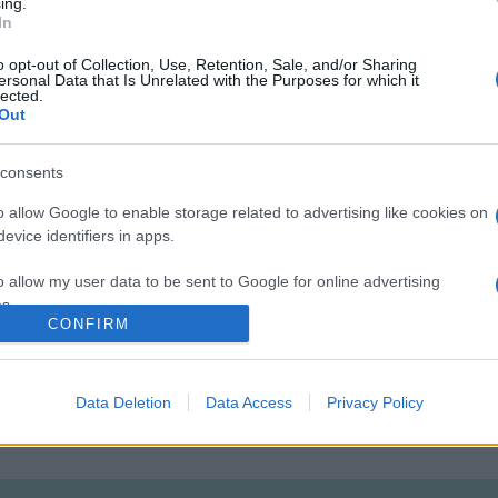
ing.
In
qpREOcJcXk8YldBBYbxcy2g_ew0wdjFv
o opt-out of Collection, Use, Retention, Sale, and/or Sharing
ersonal Data that Is Unrelated with the Purposes for which it
lected.
jére tervezte. A jelenlegi helyzethez alkalmazkodva május 9-én 
Out
közvetítés alatt olyan egészségügyben tevékenykedő alapítván
sben. A nézők a koncert alatt adománnyal segíthetik a bemutatott
consents
o allow Google to enable storage related to advertising like cookies on
evice identifiers in apps.
o allow my user data to be sent to Google for online advertising
s.
CONFIRM
to allow Google to send me personalized advertising.
Data Deletion
Data Access
Privacy Policy
o allow Google to enable storage related to analytics like cookies on
evice identifiers in apps.
o allow Google to enable storage related to functionality of the website