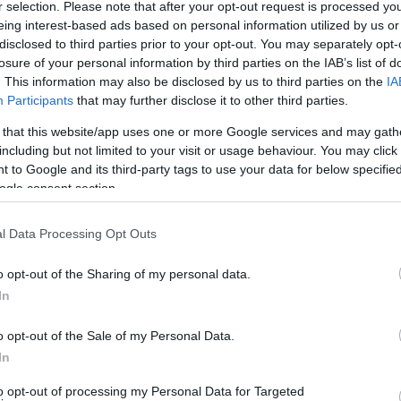
r selection. Please note that after your opt-out request is processed y
tlen kapta az
Octopus
címet. „Bár a zenekar már évek óta játszik
eing interest-based ads based on personal information utilized by us or
áltozott. A feje én vagyok, és nyolc karja van, mint egy polipnak
disclosed to third parties prior to your opt-out. You may separately opt-
Csókás Zsolt és Fonay Tibor építik fel a zenét, Csízi László és Sz
losure of your personal information by third parties on the IAB’s list of
. This information may also be disclosed by us to third parties on the
IA
szinte kilencedik tagként kezelünk mindannyian” – meséli Subicz 
Participants
that may further disclose it to other third parties.
 that this website/app uses one or more Google services and may gath
including but not limited to your visit or usage behaviour. You may click 
gok olvadnak egybe, teret adva szikár dalformáknak és a nagyívű
 to Google and its third-party tags to use your data for below specifi
zikus zenét, jazzt, elektronikust, régi tánczenét, népzenét, progr
ogle consent section.
ami, ami laktató, de izgalmas, átmozgat, de azért az intellektusom
l Data Processing Opt Outs
tem magam észre, hogy nem találok ilyen lemezt. Éreztem, hogy v
em, hogy írok magamnak egyet! Ez lett az
Octopus
.
o opt-out of the Sharing of my personal data.
In
r a csajának csinál: ilyesmiket hallgatok, ez vagyok én”
o opt-out of the Sale of my Personal Data.
In
ő.
to opt-out of processing my Personal Data for Targeted