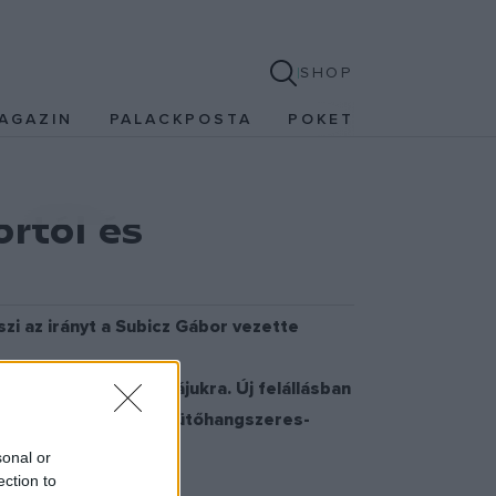
SHOP
AGAZIN
PALACKPOSTA
POKET
rtól és
zi az irányt a Subicz Gábor vezette
s felvettek a palettájukra. Új felállásban
ba, míg Szarvas Dávid ütőhangszeres-
sonal or
ection to