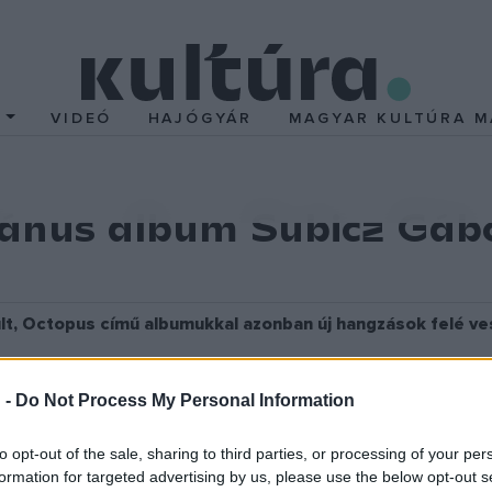
T
VIDEÓ
HAJÓGYÁR
MAGYAR KULTÚRA M
ánus album Subicz Gábo
lt, Octopus című albumukkal azonban új hangzások felé ves
kedve nem hagyott alább, sőt, az utóbbi időben új színeket i
 -
Do Not Process My Personal Information
és Kiss Flóra énekesnők a dalok és a vokális zene irányá
us zenei hangzások felé terelik a brigádot.
to opt-out of the sale, sharing to third parties, or processing of your per
formation for targeted advertising by us, please use the below opt-out s