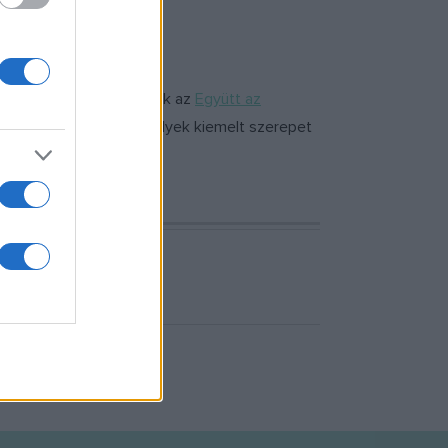
online koncertet tartanak az
Együtt az
yokat mutatnak be, melyek kiemelt szerepet
 alapítvány munkáját.