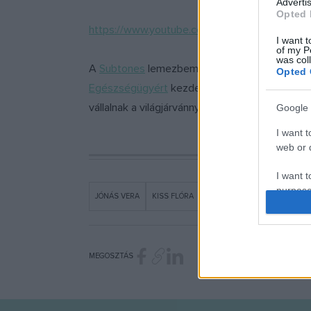
Advertis
Opted 
https://www.youtube.com/playlist?list=PL
I want t
of my P
was col
A
Subtones
lemezbemutató koncertjét nyár ele
Opted 
Egészségügyért
kezdeményezés részeként. A 
vállalnak a világjárvánnyal szembeni védekezé
Google 
I want t
web or d
I want t
purpose
JÓNÁS VERA
KISS FLÓRA
I want 
I want t
MEGOSZTÁS
web or d
I want t
or app.