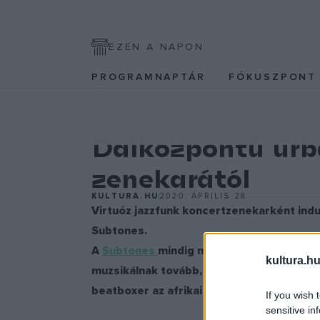
EZEN A NAPON
PROGRAMNAPTÁR
FÓKUSZPON
ZENE
Dalközpontú urb
zenekarától
KULTURA.HU
2020. ÁPRILIS 28.
Virtuóz jazzfunk koncertzenekarként indu
Subtones.
A
Subtones
mindig megújuló, kísérletező 
kultura.hu
muzsikálnak tovább, amelyben Jónás Vera 
beatboxer az afrikai ritmusok és az urbán
If you wish 
sensitive in