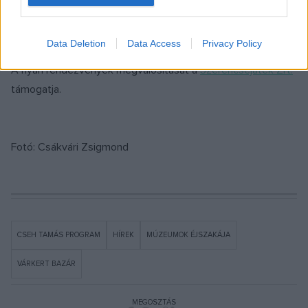
Data Deletion
Data Access
Privacy Policy
A nyári rendezvények megvalósítását a
Szerencsejáték Zrt.
támogatja.
Fotó: Csákvári Zsigmond
CSEH TAMÁS PROGRAM
HÍREK
MÚZEUMOK ÉJSZAKÁJA
VÁRKERT BAZÁR
MEGOSZTÁS