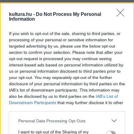
A Várkert Bazár gyönyörű Neoreneszánsz kertjében 18.00,
19.30 és 20.30 órától tematikus idegenvezetéseken
kultura.hu -
Do Not Process My Personal
Information
vehetünk részt, melyek során a Várkert Bazárhoz kötődő
művészek, alkotók hétköznapi, de nagylelkűségük miatt
If you wish to opt-out of the sale, sharing to third parties, or
valóban hősies életébe nyerhetünk bepillantást. Majd a
processing of your personal or sensitive information for
targeted advertising by us, please use the below opt-out
18.30-tól, 20.00-tól és 21.00 órától induló Zsolnay-sétán a
section to confirm your selection. Please note that after your
Várkert Bazár pavilonjainak mennyezetét díszítő majolika
opt-out request is processed you may continue seeing
kazetták nyomán az örök kísérletező és újító, Zsolnay
interest-based ads based on personal information utilized by
us or personal information disclosed to third parties prior to
Vilmos nyomába eredhetünk.
your opt-out. You may separately opt-out of the further
disclosure of your personal information by third parties on the
IAB’s list of downstream participants. This information may
also be disclosed by us to third parties on the
IAB’s List of
Downstream Participants
that may further disclose it to other
third parties.
Please note that this website/app uses one or more Google
Personal Data Processing Opt Outs
A képzőművészeti kiállítások mellett zenei programokkal is
services and may gather and store information including but
várják a kikapcsolódni vágyókat a Várkert Bazárban: az
not limited to your visit or usage behaviour. You may click to
I want to opt-out of the Sharing of my