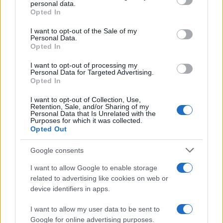
personal data.
grant or deny consent to Google and its third-party tags to
Öntőház udvaron felállított színpadon már délután háromtól
Opted In
use your data for below specified purposes in below Google
a hazai könnyűzene feltörekvő zenekarai adnak koncertet.
consent section.
I want to opt-out of the Sale of my
Fellép többek között az Anton Vezuv együttes, a
Personal Data.
Opted In
StabilFrazír, a Dope Calypso, a Palma Hills és a Tha Shudras,
este kilenckor pedig a Kerekes Band koncertje zárja a zenei
I want to opt-out of processing my
Personal Data for Targeted Advertising.
programokat.
Opted In
I want to opt-out of Collection, Use,
Retention, Sale, and/or Sharing of my
Personal Data that Is Unrelated with the
Purposes for which it was collected.
Opted Out
A tárlat- és az idegenvezetésekre, valamint a
múzeumpedagógiai foglalkozásokra a
Google consents
muzej@varkertbazar.hu
e-mail címen regisztrálhatnak.
I want to allow Google to enable storage
related to advertising like cookies on web or
device identifiers in apps.
I want to allow my user data to be sent to
Google for online advertising purposes.