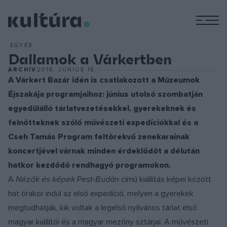
M
EGYÉB
Dallamok a Várkertben
ARCHÍV
2016. JÚNIUS 18.
A Várkert Bazár idén is csatlakozott a Múzeumok
Éjszakája programjaihoz: június utolsó szombatján
egyedülálló tárlatvezetésekkel, gyerekeknek és
felnőtteknek szóló művészeti expedíciókkal és a
Cseh Tamás Program feltörekvő zenekarainak
koncertjével várnak minden érdeklődőt a délután
hatkor kezdődő rendhagyó programokon.
A
Nézők és képek Pest-Budán
című kiállítás képei között
hat órakor indul az első expedíció, melyen a gyerekek
megtudhatják, kik voltak a legelső nyilvános tárlat első
magyar kiállítói és a magyar mezőny sztárjai. A művészeti