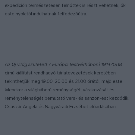
expedíción természetesen felnőttek is részt vehetnek, ők
este nyolctól indulhatnak felfedezőútra.
Az
Új világ született ? Európai testvérháború 1914
?1918
című kiállítást rendhagyó tárlatevezetések keretében
tekinthetjük meg 19.00, 20.00 és 21.00 órától, majd este
kilenckor a világháború reménységét, várakozását és
reménytelenségét bemutató vers- és sanzon-est kezdődik,
Császár Angela és Nagyváradi Erzsébet előadásában.