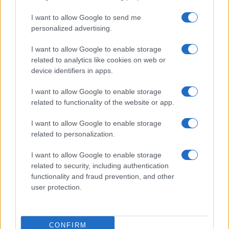
I want to allow Google to send me
A Várkert Bazár idén nyáron is rengeteg mozgalmas zenei
personalized advertising.
programot kínál a kikapcsolódni vágyóknak: június 17. és 19.
I want to allow Google to enable storage
között itt rendezik meg a II. Budapesti A Cappella Fesztivált.
related to analytics like cookies on web or
Majd 21-én a Zene Ünnepével folytatódnak a rendezvények,
device identifiers in apps.
míg augusztus 14-ig a Zenélő Budapest programsorozat
I want to allow Google to enable storage
keretében a Várkert Bazár Gloriettje és szökőkútja
related to functionality of the website or app.
környezetében huszárruhás rézfúvós együttes lép fel
minden péntek, szombat és vasárnap 16 és 17 órakor.
I want to allow Google to enable storage
related to personalization.
Ugyancsak ebben az időszakban vasárnaponként 14.30-kor
és 15 órakor négytagú szaxofonegyüttes J. Strauss
I want to allow Google to enable storage
polkáival szórakoztatja a sétálókat a Neoreneszánsz
related to security, including authentication
functionality and fraud prevention, and other
kertben, míg a Zeneakadémia jelenlegi és volt
user protection.
növendékeinek kamarazenei koncertjeit minden csütörtökön
19.30-tól a Szárazárok színpadon hallgathatja meg a
közönség.
CONFIRM