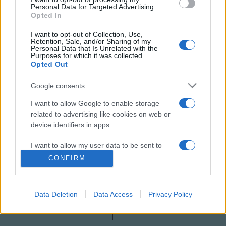
Personal Data for Targeted Advertising.
Opted In
I want to opt-out of Collection, Use,
Retention, Sale, and/or Sharing of my
Personal Data that Is Unrelated with the
Purposes for which it was collected.
AZORKA
DALPREMIER
LACKFI DOROTTYA
PROGRAM
Opted Out
Google consents
MEGOSZTÁS
I want to allow Google to enable storage
related to advertising like cookies on web or
device identifiers in apps.
I want to allow my user data to be sent to
Google for online advertising purposes.
CONFIRM
I want to allow Google to send me
personalized advertising.
Data Deletion
Data Access
Privacy Policy
I want to allow Google to enable storage
related to analytics like cookies on web or