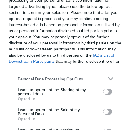
processing of your personal or sensitive information for
targeted advertising by us, please use the below opt-out
amik idekötnek. Az idő vajon bevár-e, amíg hezitálok? A
section to confirm your selection. Please note that after your
Tavasz, tél
kettősségét nem volt célom feloldani, csak egy
opt-out request is processed you may continue seeing
kis merengésre akartam invitálni a hallgatókat. A szövegben
interest-based ads based on personal information utilized by
us or personal information disclosed to third parties prior to
igyekeztem minél élénkebb képeket, hasonlatokat
your opt-out. You may separately opt-out of the further
használni. Egyfajta 4D moziélményt akartam kialakítani” –
disclosure of your personal information by third parties on the
árulta el.
IAB’s list of downstream participants. This information may
also be disclosed by us to third parties on the
IAB’s List of
Downstream Participants
that may further disclose it to other
A dalszerzésnek aZorka mellett most először zenészei,
third parties.
Perger Peti, Rostás Peti, Iványi Máté és Kasó Máté is aktív
Please note that this website/app uses one or more Google
Personal Data Processing Opt Outs
résztvevői voltak. A keverés ismét Doór Mátyás kezében
services and may gather and store information including but
volt, a mastert pedig Kovács Máté készítette el.
not limited to your visit or usage behaviour. You may click to
I want to opt-out of the Sharing of my
personal data.
grant or deny consent to Google and its third-party tags to
Opted In
use your data for below specified purposes in below Google
A dalt élő adásban is hallhatjuk március 11-én a Duna TV
A
consent section.
I want to opt-out of the Sale of my
Dal 2023
című műsorának első válogatójában.
Personal Data.
Opted In
I want to opt-out of processing my