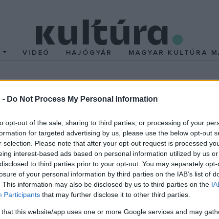
T
VIDEÓ
HAJÓGYÁR
MAGYAR KULTÚRA M
zatot rendez a Sex Pist
 -
Do Not Process My Personal Information
atrészes szériában dolgozza fel Steve Jones gitáros önél
to opt-out of the sale, sharing to third parties, or processing of your per
formation for targeted advertising by us, please use the below opt-out s
yle lesz az egyik executive producere is.
r selection. Please note that after your opt-out request is processed y
szes szériában dolgozza fel Steve Jones gitáros önéletrajzát az
eing interest-based ads based on personal information utilized by us or
cutive producere is.
disclosed to third parties prior to your opt-out. You may separately opt-
losure of your personal information by third parties on the IAB’s list of
. This information may also be disclosed by us to third parties on the
IA
est, Anson Boon (1917) alakítja John Lydont, Louis Partridge lesz 
Participants
that may further disclose it to other third parties.
 pedig a punkikon Jordant.
 that this website/app uses one or more Google services and may gath