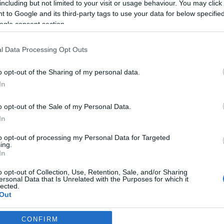
including but not limited to your visit or usage behaviour. You may click 
 az 1975-ben, Londonban alapított punkegyüttes történetét, és a
 to Google and its third-party tags to use your data for below specifi
ogle consent section.
ertebb száma a
God Save the Queen
volt, amely 1977-ben jelent 
átszani, mert azt a brit monarchia elleni támadásnak tartották.
l Data Processing Opt Outs
o opt-out of the Sharing of my personal data.
In
o opt-out of the Sale of my Personal Data.
In
to opt-out of processing my Personal Data for Targeted
ing.
In
o opt-out of Collection, Use, Retention, Sale, and/or Sharing
ersonal Data that Is Unrelated with the Purposes for which it
lected.
Out
CONFIRM
consents