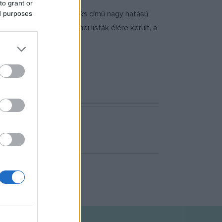
to grant or
Never Mind the Bollocks
című nagy hatású
ed purposes
meg, de miközben a zenei listák élére került, a