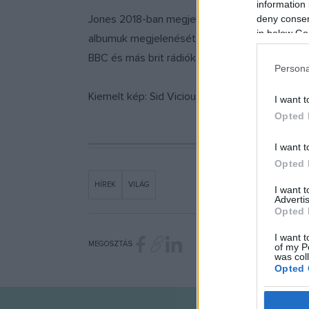
information 
Jones 2018-ban megjelent önéletírása felidézi
deny consent
in below Go
albumuk megjelenését. A banda egyik legism
BBC és más brit rádiók sem voltak hajlandóak j
Persona
Kiemelt kép: Sid Vicious / Wikipedia
I want t
Opted 
I want t
Opted 
HÍREK
VILÁG
I want 
Advertis
Opted 
I want t
MEGOSZTÁS
of my P
was col
Opted 
Google 