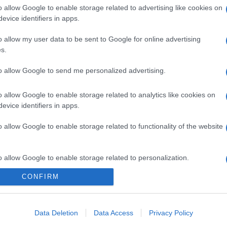
o allow Google to enable storage related to advertising like cookies on
n
Ajtók
című zenés-irodalmi kórusművét tűzi műsorra a sorozat: a
evice identifiers in apps.
 egykori tagja, Ölveti Mátyás gordonkaművész írta. Később Csokon
o allow my user data to be sent to Google for online advertising
el a programban
Mihály – egy város kísértetei
címmel. Prieger Zso
s.
lázsovics Mihály (MC Tink – a Mulató Azték) rapper, Subicz Gábo
to allow Google to send me personalized advertising.
o allow Google to enable storage related to analytics like cookies on
n vehetnek részt az érdeklődők a debreceni kötődésű Talamba Ütő
evice identifiers in apps.
eg az Arvo Pärt-féle skandináv minimalizmust és a neobarokk stí
o allow Google to enable storage related to functionality of the website
lgatói játszanak.
o allow Google to enable storage related to personalization.
y Filharmonikusok, a Kodály Kórus Debrecen és a Nagyváradi Álla
CONFIRM
o allow Google to enable storage related to security, including
cation functionality and fraud prevention, and other user protection.
a Debreceni Zenei Tanács, a Kodály Filharmónia Debrecen, a Deb
Data Deletion
Data Access
Privacy Policy
tt részt.