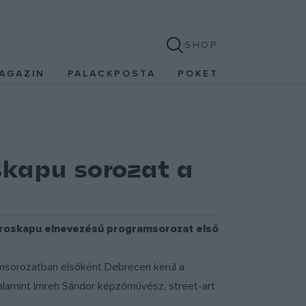
SHOP
AGAZIN
PALACKPOSTA
POKET
skapu sorozat a
 Városkapu elnevezésű programsorozat első
msorozatban elsőként Debrecen kerül a
valamint Imreh Sándor képzőművész, street-art