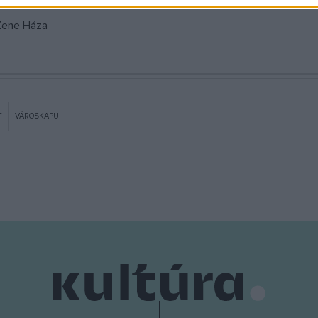
 Zene Háza
T
VÁROSKAPU