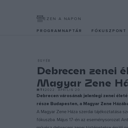
EZEN A NAPON
PROGRAMNAPTÁR
FÓKUSZPON
EGYÉB
Debrecen zenei é
Magyar Zene H
MTI
2022. ÁPRILIS 20.
Debrecen városának jelenlegi zenei életé
része Budapesten, a Magyar Zene Házáb
A Magyar Zene Háza szerdai tájékoztatása sz
fókuszba. Május 17-én az eseménysorozat An
művész debreceni zenei történetekre épülő pop