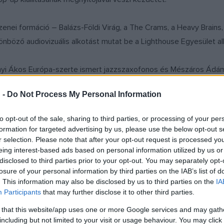
enei formáció – Balázs-Földi Virág, a The Crams, a Heavy Brains
nböző audiovizuális alkotást mutat be a Lighthouse Egyesület a
i Ákos Európa-szerte ismert jazzszaxofonos és Mészáros Ádám gi
reműködése mellett Debrecen ikonikus filmrendezője, Hajdu Szabo
 -
Do Not Process My Personal Information
eraktív táncjáték a Zene Háza szabadtéri színpadán lesz látható
to opt-out of the sale, sharing to third parties, or processing of your per
hérvári Alba Regia Alapfokú Művészeti Iskola Pulutyka csoportja
formation for targeted advertising by us, please use the below opt-out s
r selection. Please note that after your opt-out request is processed y
eing interest-based ads based on personal information utilized by us or
disclosed to third parties prior to your opt-out. You may separately opt-
losure of your personal information by third parties on the IAB’s list of
. This information may also be disclosed by us to third parties on the
IA
Participants
that may further disclose it to other third parties.
 that this website/app uses one or more Google services and may gath
including but not limited to your visit or usage behaviour. You may click 