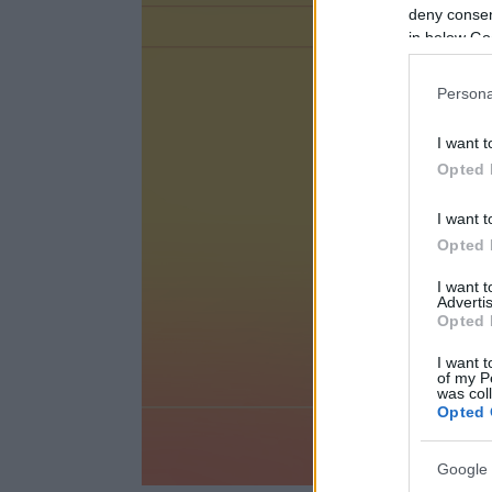
deny consent
in below Go
Persona
I want t
Opted 
I want t
Opted 
I want 
Advertis
Opted 
I want t
of my P
was col
Opted 
Google 