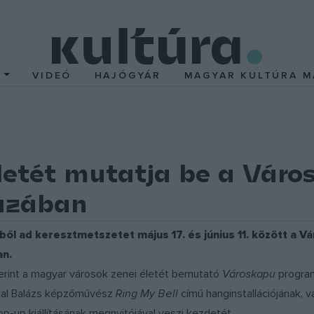
T
VIDEÓ
HAJÓGYÁR
MAGYAR KULTÚRA M
letét mutatja be a Váro
ázában
ből ad keresztmetszetet május 17. és június 11. között a
an.
erint a magyar városok zenei életét bemutató
Városkapu
progra
tal Balázs képzőművész
Ring My Bell
című hanginstallációjának, 
-up kiállításának megnyitójával veszi kezdetét.