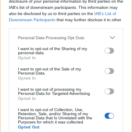
disclosure of your personal information by third parties on the
ország megbénult. A politikai szervezetek nem tudták az
IAB’s list of downstream participants. This information may
also be disclosed by us to third parties on the
IAB’s List of
események irányítását kézbe venni, az 1967-es
Downstream Participants
that may further disclose it to other
választásokon megerősödött baloldal, a kommunista párt
third parties.
sem volt képes a mozgalom élére állni. A hatalom
Please note that this website/app uses one or more Google
Personal Data Processing Opt Outs
megrendült, a kormány csak a hadseregre támaszkodhatott,
services and may gather and store information including but
De Gaulle tábornok megingathatatlannak hitt hatalma
not limited to your visit or usage behaviour. You may click to
I want to opt-out of the Sharing of my
personal data.
grant or deny consent to Google and its third-party tags to
mégiscsak megrendülni látszott.
Opted In
use your data for below specified purposes in below Google
consent section.
I want to opt-out of the Sale of my
Daniel Cohn-Bendit, népszerűbb nevén Vörös Danny, a
Personal Data.
Opted In
diákság emblematikus figurája a kiutasítás szomorú sorsára
jutott, mire a diákok felgyújtották a tőzsdét, a kapitalizmus
I want to opt-out of processing my
Personal Data for Targeted Advertising.
"templomát". De Gaulle tévébeszédében átfogó szociális
Opted In
reformokat és az egyetemi viszonyok rendezését ígérte, de
I want to opt-out of Collection, Use,
maga mögött tudva a hadsereget, visszautasította a
Retention, Sale, and/or Sharing of my
Personal Data that Is Unrelated with the
lemondására irányuló követeléseket. Feloszlatta a
Purposes for which it was collected.
Opted Out
parlamentet és új választásokat írt ki.