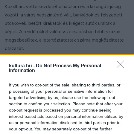
Közelharc vette kezdetét a hatalom és a lázongó ifjúság
között, a város hadszíntérré vált, barikádok és felszedett
utcakövek, betört kirakatok és kiégett autók uralták a
képet. A rendőrökkel való összecsapásban több százan
megsebesültek, a letartóztatottak száma megközelítette
ötszázat.
A diákság hamarosan támogatást is kapott, a rendőrség
kultura.hu -
Do Not Process My Personal
Information
kemény fellépése nyomán a szakszervezetek május 13-i
tüntetésén 750 ezer ember vett részt, a rendszerrel
If you wish to opt-out of the sale, sharing to third parties, or
szembeni elégedetlenség általános sztrájkmozgalommá
processing of your personal or sensitive information for
targeted advertising by us, please use the below opt-out
szélesedett. Sztrájkoltak az állami hivatalok, a rádió és a
section to confirm your selection. Please note that after your
televízió. A munkások gyárakat foglaltak el, béremelést,
opt-out request is processed you may continue seeing
rövidebb munkaidőt, több szociális juttatást követeltek.
interest-based ads based on personal information utilized by
us or personal information disclosed to third parties prior to
your opt-out. You may separately opt-out of the further
Május 20-án közel ötmillióan sztrájkoltak, szinte az egész