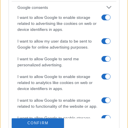
Google consents
A forradalommal fenyegető elhúzódó lázadás azonban
I want to allow Google to enable storage
kezdett kifulladni. A júniusi választásokon a tábornok - aki
related to advertising like cookies on web or
device identifiers in apps.
állítólag májusban már megírta lemondó levelét - újra
bizalmat kapott a franciáktól, noha tekintélye megrendült. A
I want to allow my user data to be sent to
társadalmi feszültségek nem szűntek meg, az V.
Google for online advertising purposes.
köztársaság rendje igazán csak Pompidou elnöksége alatt
I want to allow Google to send me
állt helyre.
personalized advertising.
I want to allow Google to enable storage
1968 tavasza új fejezetet nyitott a politika, a kultúra
related to analytics like cookies on web or
történetében, de a mindennapokban is. A lázadók mára
device identifiers in apps.
zömében tisztes polgárokká szelídültek, s ma már ők
I want to allow Google to enable storage
töltenek be vezető tisztségeket. "Az egész egy közös álom
related to functionality of the website or app.
volt, részben siker, részben pedig kudarc. Politikai
mozgalomként a diáklázadásnak nem volt jövője, de
I want to allow Google to enable storage
CONFIRM
related to personalization.
megteremtette a kulturális liberalizmus hatalmas