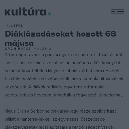
M
KULTPOL
Diáklázadásokat hozott 68
májusa
ARCHÍV
2008. MÁJUS 2.
A forrongó tavasz a párizsi egyetem nanterre-i fakultásáról
indult, ahol a szexuális szabadság nevében a fiúk könnyebb
bejárást követeltek a lányok szobáiba. A hatalom részéről a
fakultás bezárása is szóba került, amire komoly tiltakozások
kezdődtek. A diákok radikális egyetemi reformokat
követeltek, és hevesen támadták a fogyasztói társadalmat.
Május 3-án a Sorbonne diákjainak egy része szolidaritást
vállalt a nanterre-iekkel, az egymással összecsapó
diákszervezetek lecsillapítására a rendőrséget hívták ki.