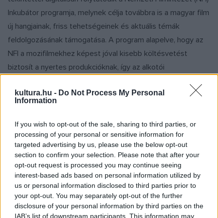
Inkubátor programja, melynek célja továbbra is a magyar film
új hangjainak, friss tehetségeinek és aktuális témák
feldolgozásának támogatása. A program alapelve, hogy az
NFI a mozifilmekhez képest jóval kisebb költésvetést
biztosít a nyertes produkcióknak, így az alkotói
kreativitásnak különös szerepe van.
kultura.hu -
Do Not Process My Personal
Information
Az Inkubátor programra a diplomás, de első egész estés
filmet moziban még be nem mutatott rendezők, illetve azok
If you wish to opt-out of the sale, sharing to third parties, or
processing of your personal or sensitive information for
az alkotók jelentkezhettek, akik rövidfilmjükkel már
targeted advertising by us, please use the below opt-out
szerepeltek nemzetközi fesztiválokon. Ezúttal először azok
section to confirm your selection. Please note that after your
a rendezők is jelentkezhettek, akik Magyarországon
opt-out request is processed you may continue seeing
interest-based ads based on personal information utilized by
országos televízióban bemutatott alkotást jegyeznek.
us or personal information disclosed to third parties prior to
your opt-out. You may separately opt-out of the further
A kezdeményezés rendkívül népszerű a pályakezdő
disclosure of your personal information by third parties on the
IAB’s list of downstream participants. This information may
filmesek körében, az előzsűri korábban a 60 beérkezett