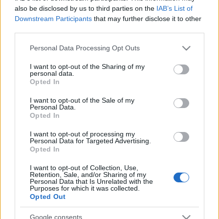
also be disclosed by us to third parties on the
IAB’s List of
pályázatból 10 filmtervet választott be a döntőbe.
Downstream Participants
that may further disclose it to other
third parties.
Az elkészült forgatókönyvek és az alkotók online
Please note that this website/app uses one or more Google
Personal Data Processing Opt Outs
prezentációi (pitch) alapján április végén az NFI által felkért
services and may gather and store information including but
not limited to your visit or usage behaviour. You may click to
I want to opt-out of the Sharing of my
szakmai zsűri választja ki az 5 nyertes filmtervet, melyekből
personal data.
grant or deny consent to Google and its third-party tags to
film készülhet. A zsűrit Böszörményi Gábor filmforgalmazási
Opted In
use your data for below specified purposes in below Google
szakember, Deák Kristóf Oscar-díjas rendező, Horváth
consent section.
I want to opt-out of the Sale of my
Personal Data.
Márta filmvásárló, -szerkesztő, Köbli Norbert
Opted In
forgatókönyvíró és Krigler Gábor kreatív producer alkotja
I want to opt-out of processing my
idén.
Personal Data for Targeted Advertising.
Opted In
A Nemzeti Filmintézet közösségi média csatornáin április
I want to opt-out of Collection, Use,
Retention, Sale, and/or Sharing of my
17-26. között minden nap bemutat egy döntős filmtervet és
Personal Data that Is Unrelated with the
Purposes for which it was collected.
lehetőséget biztosít az érdeklődőknek, hogy hozzászólás
Opted Out
formájában a filmterv alkotójától kérdezhessenek.
Esténként pedig az NFI a figyelmet az ifjú alkotók korábbi
Google consents