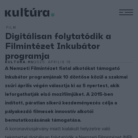
M
FILM
Digitálisan folytatódik a
Filmintézet Inkubátor
programja
KULTURA.HU
2020. ÁPRILIS 16.
A Nemzeti Filmintézet fiatal alkotókat támogató
Inkubátor programjának 10 döntőse közül a szakmai
zsűri április végén választja ki az 5 nyertest, akik
leforgathatják első mozifilmjüket. A 2015-ben
indított, páratlan sikerű kezdeményezés célja a
pályakezdő filmesek innovatív alkotói
bemutatkozásának támogatása.
A koronavírusjárvány miatt kialakult helyzetre való
tekintettel digitálisan folytatódik a Nemzeti Filmintézet (NFI)