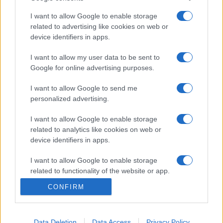
rövidfilmjeire irányítja, melyek ingyenesen megtekinthetők
I want to allow Google to enable storage
lesznek online.
related to advertising like cookies on web or
device identifiers in apps.
A zsűri döntése alapján az 5 nyertest április 30-án, a magyar
I want to allow my user data to be sent to
Google for online advertising purposes.
film napján jelentik be.
I want to allow Google to send me
A nyertes filmek gyártására pályázati úton a játékfilmeknél
personalized advertising.
67 millió, a dokumentumfilmeknél 24 millió, az animációs
I want to allow Google to enable storage
filmeknél pedig 87 millió forintig nyújt támogatást az
related to analytics like cookies on web or
Inkubátor program. A fiatal alkotóknak az NFI a filmkészítés
device identifiers in apps.
során az anyagi támogatás mellett szakmai támogatást is
I want to allow Google to enable storage
biztosít.
related to functionality of the website or app.
CONFIRM
I want to allow Google to enable storage
related to personalization.
I want to allow Google to enable storage
Data Deletion
Data Access
Privacy Policy