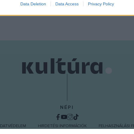
Data Deletion
Data Access
Privacy Policy
o allow Google to enable storage related to functionality of the website
o allow Google to enable storage related to personalization.
o allow Google to enable storage related to security, including
cation functionality and fraud prevention, and other user protection.
NÉPI
DATVÉDELEM
HIRDETÉSI INFORMÁCIÓK
FELHASZNÁLÁSI F