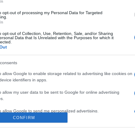
In
) és a
Water, Wind, Dust and Bread
(Irán) című alkotás nyerte el.
to opt-out of processing my Personal Data for Targeted
ing.
In
ország) és a
GOSIA@TOMEK
(Németország) című film.
o opt-out of Collection, Use, Retention, Sale, and/or Sharing
ersonal Data that Is Unrelated with the Purposes for which it
zörnyeteg
, a
Történetek a telómból
, a
Veled-Melletted
és a
Rip
lected.
Out
valamint az Egyesült Királyságból érkező
Unconquered, Cross the
t.
consents
o allow Google to enable storage related to advertising like cookies on
gefa Gyümölcsei Alapítványt, Kulcsár Bálintot és a Rum-Kastély 
evice identifiers in apps.
150 centi alatt
című film stábja.
o allow my user data to be sent to Google for online advertising
s.
to allow Google to send me personalized advertising.
CONFIRM
o allow Google to enable storage related to analytics like cookies on
evice identifiers in apps.