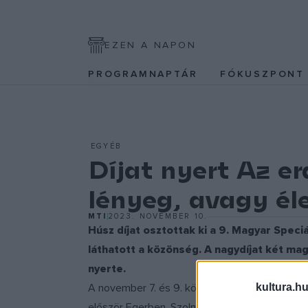
EZEN A NAPON
PROGRAMNAPTÁR
FÓKUSZPON
EGYÉB
Díjat nyert Az e
lényeg, avagy éle
MTI
2023. NOVEMBER 10.
Húsz díjat osztottak ki a 9. Magyar Spec
láthatott a közönség. A nagydíjat két mag
nyerte.
kultura.hu
A november 7. és 9. között zajló filmfesztivá
először Egerben, Szolnokon és Szombathelyen t