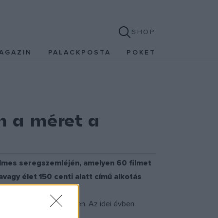
SHOP
AGAZIN
PALACKPOSTA
POKET
m a méret a
filmes seregszemléjén, amelyen 60 filmet
vagy élet 150 centi alatt című alkotás
et mutattak be Budapesten. Az idei évben