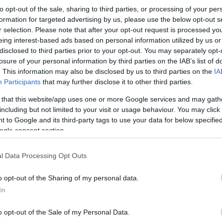
to opt-out of the sale, sharing to third parties, or processing of your per
formation for targeted advertising by us, please use the below opt-out s
voltak a fogyatékossággal élő, speciális filmesek munkái és a pro
r selection. Please note that after your opt-out request is processed y
eing interest-based ads based on personal information utilized by us or
l, jótékonysági koncerttel és Gömbös Olivér
Futottam Holdvers
disclosed to third parties prior to your opt-out. You may separately opt-
losure of your personal information by third parties on the IAB’s list of
. This information may also be disclosed by us to third parties on the
IA
Participants
that may further disclose it to other third parties.
sztivál fővédnöke úgy fogalmazott: „Az alkotás folyamata lélekem
 végzik munkájukat, nekik a film nem a hírnevet és a csillogást je
 that this website/app uses one or more Google services and may gath
including but not limited to your visit or usage behaviour. You may click 
 to Google and its third-party tags to use your data for below specifi
ogle consent section.
élkitűzéseikről elmondta: a Magyar Speciális Mozgókép Egyesületne
yos helyzetű csoportjai számára is minél könnyebben elérhetővé 
l Data Processing Opt Outs
o opt-out of the Sharing of my personal data.
mmel kísérhették annak a 33 országnak az alkotói is, akik pályázta
In
rdő védelmezője
és a
Nem a méret a lényeg, avagy élet 150 ce
o opt-out of the Sale of my Personal Data.
l
(Magyarország) és a
15 Years
(Egyesült Királyság) című film. Az 