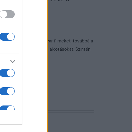
orter születik
című magyar filmeket, továbbá a
 Sky
és
The Singer
című alkotásokat. Szintén
EGYMI Médiaszakkörét.