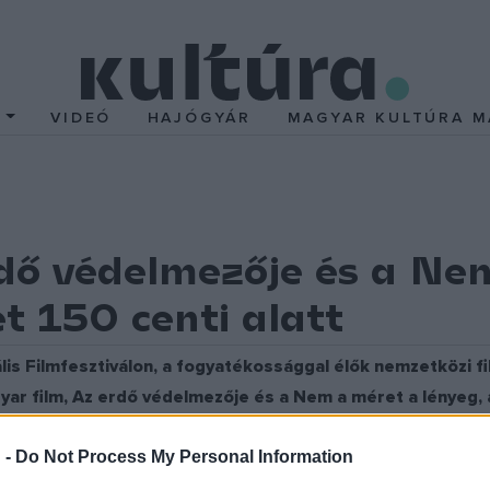
T
VIDEÓ
HAJÓGYÁR
MAGYAR KULTÚRA M
rdő védelmezője és a Ne
t 150 centi alatt
iális Filmfesztiválon, a fogyatékossággal élők nemzetközi 
yar film, Az erdő védelmezője és a Nem a méret a lényeg, a
 -
Do Not Process My Personal Information
lon hat kontinens 33 országából beérkező 192 alkotásból 60 film
artottak vetítéseket, kiegészítve a fővárosi helyszínt.