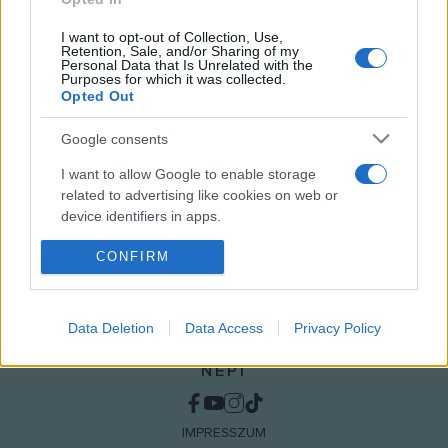
I want to opt-out of Collection, Use,
FELÚJÍTÁS
HÍREK
KOMLÓ
Retention, Sale, and/or Sharing of my
Personal Data that Is Unrelated with the
Purposes for which it was collected.
MEGOSZTÁS
Opted Out
Google consents
I want to allow Google to enable storage
related to advertising like cookies on web or
device identifiers in apps.
CONFIRM
I want to allow my user data to be sent to
Google for online advertising purposes.
I want to allow Google to send me
Data Deletion
Data Access
Privacy Policy
personalized advertising.
NÉPI
I want to allow Google to enable storage
related to analytics like cookies on web or
device identifiers in apps.
IMPRESSZUM