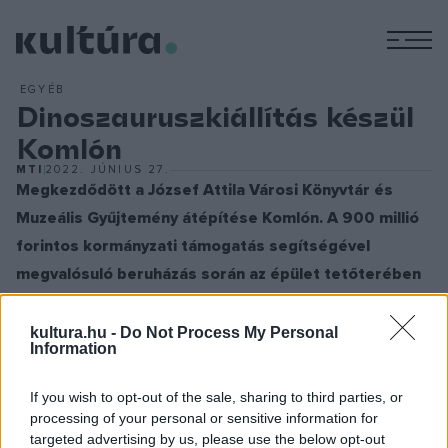
M
EGYÉB
Dinoszauruszkiállítás készül
Komlón
MTI
2022. JÚNIUS 27.
Megkezdődött a József Attila Városi Könyvtár és
Muzeális Gyűjtemény átépítése Komlón. A 900 millió
forintos kormányzati támogatás segítségével
megvalósuló beruházás során az épület tetőterében
dinoszauruszkiállítás is létrejön.
A munkálatok során teljesen megújulnak az épület terei
kultura.hu -
Do Not Process My Personal
Information
1700 négyzetméteren, és a tetőtér beépítésével további
470 négyzetméterrel bővül a kulturális intézmény. Az új
If you wish to opt-out of the sale, sharing to third parties, or
tetőtéri szekcióban egy modern, dinóprojektre épülő
processing of your personal or sensitive information for
targeted advertising by us, please use the below opt-out
látogatóközpont jön létre.