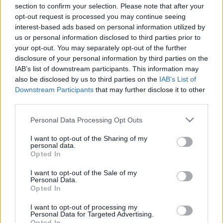
section to confirm your selection. Please note that after your
opt-out request is processed you may continue seeing
Az intézmény stratégiájának középpontjában a Mecsek
interest-based ads based on personal information utilized by
us or personal information disclosed to third parties prior to
feketekőszén-bányáiban és azok meddőhányóin megtalált
your opt-out. You may separately opt-out of the further
lábnyomfosszíliáiról ismert dinoszauruszfaj, a jura korban élt
disclosure of your personal information by third parties on the
Komlosaurus carbonis áll majd.
IAB’s list of downstream participants. This information may
also be disclosed by us to third parties on the
IAB’s List of
Downstream Participants
that may further disclose it to other
A tervek szerint látványos installációkkal pillanthatnak majd
third parties.
be a látogatók a 200 millió évvel ezelőtti Mecsek hegység
Please note that this website/app uses one or more Google
Personal Data Processing Opt Outs
életébe, és igazinak tűnő dinoszauruszok közt sétálhatnak,
services and may gather and store information including but
továbbá a mecseki feketekőszén keletkezését,
not limited to your visit or usage behaviour. You may click to
I want to opt-out of the Sharing of my
personal data.
grant or deny consent to Google and its third-party tags to
bányászatát is bemutatja a tárlat.
Opted In
use your data for below specified purposes in below Google
consent section.
I want to opt-out of the Sale of my
A beruházás várhatóan egy évet vesz igénybe.
Personal Data.
Opted In
I want to opt-out of processing my
Personal Data for Targeted Advertising.
Opted In