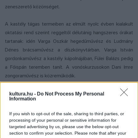
zeneszerető közönséget.
A kastély tágas termeiben az elmúlt nyolc évben kialakult
oktatási rend szerint reggeltől délutánig hangszeres órákat
tartanak: idén Varga Oszkár hegedűművész és Ludmány
Dénes brácsaművész a díszkönyvtárban, Varga István
gordonkaművész a kastély kápolnájában, Fülei Balázs pedig
a Főispán teremben tanít. A vonóskurzusokon Dani Imre
zongoraművész is közreműködik.
A világ számos pontjáról érkező résztvevők kamaraórákat
kultura.hu -
Do Not Process My Personal
Information
szintén látogathatnak, akár tanáraikkal is zenélhetnek
együtt. A szervezők szerint fontos, hogy mindenki
If you wish to opt-out of the sale, sharing to third parties, or
játszhasson közönség előtt, ezért aki késznek érzi a
processing of your personal or sensitive information for
targeted advertising by us, please use the below opt-out
produkcióját, felléphet a délutáni kávékoncerteken, valamint
section to confirm your selection. Please note that after your
– természetesen – a záró hangversenyen.