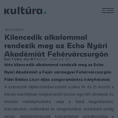
M
MŰVÉSZET
Kilencedik alkalommal
rendezik meg az Echo Nyári
Akadémiát Fehérvárcsurgón
KULTÚRA.HU/MTI
2024. JÚNIUS 26.
Idén kilencedik alkalommal rendezik meg az Echo
Nyári Akadémiát a Fejér vármegyei Fehérvárcsurgón
Fülei Balázs Liszt-díjas zongoraművész irányításával.
A szervezők tájékoztatása szerint a július 14. és 21. között a
Károlyi-kastélyban megtartandó kurzus egy hét elmélyült és
intenzív műhelymunkára várja a fiatal hegedűsöket,
brácsásokat, csellistákat és zongoristákat, esténként pedig
neves előadóművészek koncertjeivel szórakoztatja a