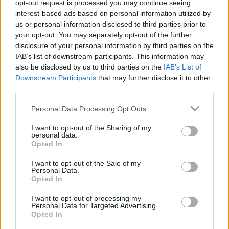
opt-out request is processed you may continue seeing
interest-based ads based on personal information utilized by
us or personal information disclosed to third parties prior to
Az Echo Nyári Akadémia nyitó hangversenyén a tanárok
your opt-out. You may separately opt-out of the further
lépnek fel Schumann és
Brahms
zongoranégyeseivel, július
disclosure of your personal information by third parties on the
16-án francia kamarazenei estet ad
Debussy
, Poulenc és
IAB’s list of downstream participants. This information may
also be disclosed by us to third parties on the
IAB’s List of
Franck műveivel Maria Trepashko és az Echo Nyári
Downstream Participants
that may further disclose it to other
Akadémia egykori hallgatója, Farkas Botond. Július 17-én
third parties.
Fülei Balázs előadással egybekötött zongoraestjét
Please note that this website/app uses one or more Google
Personal Data Processing Opt Outs
hallgathatják meg Grieg és Bartók népzenei ihletésű
services and may gather and store information including but
műveiből, másnap a Korinda Zenekar lép fel.
not limited to your visit or usage behaviour. You may click to
I want to opt-out of the Sharing of my
personal data.
grant or deny consent to Google and its third-party tags to
Opted In
use your data for below specified purposes in below Google
Július 19-én a világhírű magyar gitárművész, Csáki András
consent section.
I want to opt-out of the Sale of my
koncertjét hallgathatják az érdeklődők, majd Szalai András
Personal Data.
Opted In
cimbalomművész Fülei Balázzsal játszik válogatást Liszt
Ferenc kései műveiből cimbalom-zongora átdolgozásban. A
I want to opt-out of processing my
Personal Data for Targeted Advertising.
zárókoncertet július 20-án este rendezik, itt egy változatos
Opted In
műsor foglalja majd össze az egy héten át tartó közös