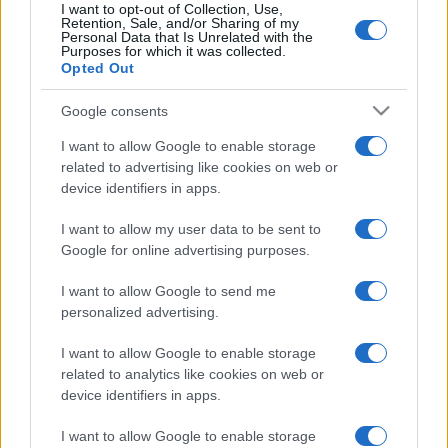
I want to opt-out of Collection, Use,
munka eredményét.
Retention, Sale, and/or Sharing of my
Personal Data that Is Unrelated with the
Purposes for which it was collected.
Opted Out
Google consents
I want to allow Google to enable storage
CSÁKI ANDRÁS
ECHO NYÁRI AKADÉMIA
FARKAS BOTOND
related to advertising like cookies on web or
device identifiers in apps.
FEHÉRVÁRCSURGÓ
FÜLEI BALÁZS
HÍREK
KORINDA
I want to allow my user data to be sent to
LUDMÁNY DÉNES
MARIA TREPASHKO
SZALAI ANDRÁS
Google for online advertising purposes.
VARGA OSZKÁR
ZENE
I want to allow Google to send me
personalized advertising.
MEGOSZTÁS
I want to allow Google to enable storage
related to analytics like cookies on web or
device identifiers in apps.
I want to allow Google to enable storage
EZ IS ÉRDEKELHETI