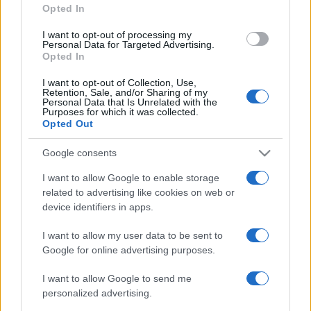
Opted In
A közelben található híres Chambord-ban begyújtják a
kandallókat. A Leonardo da Vinci tervezte kettős
I want to opt-out of processing my
Personal Data for Targeted Advertising.
csigalépcső lábánál négy nagy fahasáb lángol a kandallóban,
Opted In
ez az egyetlen hőforrás a látogatók számára.
I want to opt-out of Collection, Use,
Retention, Sale, and/or Sharing of my
Personal Data that Is Unrelated with the
Az irodákban, boltokban, a mintegy negyven uradalmi
Purposes for which it was collected.
Opted Out
épületben és az erdei pavilonokban van fűtés. A számla egy
éve alatt a duplájára emelkedett, 260 ezer euróról több
Google consents
mint 600 ezerre nőtt a 2023-ra tervezett előzetes
I want to allow Google to enable storage
költségvetésben – sajnálkozott a kastélyt és környékét
related to advertising like cookies on web or
device identifiers in apps.
üzemeltető Chambord-i Nemzeti Birtok állami vállalat
igazgatója, Jean d’Haussonville. A kastély 30 millió eurós évi
I want to allow my user data to be sent to
költségvetésében ez két ideiglenes kiállítás és egy
Google for online advertising purposes.
fesztivál költségeivel ér fel.
I want to allow Google to send me
personalized advertising.
Az igazgató szerint az árak emelkedése serkentette a