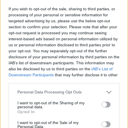
tulajdonos.
If you wish to opt-out of the sale, sharing to third parties, or
processing of your personal or sensitive information for
targeted advertising by us, please use the below opt-out
Egy másik kastély, Cheverny, amelyről Hervé a híres
section to confirm your selection. Please note that after your
képregénysorozatban, a
Tintin
ben szereplő Moulinsart-
opt-out request is processed you may continue seeing
kastélyt mintázta, annyira népszerű, hogy a tulajdonosának,
interest-based ads based on personal information utilized by
us or personal information disclosed to third parties prior to
Charles Antoine de Vibraye-nak egyáltalán nem fáj a feje az
your opt-out. You may separately opt-out of the further
emelkedő költségek miatt, pedig évente 30 000-40 000
disclosure of your personal information by third parties on the
liter fűtőolajat használ. A kastély ura nem tervez további
IAB’s list of downstream participants. This information may
also be disclosed by us to third parties on the
IAB’s List of
szigetelési munkákat. „Ha foglyul ejtjük a meleget, az csak a
Downstream Participants
that may further disclose it to other
gombáknak és a rovaroknak tesz jót, amelyek megeszik a
third parties.
fát. A lehető legkevesebbre kell korlátozni a fűtést, hogy ne
Please note that this website/app uses one or more Google
Personal Data Processing Opt Outs
akadályozzunk a természetes hőcserék ciklusát” – mondta.
services and may gather and store information including but
Hozzátette, hogy a régi bútorok ellenőrzött hőmérsékleten
not limited to your visit or usage behaviour. You may click to
I want to opt-out of the Sharing of my
personal data.
grant or deny consent to Google and its third-party tags to
jobban megmaradnak. A kastély területének kétharmadát
Opted In
use your data for below specified purposes in below Google
fűtik, elsősorban a látogatott termeket.
consent section.
I want to opt-out of the Sale of my
Personal Data.