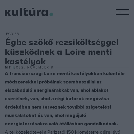
M
EGYÉB
Égbe szökő rezsiköltséggel
küszködnek a Loire menti
kastélyok
MTI
2022. NOVEMBER 8.
A franciaországi Loire menti kastélyokban különféle
módszerekkel próbálnak szembeszállni az
elszabaduló energiaárakkal: van, ahol ablakot
cserélnek, van, ahol a régi bútorok megóvása
érdekében nem terveznek további szigetelési
munkálatokat és van, ahol megújuló
energiaforrásokra való átállásban gondolkodnak.
A tél közeledtével a Párizstól 150 kilométerre délre lévő