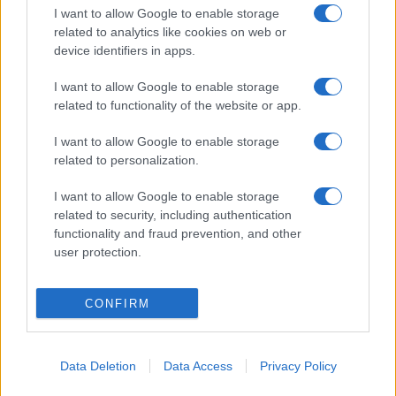
I want to allow Google to enable storage
fenntartható energiaforrásokban való gondolkodást.
related to analytics like cookies on web or
Chambord két kutatást is kezdeményezett a „zölddé válás”
device identifiers in apps.
érdekében: napelemek felszereléséről a melléképületek
I want to allow Google to enable storage
tetejére, illetve a geotermikus energiával és – a közeli
related to functionality of the website or app.
erdők felhasználásával – a biomasszával történő fűtésről.
I want to allow Google to enable storage
Már a jövő hónapban fűrészüzemet terveznek létesíteni a
related to personalization.
birtokhoz tartozó 50 négyzetkilométeres erdőségben a
hosszú távú fafűtés biztosítása érdekében.
I want to allow Google to enable storage
related to security, including authentication
functionality and fraud prevention, and other
Az állami tulajdonban lévő kastély addig is az épületeket
user protection.
kezelő számítógépes rendszerrel igyekszik csökkenteni a
költségeket. „A szoftver lehetővé teszi a világítás
CONFIRM
lekapcsolását azokban a helyiségekben, ahol már nem
tartózkodik senki, és éjszaka 8 Celsius-fokra csökkenti a
fűtést. Így már 2023-ban képesek leszünk 10 százalékkal
Data Deletion
Data Access
Privacy Policy
csökkenteni az energiafogyasztást” – mondta az igazgató.