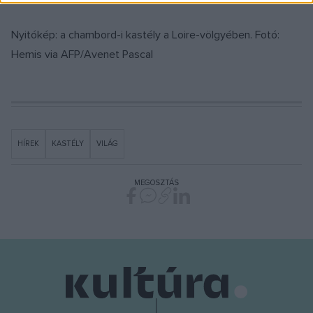
Nyitókép: a chambord-i kastély a Loire-völgyében. Fotó:
Hemis via AFP/Avenet Pascal
HÍREK
KASTÉLY
VILÁG
MEGOSZTÁS