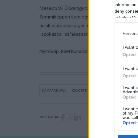
information 
Meseautó, Odavagyok magáért,
Szerelemhe
deny consent
Semmiképpen sem egy hagyományos, „poros” szín
in below Go
adják a produkció gerincét, de ahogy a dalok 
Persona
„szokásos” színészestektől.
I want t
Nyitókép: RaM Kolosszeum
Opted 
I want t
Opted 
I want 
KAMARÁS IVÁN
KONCERT
PROGRAM
RAM SZÍNHÁZ
Advertis
Opted 
I want t
of my P
was col
MEGOSZTÁS
Opted 