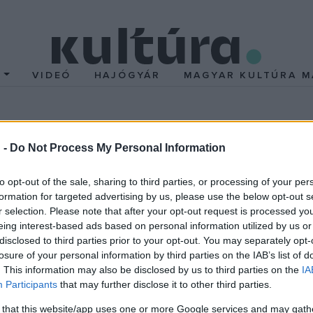
T
VIDEÓ
HAJÓGYÁR
MAGYAR KULTÚRA M
 -
Do Not Process My Personal Information
ste – A legjobb magyar 
to opt-out of the sale, sharing to third parties, or processing of your per
formation for targeted advertising by us, please use the below opt-out s
r selection. Please note that after your opt-out request is processed y
eing interest-based ads based on personal information utilized by us or
ett legjobb magyar dalokat gypsy swing stílusban hozza el 
disclosed to third parties prior to your opt-out. You may separately opt-
losure of your personal information by third parties on the IAB’s list of
. This information may also be disclosed by us to third parties on the
IA
i zenei csemegét kínál, hanem azért is, mert megmutatja a szín
Participants
that may further disclose it to other third parties.
 that this website/app uses one or more Google services and may gath