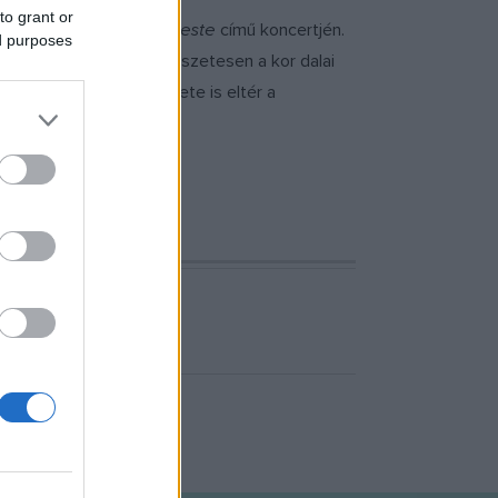
to grant or
rás Iván
Egy fess pesti este
című koncertjén.
ed purposes
al, jelenetekkel. Természetesen a kor dalai
l, úgy a műsor szerkezete is eltér a