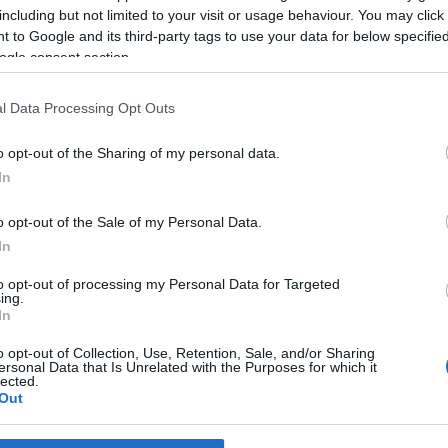
including but not limited to your visit or usage behaviour. You may click 
z nem kell szépség
– csodás magyar dalok csendülnek fel Kama
 to Google and its third-party tags to use your data for below specifi
észanyagra kell számítani, unásig ismert, félig elszavalt dalokk
ogle consent section.
is frissebb, izgalmasabb köntöst kapnak a banda közreműködéséve
l Data Processing Opt Outs
o opt-out of the Sharing of my personal data.
In
o opt-out of the Sale of my Personal Data.
In
to opt-out of processing my Personal Data for Targeted
ing.
In
o opt-out of Collection, Use, Retention, Sale, and/or Sharing
ersonal Data that Is Unrelated with the Purposes for which it
lected.
Out