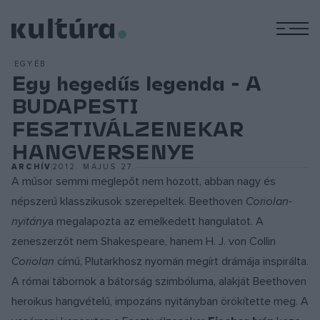
M
EGYÉB
Egy hegedűs legenda - A
BUDAPESTI
FESZTIVÁLZENEKAR
HANGVERSENYE
ARCHÍV
2012. MÁJUS 27.
A műsor semmi meglepőt nem hozott, abban nagy és
népszerű klasszikusok szerepeltek. Beethoven
Coriolan-
nyitány
a megalapozta az emelkedett hangulatot. A
zeneszerzőt nem Shakespeare, hanem H. J. von Collin
Coriolan
című, Plutarkhosz nyomán megírt drámája inspirálta.
A római tábornok a bátorság szimbóluma, alakját Beethoven
heroikus hangvételű, impozáns nyitányban örökítette meg. A