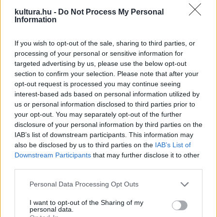
A koncert legjobban várt darabja Beethoven egyetlen,
D-dúr
kultura.hu -
Do Not Process My Personal
hegedűverseny
e volt. A művet a szerző zongoraversennyé
Information
is átírta, de az nem vált népszerűvé, nem úgy, mint az
If you wish to opt-out of the sale, sharing to third parties, or
eredeti verzió, amely a hegedűművészek slágerdarabja. Úgy
processing of your personal or sensitive information for
látszik, mégsem hallja a közönség elégszer, mert az utóbbi
targeted advertising by us, please use the below opt-out
időben nem hallottam olyan előadását, ahol a monumentális
section to confirm your selection. Please note that after your
opt-out request is processed you may continue seeing
és hatásos első tétel után ne tapsviharban tört volna ki a
interest-based ads based on personal information utilized by
közönség. A tapsmérőn tehát elbukott, a köhögésmérőn
us or personal information disclosed to third parties prior to
átment a közönség, legalábbis
Zukerman
előadása alatt.
your opt-out. You may separately opt-out of the further
disclosure of your personal information by third parties on the
Sajnos Strauss már nem járt ilyen jól. A közönség köhögés-
IAB’s list of downstream participants. This information may
visszafojtva élt együtt a muzsikával a hegedűverseny alatt,
also be disclosed by us to third parties on the
IAB’s List of
ami egyértelműen a maestro szuggesztivitását mutatja.
Downstream Participants
that may further disclose it to other
third parties.
Pinchas Zukerman 45 éves pályája alatt minden elismerést
kivívott, itthoni népszerűsége is töretlen évtizedek óta.
Please note that this website/app uses one or more Google
Personal Data Processing Opt Outs
services and may gather and store information including but
Sikerét nemcsak a hangszert fölényesen uraló
not limited to your visit or usage behaviour. You may click to
I want to opt-out of the Sharing of my
technikájának, de mély átélésének, sallangmentes, minden
personal data.
grant or deny consent to Google and its third-party tags to