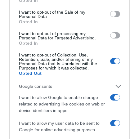
Opted In
handabandázást nélkülöző, szuggesztív játékának is
use your data for below specified purposes in below Google
consent section.
köszönheti. Mindehhez csak hozzátesz Guarnerius del Ges?-
I want to opt-out of the Sale of my
Personal Data.
hegedűjének csodálatos hangja. Zukerman rengeteg
Opted In
árnyalattal, nagy dinamikai színekkel játszott, érzelmei az
I want to opt-out of processing my
első tétel nagy kadenciájában érték el tetőpontjukat, ehhez
Personal Data for Targeted Advertising.
Opted In
mesés, puha pizzicatókkal csatlakozott be a zenekar. A
hatalmas erőket és érzelmeket kavaró első tétel után
I want to opt-out of Collection, Use,
Retention, Sale, and/or Sharing of my
szépen pihent meg a második. Finom fagottjáték
Personal Data that Is Unrelated with the
Purposes for which it was collected.
emelkedett ki a pasztellszínű zenekari játékból, az újabb
Opted Out
pizzicatók mint megannyi esőcsepp hullottak a hegedű
Google consents
szólójára. Ennek a tételnek a kadenciájában Zukerman lelket
I want to allow Google to enable storage
simogatóan érzékeny játékkal gyönyörködtetett. A
related to advertising like cookies on web or
megszakítás nélkül következő harmadik tétel játékos,
device identifiers in apps.
könnyed felszabadultsága újabb színt hozott. A zenekar kis
I want to allow my user data to be sent to
csipkelődés után tért vissza az erőhöz, erőteljes, de nem
Google for online advertising purposes.
hajszolt tempó, kulturált fúvós játék, arányos, mértéktartó