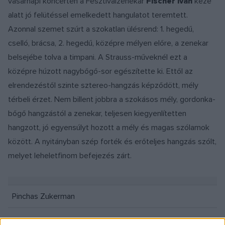
vasárnapi koncerten a Fesztiválzenekar
Fischer Iván
keze
alatt jó felütéssel emelkedett hangulatot teremtett.
Azonnal szemet szúrt a szokatlan ülésrend: 1. hegedű,
cselló, brácsa, 2. hegedű, középre mélyen előre, a zenekar
belsejébe tolva a timpani. A Strauss-műveknél ezt a
középre húzott nagybőgő-sor egészítette ki. Ettől az
elrendezéstől szinte sztereo-hangzás képződött, mély
térbeli érzet. Nem billent jobbra a szokásos mély, gordonka-
bőgő hangzástól a zenekar, teljesen kiegyenlítetten
hangzott, jó egyensúlyt hozott a mély és magas szólamok
között. A nyitányban szép forték és erőteljes hangzás szólt,
melyet leheletfinom befejezés zárt.
Pinchas Zukerman