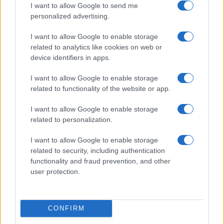
formálás, kis feleselgetés a szólamok között, majd egy
I want to allow Google to send me
personalized advertising.
érzelemgazdag zárás adott utat az ovációnak.
A hangverseny második felében, úgy száz évvel későbbre
I want to allow Google to enable storage
ugorva Richard Strauss művei következtek:
A rózsalovag
related to analytics like cookies on web or
device identifiers in apps.
című operájának második keringősorozata és az
Imígyen
szóla Zarathustra
. A Mária Terézia korában játszódó
I want to allow Google to enable storage
operában kulcsszerepet kap az 1820-as évek előtt nem is
related to functionality of the website or app.
létező keringő. A zenekar nagy élvezettel és remek
I want to allow Google to enable storage
hangulatfestéssel idézte fel a Monarchia korát. Fischer Iván
related to personalization.
nagyon otthon van a táncokban. Jól áll neki, könnyedén,
I want to allow Google to enable storage
elegánsan hozott ki minden tüzet ezúttal a keringőből.
related to security, including authentication
Ennél jóval súlyosabb mondanivalót hordoz Richard Strauss
functionality and fraud prevention, and other
ismert, nyolc részből álló, nagyszabású szimfonikus
user protection.
költeménye. ?Célom az volt, hogy képet fessek az emberi
faj fejlődéséről a kezdetektől ? a nietzschei Übermensch
CONFIRM
gondolatának megszületéséig? ? írta Richard Strauss maga,