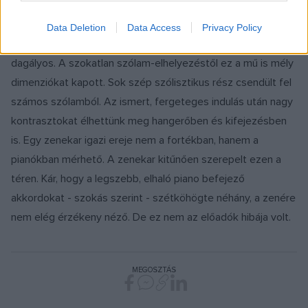
ezzel is erősítve, hogy noha a részek alcímet viselnek, a mű
nem programzene, inkább filozófiai hitvallás, és ennek
Data Deletion
Data Access
Privacy Policy
megfelelően nagyívű, bár helyenként éppen emiatt
dagályos. A szokatlan szólam-elhelyezéstől ez a mű is mély
dimenziókat kapott. Sok szép szólisztikus rész csendült fel
számos szólamból. Az ismert, fergeteges indulás után nagy
kontrasztokat élhettünk meg hangerőben és kifejezésben
is. Egy zenekar igazi ereje nem a fortékban, hanem a
pianókban mérhető. A zenekar kitűnően szerepelt ezen a
téren. Kár, hogy a legszebb, elhaló piano befejező
akkordokat - szokás szerint - szétköhögte néhány, a zenére
nem elég érzékeny néző. De ez nem az előadók hibája volt.
MEGOSZTÁS