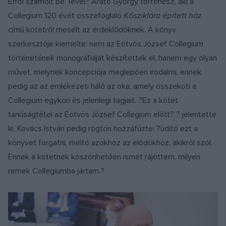
Erről számolt be Tevel? Arató György történész, aki a
Collegium 120 évét összefoglaló
Kősziklára épített ház
című kötetről mesélt az érdeklődőknek. A könyv
szerkesztője kiemelte: nem az Eötvös József Collegium
történetének monográfiáját készítették el, hanem egy olyan
művet, melynek koncepciója meglepően irodalmi, ennek
pedig az az emlékezeti háló az oka, amely összeköti a
Collegium egykori és jelenlegi tagjait. ?Ez a kötet
tanúságtétel az Eötvös József Collegium előtt? ? jelentette
ki, Kovács István pedig rögtön hozzáfűzte: ?üdítő ezt a
könyvet forgatni, méltó azokhoz az elődökhöz, akikről szól.
Ennek a kötetnek köszönhetően ismét rájöttem, milyen
remek Collegiumba jártam.?