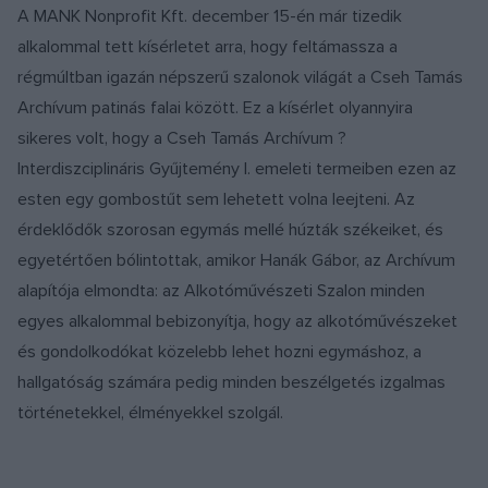
A MANK Nonprofit Kft. december 15-én már tizedik
alkalommal tett kísérletet arra, hogy feltámassza a
régmúltban igazán népszerű szalonok világát a Cseh Tamás
Archívum patinás falai között. Ez a kísérlet olyannyira
sikeres volt, hogy a Cseh Tamás Archívum ?
Interdiszciplináris Gyűjtemény I. emeleti termeiben ezen az
esten egy gombostűt sem lehetett volna leejteni. Az
érdeklődők szorosan egymás mellé húzták székeiket, és
egyetértően bólintottak, amikor Hanák Gábor, az Archívum
alapítója elmondta: az Alkotóművészeti Szalon minden
egyes alkalommal bebizonyítja, hogy az alkotóművészeket
és gondolkodókat közelebb lehet hozni egymáshoz, a
hallgatóság számára pedig minden beszélgetés izgalmas
történetekkel, élményekkel szolgál.