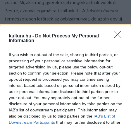
család. Mi, akik még gyerekfejjel megérkeztünk vidékről
Pestre, azonnal egymásra találtunk itt. A felsőbb évesek
természetesen letörték az önbizalmunkat, de aztán egy új
öntudat épült fel bennünk, melyet soha, senki sem vehet el
tőlünk. Ahogy azt a tudatot sem, hogy mindig számíthattunk
kultura.hu -
Do Not Process My Personal
Information
és számíthatunk a többi kollégistára. Ez tehát egy olyan
közösség, amely örökre összetart. Mindig jön egy újabb
If you wish to opt-out of the sale, sharing to third parties, or
nemzedék, de az összetartás nem múlik el.? Majd
processing of your personal or sensitive information for
targeted advertising by us, please use the below opt-out
hozzátette, hogy folyamatosan keresik annak lehetőségét,
section to confirm your selection. Please note that after your
miként lehet megtartani és ápolni ezt a kapcsolatot.
opt-out request is processed you may continue seeing
interest-based ads based on personal information utilized by
us or personal information disclosed to third parties prior to
your opt-out. You may separately opt-out of the further
disclosure of your personal information by third parties on the
Szijártó István irodalomtörténész, az Eötvös József
IAB’s list of downstream participants. This information may
also be disclosed by us to third parties on the
IAB’s List of
Collegium volt igazgatója, a Százak Tanácsának elnöke arról
Downstream Participants
that may further disclose it to other
mesélt, milyen sokat adott ez az intézmény mindazoknak,
third parties.