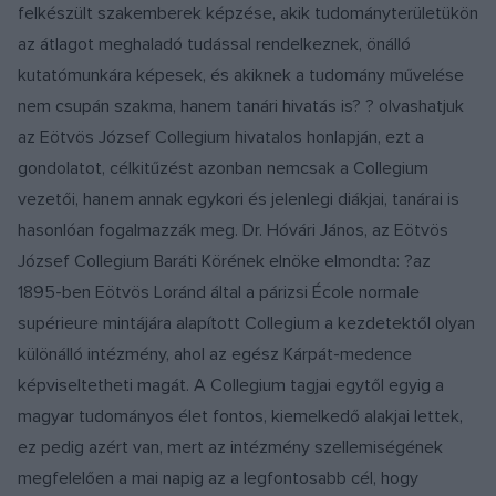
felkészült szakemberek képzése, akik tudományterületükön
az átlagot meghaladó tudással rendelkeznek, önálló
kutatómunkára képesek, és akiknek a tudomány művelése
nem csupán szakma, hanem tanári hivatás is? ? olvashatjuk
az Eötvös József Collegium hivatalos honlapján, ezt a
gondolatot, célkitűzést azonban nemcsak a Collegium
vezetői, hanem annak egykori és jelenlegi diákjai, tanárai is
hasonlóan fogalmazzák meg. Dr. Hóvári János, az Eötvös
József Collegium Baráti Körének elnöke elmondta: ?az
1895-ben Eötvös Loránd által a párizsi École normale
supérieure mintájára alapított Collegium a kezdetektől olyan
különálló intézmény, ahol az egész Kárpát-medence
képviseltetheti magát. A Collegium tagjai egytől egyig a
magyar tudományos élet fontos, kiemelkedő alakjai lettek,
ez pedig azért van, mert az intézmény szellemiségének
megfelelően a mai napig az a legfontosabb cél, hogy