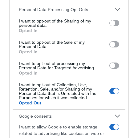
akik valaha is a tagjai lettek. ?Az Eötvös József Collegium
Please note that this website/app uses one or more Google
Personal Data Processing Opt Outs
egy világra nyíló ablak?, amely a régi időkben az egyik
services and may gather and store information including but
legfontosabb közösségi teret jelentette a fiatalok számára.
not limited to your visit or usage behaviour. You may click to
I want to opt-out of the Sharing of my
personal data.
grant or deny consent to Google and its third-party tags to
?Örömmel tölt el, hogy elmondhatom: bármit is értem el az
Opted In
use your data for below specified purposes in below Google
életben, sosem akartam több lenni, mint a Collegium egykori
consent section.
I want to opt-out of the Sale of my
diákja ? és ezzel a gondolattal és büszkeséggel nem
Personal Data.
Opted In
vagyok egyedül.? Szijártó István meghatódva emlékezett
vissza a Collegiumban töltött éveire. Elmesélte, hogy 1964
I want to opt-out of processing my
Personal Data for Targeted Advertising.
februárjában csöppent bele az intézmény életébe, ?86-ig
Opted In
pedig nevelő, illetve tanácsadó tanár is volt, így több
I want to opt-out of Collection, Use,
nemzedékhez is szoros kapcsolat fűzte. ?Hóvári Jánosék
Retention, Sale, and/or Sharing of my
Personal Data that Is Unrelated with the
nemzedékében élt a legélénkebben az a szellemiség, amely
Purposes for which it was collected.
Opted Out
az Eötvös József Collegiumot jellemzi, és ahogy egyre
jobban megismertem őket, rájöttem: van egyfajta
Google consents
folytonosság az intézmény életében, amely a diákok
I want to allow Google to enable storage
tudásvágyának és tenni akarásának köszönhetően sosem
related to advertising like cookies on web or