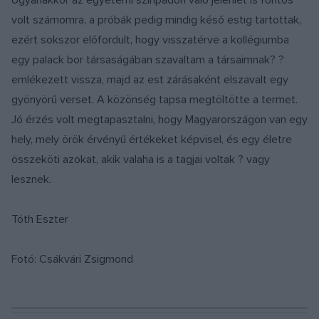
Ugyanakkor az egyetemi színpadon való jelenlét is fontos
volt számomra, a próbák pedig mindig késő estig tartottak,
ezért sokszor előfordult, hogy visszatérve a kollégiumba
egy palack bor társaságában szavaltam a társaimnak? ?
emlékezett vissza, majd az est zárásaként elszavalt egy
gyönyörű verset. A közönség tapsa megtöltötte a termet.
Jó érzés volt megtapasztalni, hogy Magyarországon van egy
hely, mely örök érvényű értékeket képvisel, és egy életre
összeköti azokat, akik valaha is a tagjai voltak ? vagy
lesznek.
Tóth Eszter
Fotó: Csákvári Zsigmond