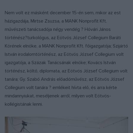
Nem volt ez másként december 15-én sem, mikor az est
házigazdája, Mirtse Zsuzsa, a MANK Nonprofit Kft.
művészeti tanácsadója négy vendég ? Hóvári János
történész?turkológus, az Eötvös József Collegium Baráti
Körének elnöke, a MANK Nonprofit Kft. főigazgatója; Szijártó
István irodalomtörténész, az Eötvös József Collegium volt
igazgatója, a Százak Tanácsának elnöke; Kovács István
történész, költő, diplomata, az Eötvös József Collegium volt
tanára; Gy. Szabó András előadóművész, az Eötvös József
Collegium volt tanára ? emlékeit hívta elő, és arra kérte
mindannyiukat, meséljenek arról, milyen volt Eötvös-
kollégistának lenni.