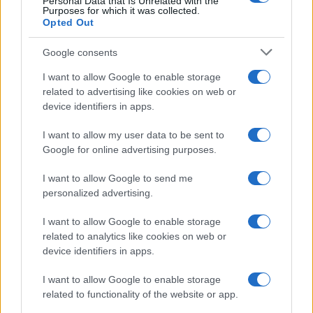
Personal Data that Is Unrelated with the
Purposes for which it was collected.
Saját forgatókönyv alapján forgattak reklámfilmet, ebből az
Opted Out
időszakból való porcelán-töredékeket ástak ki és
Google consents
tisztítottak meg, interjúkat készítettek az erre vállalkozó
szemtanúkkal.
I want to allow Google to enable storage
related to advertising like cookies on web or
device identifiers in apps.
Az így összegyűlt ismeretek és a tárgyi anyag alapján a
tábor utolsó napján közösen meghatározták a kiállítás célját,
I want to allow my user data to be sent to
Google for online advertising purposes.
célcsoportjait és tematikáját. A kastély egyik szolgálati
lakásában „élő” kisfiú, Misi szemével tervezték láttatni
I want to allow Google to send me
ezeket az izgalmas, zárt, párhuzamos világokat, amelyek a
personalized advertising.
mai napig hatással vannak azokra, akik kapcsolatba kerültek
I want to allow Google to enable storage
vele.
related to analytics like cookies on web or
device identifiers in apps.
2019 szeptemberétől kéthetente, szombatonként tartották
I want to allow Google to enable storage
a foglalkozásokat. A tárgyak tisztításában, szállításában,
related to functionality of the website or app.
elrendezésében a diákok egyre nagyobb lelkesedéssel