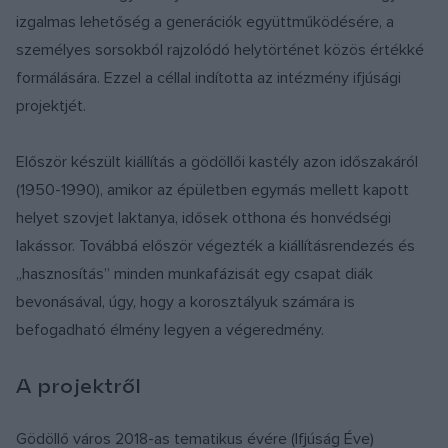
izgalmas lehetőség a generációk együttműködésére, a
személyes sorsokból rajzolódó helytörténet közös értékké
formálására. Ezzel a céllal indította az intézmény ifjúsági
projektjét.
Először készült kiállítás a gödöllői kastély azon időszakáról
(1950-1990), amikor az épületben egymás mellett kapott
helyet szovjet laktanya, idősek otthona és honvédségi
lakássor. Továbbá először végezték a kiállításrendezés és
„hasznosítás” minden munkafázisát egy csapat diák
bevonásával, úgy, hogy a korosztályuk számára is
befogadható élmény legyen a végeredmény.
A projektről
Gödöllő város 2018-as tematikus évére (Ifjúság Éve)