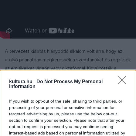
A tervezett kiállítás hiánypótló alkalom volt arra, hogy az
utolsó pillanatban megkeressék a szemtanúkat és rögzítsék
az emlékeiket videón vagy diktafonnal. Kigyűjtötték a
korabeli országos és helyi sajtó kapcsolódó írásait, valamint
kultura.hu -
Do Not Process My Personal
a helyben forgatott filmeket. Kutattak a Gödöllői Városi
Information
Múzeum és a Gödöllői Városi Könyvtár fotótárában,
If you wish to opt-out of the sale, sharing to third parties, or
adattárában. Néhány diákkal felkeresték a Hadtörténelmi
processing of your personal or sensitive information for
Levéltárat is a magyar honvédségi iratanyag átnézése
targeted advertising by us, please use the below opt-out
céljából. A diákokkal való közös munkát kezdettől fogva
section to confirm your selection. Please note that after your
opt-out request is processed you may continue seeing
kommunikálták a helyi és a közösségi médiában, így a
interest-based ads based on personal information utilized by