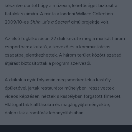
készülve döntött úgy a múzeum, lehetőséget biztosít a
fiatalok számára. A minta a londoni Wallace Collection
2009/10-es
Shhh…it’s a Secret!
című projektje volt.
Az első foglalkozáson 22 diák kezdte meg a munkát három
csoportban: a kutató, a tervező és a kommunikációs
csapatba jelentkezhettek. A három terület között szabad
átjárást biztosítottak a program szervezői.
A diákok a nyár folyamán megismerkedtek a kastély
épületével, jártak restaurátor műhelyben, részt vettek
videós képzésen, néztek a kastélyban forgatott filmeket.
Ellátogattak kiállításokra és magángyűjteményekbe,
dolgoztak a romtúrák lebonyolításában.