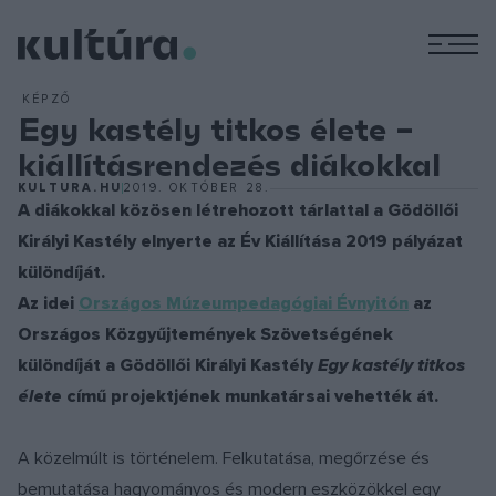
M
KÉPZŐ
Egy kastély titkos élete –
kiállításrendezés diákokkal
KULTURA.HU
2019. OKTÓBER 28.
A diákokkal közösen létrehozott tárlattal a Gödöllői
Királyi Kastély elnyerte az Év Kiállítása 2019 pályázat
különdíját.
Az idei
Országos Múzeumpedagógiai Évnyitón
az
Országos Közgyűjtemények Szövetségének
különdíját a
Gödöllői Királyi Kastély
Egy kastély titkos
élete
című projektjének munkatársai vehették át.
A közelmúlt is történelem. Felkutatása, megőrzése és
bemutatása hagyományos és modern eszközökkel egy