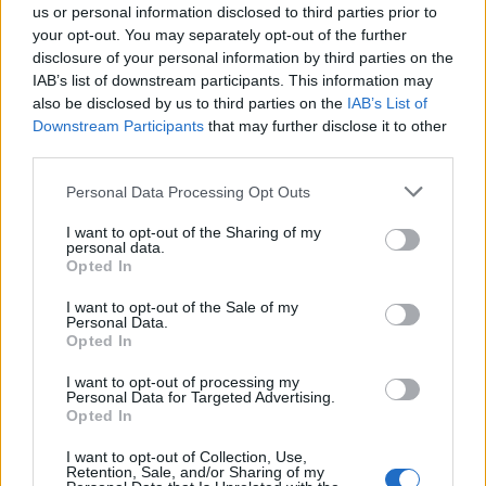
Facebookon való jelenlétet is információszerzésre
us or personal information disclosed to third parties prior to
használhatták: szemtanúkat, tárgyakat, történeteket,
your opt-out. You may separately opt-out of the further
disclosure of your personal information by third parties on the
riportalanyokat találtak ilyen módon, például a
Gödöllő
IAB’s list of downstream participants. This information may
anno
FB-csoport segítségével. A kiállítás emiatt igén széles
also be disclosed by us to third parties on the
IAB’s List of
körű helyi támogatottságot élvezett, több korosztály
Downstream Participants
that may further disclose it to other
third parties.
érezhette magáénak.
Please note that this website/app uses one or more Google
Personal Data Processing Opt Outs
services and may gather and store information including but
Mintegy 40 tulajdonostól kaptak különféle relikviákat. A
not limited to your visit or usage behaviour. You may click to
I want to opt-out of the Sharing of my
diákok a saját tárgyaikat is bevitték, ismerőseiket is
personal data.
grant or deny consent to Google and its third-party tags to
Opted In
mozgósították, sőt, akadt köztük egy műgyűjtő is, aki
use your data for below specified purposes in below Google
consent section.
számos különleges darabbal gazdagította a kiállítást.
I want to opt-out of the Sale of my
Personal Data.
Opted In
Megvalósítás
I want to opt-out of processing my
Personal Data for Targeted Advertising.
Opted In
Augusztusban háromnapos tábort tartottak, ahol még
intenzívebb munka folyt. Tanultak kiállításrendezést Kemény
I want to opt-out of Collection, Use,
Retention, Sale, and/or Sharing of my
Gyulától és Mihalkov Györgytől, kreatív írást Istók Annától.