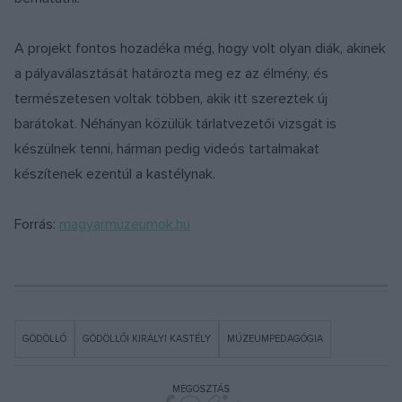
A projekt fontos hozadéka még, hogy volt olyan diák, akinek
a pályaválasztását határozta meg ez az élmény, és
természetesen voltak többen, akik itt szereztek új
barátokat. Néhányan közülük tárlatvezetői vizsgát is
készülnek tenni, hárman pedig videós tartalmakat
készítenek ezentúl a kastélynak.
Forrás:
magyarmuzeumok.hu
GÖDÖLLŐ
GÖDÖLLŐI KIRÁLYI KASTÉLY
MÚZEUMPEDAGÓGIA
MEGOSZTÁS