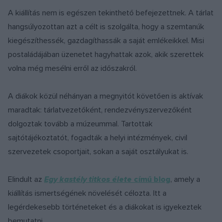
A kiállítás nem is egészen tekinthető befejezettnek. A tárlat
hangsúlyozottan azt a célt is szolgálta, hogy a szemtanúk
kiegészíthessék, gazdagíthassák a saját emlékeikkel. Misi
postaládájában üzenetet hagyhattak azok, akik szerettek
volna még mesélni erről az időszakról.
A diákok közül néhányan a megnyitót követően is aktívak
maradtak: tárlatvezetőként, rendezvényszervezőként
dolgoztak tovább a múzeummal. Tartottak
sajtótájékoztatót, fogadták a helyi intézmények, civil
szervezetek csoportjait, sokan a saját osztályukat is.
Elindult az
Egy kastély titkos élete
című blog
, amely a
kiállítás ismertségének növelését célozta. Itt a
legérdekesebb történeteket és a diákokat is igyekeztek
bemutatni.