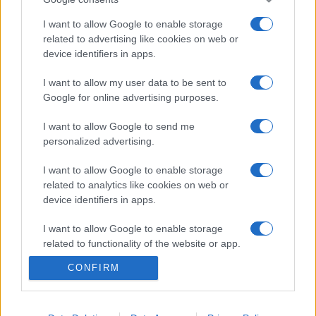
I want to allow Google to enable storage
related to advertising like cookies on web or
device identifiers in apps.
I want to allow my user data to be sent to
Az
április 7-i hangversenyen
Madaras Gergely vezényli a
Google for online advertising purposes.
Nemzeti Filharmonikus Zenekart és a Nemzeti Énekkart
I want to allow Google to send me
(karigazgató: Somos Csaba), a szólisták Váradi Zita, Balga
personalized advertising.
Gabriella, Megyesi Zoltán és Kovács István, valamint
I want to allow Google to enable storage
Boldoczki Gábor lesznek.
related to analytics like cookies on web or
device identifiers in apps.
I want to allow Google to enable storage
related to functionality of the website or app.
CONFIRM
I want to allow Google to enable storage
related to personalization.
BOLDOCZKI GÁBOR
MADARAS GERGELY
NEMZETI ÉNEKKAR