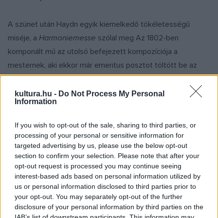
A szünet után Haydn egyik kiemelkedő tökéletességű
miséje, a
Harmoniemesse
szólal meg Az 1802-ben
komponált mű az utolsó befejezett kompozíciója a
mesternek, aki ekkor már emeritus posztot töltött be az
Esterházy családban, magával a herceggel ült asztalhoz, és
évente csak egy misét volt köteles komponálni a hercegnő
kultura.hu -
Do Not Process My Personal
Information
névnapja alkalmából. Így született meg a
Harmoniemesse,
melyet Esterházy II. Miklós herceg felesége, Maria Josepha
If you wish to opt-out of the sale, sharing to third parties, or
Hermenegilde névnapjának megünneplésére írt.
processing of your personal or sensitive information for
targeted advertising by us, please use the below opt-out
section to confirm your selection. Please note that after your
opt-out request is processed you may continue seeing
interest-based ads based on personal information utilized by
us or personal information disclosed to third parties prior to
your opt-out. You may separately opt-out of the further
disclosure of your personal information by third parties on the
IAB’s list of downstream participants. This information may