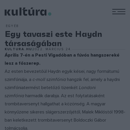
M
EGYÉB
Egy tavaszi este Haydn
társaságában
KULTURA.HU
2022. MÁRCIUS 24.
Április 7-én a Pesti Vigadóban a fúvós hangszereké
lesz a főszerep.
Az esten bevezetőül Haydn egyik kései, nagy formátumú
szimfóniája, a
c-moll szimfónia
hangzik fel, amely a haydni
szimfóniatermést betetőző tizenkét
Londoni
szimfónia
harmadik darabja. Az est folytatásaként
trombitaversenyt hallgathat a közönség. A magyar
könnyűzene sikeres slágerszerzőjétől, Malek Miklóstól 1998-
ban keletkezett trombitaversenyt Boldoczki Gábor
tolmácsolja.