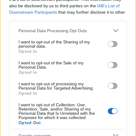
also be disclosed by us to third parties on the
IAB’s List of
Downstream Participants
that may further disclose it to other
third parties.
Please note that this website/app uses one or more Google
Personal Data Processing Opt Outs
services and may gather and store information including but
not limited to your visit or usage behaviour. You may click to
I want to opt-out of the Sharing of my
personal data.
grant or deny consent to Google and its third-party tags to
Opted In
use your data for below specified purposes in below Google
consent section.
I want to opt-out of the Sale of my
Personal Data.
Opted In
I want to opt-out of processing my
Personal Data for Targeted Advertising.
Opted In
I want to opt-out of Collection, Use,
Retention, Sale, and/or Sharing of my
Personal Data that Is Unrelated with the
Purposes for which it was collected.
Opted Out
Google consents