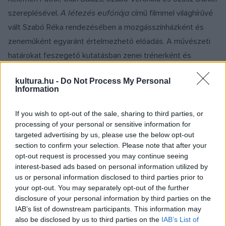
szereplésével,
A
létezés eufóriája
című filmmel világhírűvé
vált Szabó Réka rendezésében a mozgásszínházként és
zeneműként egyaránt értelmezhető előadás. A művészeti
határokat feszegető kutatásban zenei trénerként és
alkotótársként részt vett az ismert jazzénekesnő, Harcsa
kultura.hu -
Do Not Process My Personal
Veronika. A mű egyik fő kérdése, hogy gondolhatjuk-e, hogy
Information
teljes figyelmünk, a másik meghallgatása, árnyalt hangunk
keresése társadalmi állásfoglalás.
If you wish to opt-out of the sale, sharing to third parties, or
processing of your personal or sensitive information for
targeted advertising by us, please use the below opt-out
A csapat teret adott mindenki kíváncsiságának,
section to confirm your selection. Please note that after your
kreativitásának. Az emberi hang és mozdulat kapcsolatát
opt-out request is processed you may continue seeing
interest-based ads based on personal information utilized by
kutatták, hogy felfedezzék, meddig tágítható az a határ,
us or personal information disclosed to third parties prior to
amit még zeneként tudunk befogadni, hogy létrehozható-e
your opt-out. You may separately opt-out of the further
olyan mű, amely táncelőadásként és zeneműként is
disclosure of your personal information by third parties on the
IAB’s list of downstream participants. This information may
értelmezhető.
also be disclosed by us to third parties on the
IAB’s List of