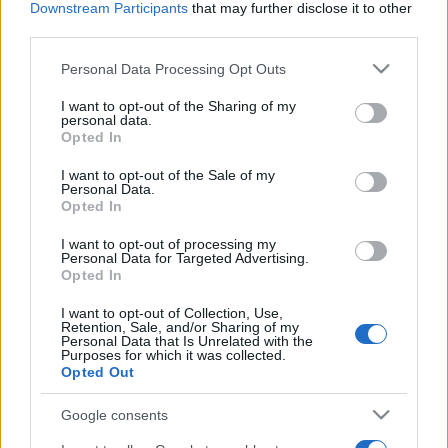
Downstream Participants
that may further disclose it to other
„Körülöttünk tombolt a vírus, az emberek a lakásukba
third parties.
zárkózva, mi meg szép lassan egy fiktív törzzsé váltunk,
Please note that this website/app uses one or more Google
Personal Data Processing Opt Outs
ahogy nap mint nap hang és mozdulat egymásra hatásával
services and may gather and store information including but
not limited to your visit or usage behaviour. You may click to
I want to opt-out of the Sharing of my
kísérleteztünk. Az előadás alapkövei azok a gyakorlatok,
personal data.
grant or deny consent to Google and its third-party tags to
melyeket hónapokon keresztül rítusszerűen végeztünk. A
Opted In
use your data for below specified purposes in below Google
hang és mozdulat felszabadítása egyszerre játék,
consent section.
I want to opt-out of the Sale of my
Personal Data.
pszichológiai és zenei, előadó-művészeti kísérlet. A Tünetre
Opted In
mindig jellemző személyesség – bár az előadás egy nagyon
I want to opt-out of processing my
intim, mégis univerzális történettel kezdődik – most
Personal Data for Targeted Advertising.
Opted In
elsősorban nem a szavakon, hanem eltemetett hangjainkon
és önkéntelen mozdulatainkon keresztül jelenik meg” –
I want to opt-out of Collection, Use,
Retention, Sale, and/or Sharing of my
árulta el Szabó Réka rendező.
Personal Data that Is Unrelated with the
Purposes for which it was collected.
Opted Out
Az előadás szereplői és alkotótársai: a Budapest
Google consents
Kortárstánc Főiskolát végzett Dányi Viktória táncos-
koreográfus; a Budapesten, Salzburgban és Brüsszelben