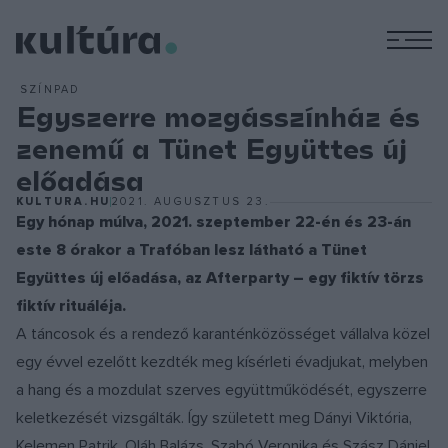
M
SZÍNPAD
Egyszerre mozgásszínház és
zenemű a Tünet Együttes új
előadása
KULTURA.HU
2021. AUGUSZTUS 23.
Egy hónap múlva, 2021. szeptember 22-én és 23-án
este 8 órakor a Trafóban lesz látható a Tünet
Együttes új előadása, az Afterparty – egy fiktív törzs
fiktív rituáléja.
A táncosok és a rendező karanténközösséget vállalva közel
egy évvel ezelőtt kezdték meg kísérleti évadjukat, melyben
a hang és a mozdulat szerves együttműködését, egyszerre
keletkezését vizsgálták. Így született meg Dányi Viktória,
Kelemen Patrik, Oláh Balázs, Szabó Veronika és Szász Dániel