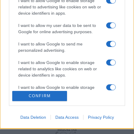
I want to allow Google to enable storage
related to advertising like cookies on web or
tanult fiatal táncos, Kelemen Patrik; a Magyar Táncművészeti
device identifiers in apps.
Főiskola néptánc tagozatán, majd Salzburgban végzett Oláh
Balázs; a Londonban tanult szabadúszó előadó-művész és
I want to allow my user data to be sent to
Google for online advertising purposes.
rendező, Szabó Veronika és a Tünet Együttes egyik alapító
tagja, Szász Dániel. Zenei tréner és alkotótárs Harcsa
I want to allow Google to send me
Veronika, produkciós asszisztens Oberfrank Réka, fény
personalized advertising.
Dézsi Kata, kosztüm Vass Csenge.
I want to allow Google to enable storage
related to analytics like cookies on web or
Fotók: Mészáros Csaba
device identifiers in apps.
I want to allow Google to enable storage
related to functionality of the website or app.
CONFIRM
I want to allow Google to enable storage
related to personalization.
SZABÓ RÉKA
TRAFÓ
TÜNET EGYÜTTES
Data Deletion
Data Access
Privacy Policy
I want to allow Google to enable storage
MEGOSZTÁS
related to security, including authentication