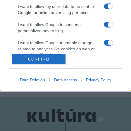
I want to allow my user data to be sent to
Fotó: MTI/Vasvári Tamás
Google for online advertising purposes.
I want to allow Google to send me
personalized advertising.
I want to allow Google to enable storage
EURÓPA KULTURÁLIS FŐVÁROSA 2023
related to analytics like cookies on web or
device identifiers in apps.
VESZPRÉM–BALATON EURÓPA KULTURÁLIS FŐVÁROSA
CONFIRM
I want to allow Google to enable storage
related to functionality of the website or app.
MEGOSZTÁS
Data Deletion
Data Access
Privacy Policy
I want to allow Google to enable storage
related to personalization.
I want to allow Google to enable storage
related to security, including authentication
functionality and fraud prevention, and other
user protection.