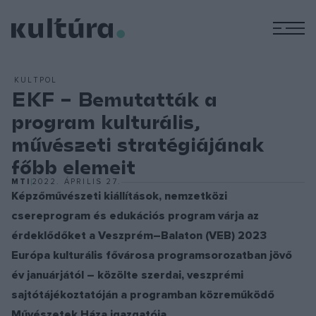
M
KULTPOL
EKF – Bemutatták a
program kulturális,
művészeti stratégiájának
főbb elemeit
MTI
2022. ÁPRILIS 27.
Képzőművészeti kiállítások, nemzetközi
csereprogram és edukációs program várja az
érdeklődőket a Veszprém–Balaton (VEB) 2023
Európa kulturális fővárosa programsorozatban jövő
év januárjától – közölte szerdai, veszprémi
sajtótájékoztatóján a programban közreműködő
Művészetek Háza igazgatója.