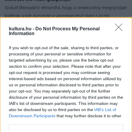
Grászli Bernadett elmondta, hogy a rendezvény megnyitóján
kiállítják a két évtizede a városban lévő Vass László-
gyűjtemény legjelentősebb darabjait. Ezenkívül az 1960-as
kultura.hu -
Do Not Process My Personal
évekből származó, a Balatont idéző plakátokból nyílik tárlat,
Information
valamint fény- és üvegművészeti alkotásokat is láthatnak
If you wish to opt-out of the sale, sharing to third parties, or
majd az érdeklődők – tette hozzá.
processing of your personal or sensitive information for
targeted advertising by us, please use the below opt-out
A
Balaton eye
elnevezésű nemzetközi rezidensprogram
section to confirm your selection. Please note that after your
opt-out request is processed you may continue seeing
keretében külföldi alkotók vehetnek részt a művésztelep
interest-based ads based on personal information utilized by
munkájában, valamint edukációs programsorozat indul a
us or personal information disclosed to third parties prior to
veszprémi vár területén. Mint mondta, a lelki egészséget
your opt-out. You may separately opt-out of the further
disclosure of your personal information by third parties on the
szolgáló programok is lesznek, köztük a
Csend napok
IAB’s list of downstream participants. This information may
eseményei.
also be disclosed by us to third parties on the
IAB’s List of
Downstream Participants
that may further disclose it to other
third parties.
Can Togay, a VEB 2023 Európa kulturális fővárosa
művészeti főtanácsadója arról beszélt, hogy a programok a