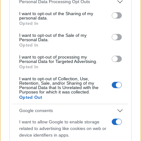
Please note that this website/app uses one or more Google
Personal Data Processing Opt Outs
services and may gather and store information including but
tervek szerint európai szinten is láthatóvá teszik a
not limited to your visit or usage behaviour. You may click to
I want to opt-out of the Sharing of my
régiót. Kiemelte, hogy számos esemény mellett
personal data.
grant or deny consent to Google and its third-party tags to
Opted In
megrendezik a
Boglár 50
projektet, amely a balatonboglári
use your data for below specified purposes in below Google
consent section.
kápolnában állít emléket az 1970-es évek elején Galántai
I want to opt-out of the Sale of my
Personal Data.
György által megrendezett tárlatnak. Felidézte: az
Opted In
avantgárd stílusú kiállítást akkor betiltották.
I want to opt-out of processing my
Personal Data for Targeted Advertising.
Opted In
Az akkori kiállító művészek közül néhányan, köztük Bak Imre
és Maurer Dóra kiállítása a balatonfüredi Vaszary Galériában
I want to opt-out of Collection, Use,
Retention, Sale, and/or Sharing of my
látható majd – fűzte hozzá. Porga Gyula, Veszprém
Personal Data that Is Unrelated with the
Purposes for which it was collected.
polgármestere (Fidesz–KDNP) azt emelte ki, hogy a város
Opted Out
számos művészeti és kulturális intézménye közösen
Google consents
dolgozik a program megvalósításán azért, hogy a
I want to allow Google to enable storage
rendezvények a kulturális évadot követően is látogathatók
related to advertising like cookies on web or
legyenek.
device identifiers in apps.