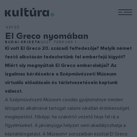
M
KÉPZŐ
El Greco nyomában
BUDAI KRISZTA
2021. FEBRUÁR 1.
Ki volt El Greco 20. századi felfedezője? Melyik német
festő alkotásán fedezhetünk fel emberfejű kígyót?
Miért oly megnyúltak El Greco emberalakjai? Az
izgalmas kérdésekre a Szépművészeti Múzeum
virtuális előadásain és tárlatvezetésein kaptunk
választ.
A Szépművészeti Múzeum csodás gyűjteménye minden
látogatás alkalmával tartogat valami váratlan érdekességet,
meglepetést, főképp, ha szakértő vezető hívja fel rá a
figyelmünket. A járványügyi helyzet sem akadályozhatja a
képtárlátogatást. A Múzeum+ sorozatban ezúttal El Greco