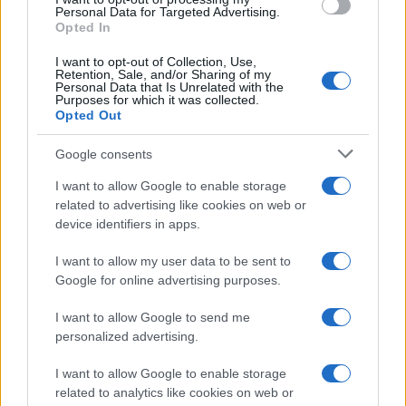
került, Madridban, majd Toledóban telepedett le, és az
Personal Data for Targeted Advertising.
Opted In
erősödő ellenreformáció szolgálatába állt. Elsősorban
szakrális témákat választott, hogy képei az elvárásoknak
I want to opt-out of Collection, Use,
Retention, Sale, and/or Sharing of my
megfelelő üzeneteket közvetítsenek. Egyedi
Personal Data that Is Unrelated with the
Purposes for which it was collected.
emberábrázolása, megnyúlt alakjai, újfajta kompozíciói és a
Opted Out
Velencéből magával hozott erős színhasználat mind
Google consents
karakteresen megkülönböztetik kortársaitól.
I want to allow Google to enable storage
related to advertising like cookies on web or
A legenda szerint képeit egy fakereszt letört darabjával
device identifiers in apps.
festette, javítások nélkül, hogy minden festékfolt Isten
akaratának feleljen meg. Szenvedélyes hitén és tehetségén
I want to allow my user data to be sent to
Google for online advertising purposes.
túl az határozta meg a művészetét, hogy a régi stílusú
ikonfestés és a modern nyugati festészet jellemzőiből
I want to allow Google to send me
personalized advertising.
gyúrta össze saját stílusát. Hosszúkás alakjainak okát
évszázadokon át kutatták. Mára bebizonyosodott, hogy
I want to allow Google to enable storage
nem szenvedett semmilyen szem- vagy idegbetegségben:
related to analytics like cookies on web or