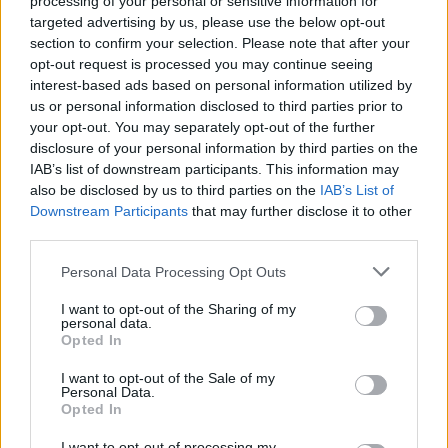
processing of your personal or sensitive information for
hagyja a kollekcióját, de mint utóbb
targeted advertising by us, please use the below opt-out
kiderült, mindent a hitelezői javára
section to confirm your selection. Please note that after your
kellett elárverezni.
opt-out request is processed you may continue seeing
interest-based ads based on personal information utilized by
us or personal information disclosed to third parties prior to
El Grecót, a művészettörténet egyik legeredetibb,
your opt-out. You may separately opt-out of the further
legkülönlegesebb alkotóját három nemzet is magáénak
disclosure of your personal information by third parties on the
IAB’s list of downstream participants. This information may
vallja. Az 1541-ben, Kréta szigetén született, görög
also be disclosed by us to third parties on the
IAB’s List of
Doménikos Theotokópoulos ikonfestőként „működött”, de
Downstream Participants
that may further disclose it to other
többre vágyott, ezért 25 éves korában Olaszországba,
third parties.
Velencébe tette át székhelyét, hogy Tiziano műhelyében
Please note that this website/app uses one or more Google
Personal Data Processing Opt Outs
tanuljon és a velencei művészek alkotásait
services and may gather and store information including but
not limited to your visit or usage behaviour. You may click to
I want to opt-out of the Sharing of my
tanulmányozhassa.
personal data.
grant or deny consent to Google and its third-party tags to
Opted In
use your data for below specified purposes in below Google
Velencében töltött időszakára jellemző és még későbbi
consent section.
I want to opt-out of the Sale of my
Personal Data.
művein is megjelenik az olasz színhasználat: az élénk, erős
Opted In
koloritok. A velencei tanulóévek után Spanyolországba
I want to opt-out of processing my