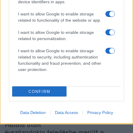
device identifiers in apps.
különleges arcai és kompozíciói művészi
I want to allow Google to enable storage
döntéseinek eredményei.
related to functionality of the website or app.
I want to allow Google to enable storage
Gyakran megfestette ugyanazokat a témákat, és kis
related to personalization.
másolatokat készített műveiről, amelyeket megtekintve a
megrendelők szinte „prospektusszerűen” válogathattak a
I want to allow Google to enable storage
related to security, including authentication
munkáiból. A 12 apostolról is több sorozatot készített. Hat
functionality and fraud prevention, and other
apostol jobbról, hat balról tekintett a középen elhelyezkedő
user protection.
Jézusra; a Szépművészeti Múzeum híres férfi tanulmányfeje
is egy ilyen sorozat számára készülhetett.
CONFIRM
El Greco magas árat szabott alkotásainak, amivel a szellemi
munka elismertségét kívánta növelni.
Data Deletion
Data Access
Privacy Policy
Halála után
évszázadokig feledésbe merült a