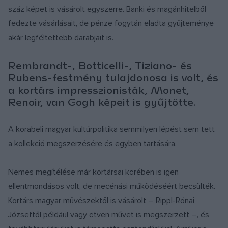
száz képet is vásárolt egyszerre. Banki és magánhitelből
fedezte vásárlásait, de pénze fogytán eladta gyűjteménye
akár legféltettebb darabjait is.
Rembrandt-, Botticelli-, Tiziano- és
Rubens-festmény tulajdonosa is volt, és
a kortárs impresszionisták, Monet,
Renoir, van Gogh képeit is gyűjtötte.
A korabeli magyar kultúrpolitika semmilyen lépést sem tett
a kollekció megszerzésére és egyben tartására.
Nemes megítélése már kortársai körében is igen
ellentmondásos volt, de mecénási működéséért becsülték.
Kortárs magyar művészektől is vásárolt – Rippl-Rónai
Józseftől például vagy ötven művet is megszerzett –, és