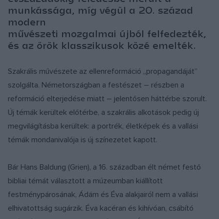
munkássága, míg végül a 20. század
modern
művészeti mozgalmai újból felfedezték,
és az örök klasszikusok közé emelték.
Szakrális művészete az ellenreformáció „propagandáját”
szolgálta. Németországban a festészet – részben a
reformáció elterjedése miatt – jelentősen háttérbe szorult.
Új témák kerültek előtérbe, a szakrális alkotások pedig új
megvilágításba kerültek: a portrék, életképek és a vallási
témák mondanivalója is új színezetet kapott.
Bár Hans Baldung (Grien), a 16. században élt német festő
bibliai témát választott a múzeumban kiállított
festménypárosának, Ádám és Éva alakjairól nem a vallási
elhivatottság sugárzik. Éva kacéran és kihívóan, csábító