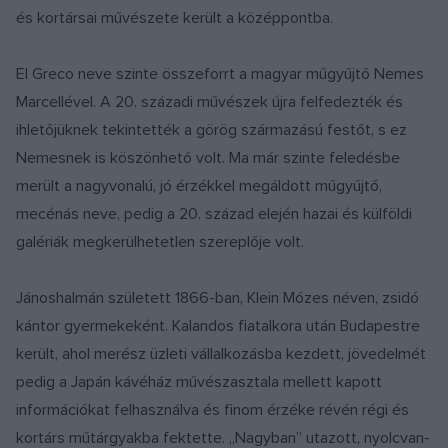
és kortársai művészete került a középpontba.
El Greco neve szinte összeforrt a magyar műgyűjtő Nemes
Marcellével. A 20. századi művészek újra felfedezték és
ihletőjüknek tekintették a görög származású festőt, s ez
Nemesnek is köszönhető volt. Ma már szinte feledésbe
merült a nagyvonalú, jó érzékkel megáldott műgyűjtő,
mecénás neve, pedig a 20. század elején hazai és külföldi
galériák megkerülhetetlen szereplője volt.
Jánoshalmán született 1866-ban, Klein Mózes néven, zsidó
kántor gyermekeként. Kalandos fiatalkora után Budapestre
került, ahol merész üzleti vállalkozásba kezdett, jövedelmét
pedig a Japán kávéház művészasztala mellett kapott
információkat felhasználva és finom érzéke révén régi és
kortárs műtárgyakba fektette. „Nagyban” utazott, nyolcvan-