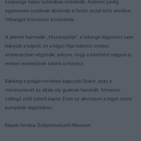
szépsége teljes tudatában nézelődik, Ádámot pedig
egyenesen szatírnak ábrázolja a festő, ezzel erős erotikus
felhangot kölcsönöz a művének.
A jelenet harmadik „főszereplője”, a tekergő kígyótest sem
hiányzik a képről, és a kígyó feje különös módon
emberarcban végződik, jelezve, hogy a kísértést nagyon is
emberi eredetűnek tekinti a művész.
Baldung a polgári nevéhez kapcsolt Grient, azaz a
művésznevét az általa oly gyakran használt, fémesen
csillogó zöld színről kapta. Ezen az alkotáson a kígyó teste
pompázik olajzöldben.
Képek forrása: Szépművészeti Múzeum