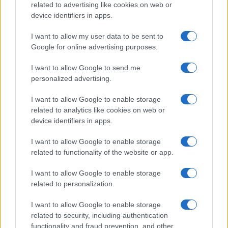
monologizálás ? és a külső verbális megnyilvánulások
related to advertising like cookies on web or
(köztük a ?szerelmi duettek?) különbsége. Mindkettőben
device identifiers in apps.
funkciót kapnak olyan közlés-csonkolások és -
I want to allow my user data to be sent to
kiegészítések, amelyek egyértelműen a literarizáltság
Google for online advertising purposes.
(voltaképp már épp a nyelvbeli nem-hétköznapiság) jelei. A
I want to allow Google to send me
tipográfiai elkülönítések fölébe kerekedve maga a
personalized advertising.
szólelemény, mondatalakítás választja el azokat a
beszédmódozatokat, amelyeket a két főalak személyes
I want to allow Google to enable storage
related to analytics like cookies on web or
érintkezéskor, telefonbeszélgetésben, számítógépes
device identifiers in apps.
üzenetváltásban, a kettőjükön kívüli nyilvánossággal való
I want to allow Google to enable storage
kommunikálásban, a nyomtatásra váró fogalmazásban
related to functionality of the website or app.
alkalmaz.
Bár az időbontás, az állandó helyszínváltás (a filozofikusan
I want to allow Google to enable storage
related to personalization.
felsűrített útonlét, a domináns út-motívum), az ezredvég
történéseihez fűzött morális és indulati kommentárok, a
I want to allow Google to enable storage
szexuális fűtöttség ábrázolására szánt eredményes
related to security, including authentication
functionality and fraud prevention, and other