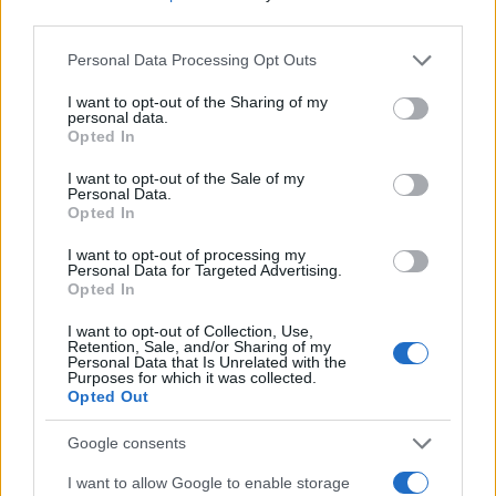
A hasonló love storyk értéke, sikere nem a cselekményen
third parties.
múlik. Végtelen különbözőségükben is modellszerűen ?
Please note that this website/app uses one or more Google
egyformák?, eseményeik pedig ? az új párral való
Personal Data Processing Opt Outs
services and may gather and store information including but
gyönyörűséges közös fürdőzéstől az otthoni férji és apai
not limited to your visit or usage behaviour. You may click to
I want to opt-out of the Sharing of my
personal data.
kényszer-megnyilvánulásokig ? nagy találati biztonsággal
grant or deny consent to Google and its third-party tags to
Opted In
use your data for below specified purposes in below Google
megtippelhetők. A lektűrrel inkább műfaji kihívásként
consent section.
I want to opt-out of the Sale of my
kacérkodó, az ellenpontozásban rejlő lehetőségeket
Personal Data.
Opted In
kamatoztató textus kvalitása a szerkesztés és a stílus
terepén dől el. Onagy Zoltán érett, taktikus
I want to opt-out of processing my
Personal Data for Targeted Advertising.
szövegkonstruáló: jó lélegzetvételű, szaporázó-csendesülő
Opted In
epikát hozott létre. S különösen jó, ekrazit-szavú stiliszta.
I want to opt-out of Collection, Use,
Nem megveszekedett formanyelvi merénylő, de egy sort
Retention, Sale, and/or Sharing of my
Personal Data that Is Unrelated with the
sem hagy gyújtózsinór nélkül. Igazat foglal magába a
Purposes for which it was collected.
Opted Out
fülszöveg: ?a mindennapi beszélt változathoz közel álló?
nyelvezet uralja az alkotást. E nyelvezet azonban
Google consents
élvezetesen osztott. Érzékelhető a belső használat, a tudati
I want to allow Google to enable storage