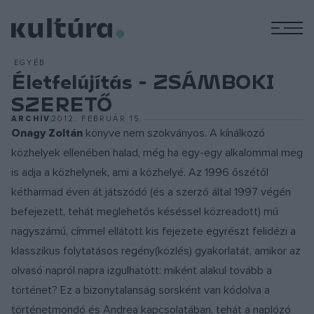
M
EGYÉB
Életfelújítás - ZSÁMBOKI
SZERETŐ
ARCHÍV
2012. FEBRUÁR 15.
Onagy Zoltán
könyve nem szokványos. A kínálkozó
közhelyek ellenében halad, még ha egy-egy alkalommal meg
is adja a közhelynek, ami a közhelyé. Az 1996 őszétől
kétharmad éven át játszódó (és a szerző által 1997 végén
befejezett, tehát meglehetős késéssel közreadott) mű
nagyszámú, címmel ellátott kis fejezete egyrészt felidézi a
klasszikus folytatásos regény(közlés) gyakorlatát, amikor az
olvasó napról napra izgulhatott: miként alakul tovább a
történet? Ez a bizonytalanság sorsként van kódolva a
történetmondó és Andrea kapcsolatában, tehát a naplózó