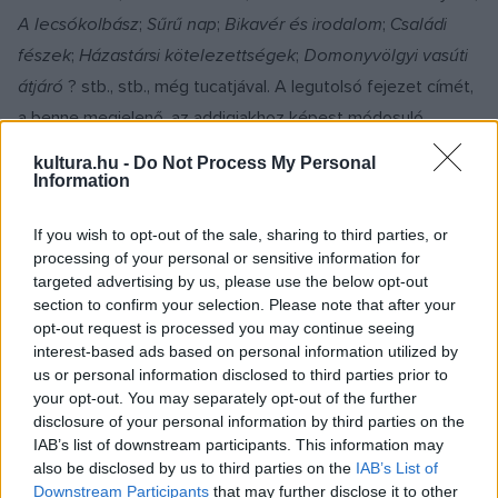
A lecsókolbász
;
Sűrű nap
;
Bikavér és irodalom
;
Családi
fészek
;
Házastársi kötelezettségek
;
Domonyvölgyi vasúti
átjáró
? stb., stb., még tucatjával. A legutolsó fejezet címét,
a benne megjelenő, az addigiakhoz képest módosuló
szövegformát nem idézzük, nem jelöljük, mert a könyv
kultura.hu -
Do Not Process My Personal
zárlata és epilógusa egyrészt váratlan fordulatot tartogat,
Information
másrészt e fordulat megokoltsága, hitele olyannyira
If you wish to opt-out of the sale, sharing to third parties, or
kérdéses (noha beszédmódja figyelemre méltó), hogy a
processing of your personal or sensitive information for
dilemmának csak mikro-elemzéssel lehetne végére járni az
targeted advertising by us, please use the below opt-out
Irodalmi Jelen (közelebbről: a Concord Media Jelen, Arad)
section to confirm your selection. Please note that after your
opt-out request is processed you may continue seeing
által kiadott könyvben.
interest-based ads based on personal information utilized by
us or personal information disclosed to third parties prior to
your opt-out. You may separately opt-out of the further
disclosure of your personal information by third parties on the
IAB’s list of downstream participants. This information may
also be disclosed by us to third parties on the
IAB’s List of
Downstream Participants
that may further disclose it to other