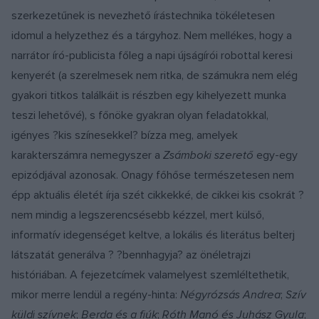
szerkezetűnek is nevezhető írástechnika tökéletesen
idomul a helyzethez és a tárgyhoz. Nem mellékes, hogy a
narrátor író-publicista főleg a napi újságírói robottal keresi
kenyerét (a szerelmesek nem ritka, de számukra nem elég
gyakori titkos találkáit is részben egy kihelyezett munka
teszi lehetővé), s főnöke gyakran olyan feladatokkal,
igényes ?kis színesekkel? bízza meg, amelyek
karakterszámra nemegyszer a
Zsámboki szerető
egy-egy
epizódjával azonosak. Onagy főhőse természetesen nem
épp aktuális életét írja szét cikkekké, de cikkei kis csokrát ?
nem mindig a legszerencsésebb kézzel, mert külső,
informatív idegenséget keltve, a lokális és literátus belterj
látszatát generálva ? ?bennhagyja? az önéletrajzi
históriában. A fejezetcímek valamelyest szemléltethetik,
mikor merre lendül a regény-hinta:
Négyrózsás Andrea
;
Szív
küldi szívnek
;
Berda és a fiúk
;
Róth Manó és Juhász Gyula
;