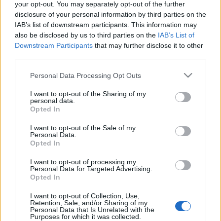
your opt-out. You may separately opt-out of the further
bevezetése. Az asztronómia olyan mérőműszerekkel
disclosure of your personal information by third parties on the
rendelkezik, amelyekkel a Föld kerületét szinte teljesen
IAB’s list of downstream participants. This information may
also be disclosed by us to third parties on the
IAB’s List of
pontosan meg lehet állapítani. Ezért ki lehet fejleszteni egy
Downstream Participants
that may further disclose it to other
általános jellemzőkkel rendelkező rendszert.
third parties.
Please note that this website/app uses one or more Google
Personal Data Processing Opt Outs
services and may gather and store information including but
not limited to your visit or usage behaviour. You may click to
I want to opt-out of the Sharing of my
personal data.
grant or deny consent to Google and its third-party tags to
Opted In
use your data for below specified purposes in below Google
HÍREK
consent section.
I want to opt-out of the Sale of my
Personal Data.
Opted In
MEGOSZTÁS
I want to opt-out of processing my
Personal Data for Targeted Advertising.
Opted In
I want to opt-out of Collection, Use,
Retention, Sale, and/or Sharing of my
Personal Data that Is Unrelated with the
Purposes for which it was collected.