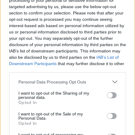
processing of your personal or sensitive information for
targeted advertising by us, please use the below opt-out
középszerű férfi zenészekkel pótolják a kiesőket, sem mint
section to confirm your selection. Please note that after your
tehetséges lányokkal. Sikerei csúcsán együtt zenélt Ella
opt-out request is processed you may continue seeing
Fitzgeralddal és Chick Webbel, 1949-ben játszott Harry
interest-based ads based on personal information utilized by
us or personal information disclosed to third parties prior to
Truman második elnöki beiktatásának ceremóniáján is. Tagja
your opt-out. You may separately opt-out of the further
volt Phil Spitalny Hour of Charm nevű zenekarának, majd a
disclosure of your personal information by third parties on the
Kit Kat Band dzsesszkvartettnek, amely a Broadwayn
IAB’s list of downstream participants. This information may
also be disclosed by us to third parties on the
IAB’s List of
közreműködött a
Cabaret
című musicalben.
Downstream Participants
that may further disclose it to other
third parties.
Viola Smith óriási dobfelszerelés mögött játszott és dupla
Please note that this website/app uses one or more Google
Personal Data Processing Opt Outs
basszusdobot is használt, ami jóval később az erőskezű
services and may gather and store information including but
rockdobosok fontos eszközévé vált. A harmincas években
not limited to your visit or usage behaviour. You may click to
I want to opt-out of the Sharing of my
personal data.
grant or deny consent to Google and its third-party tags to
a világ leggyorsabb női dobosaként hirdették fellépéseit.
Opted In
use your data for below specified purposes in below Google
Neki tulajdonítják, hogy utat tört a nők számára azon a
consent section.
I want to opt-out of the Sale of my
területen, amit korábban a férfiak kiváltságaként kezeltek.
Personal Data.
Opted In
Kiemelt kép: fülesbagoly.blog.hu
I want to opt-out of processing my