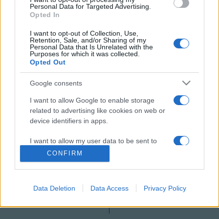
Personal Data for Targeted Advertising.
Opted In
I want to opt-out of Collection, Use,
Retention, Sale, and/or Sharing of my
Personal Data that Is Unrelated with the
Purposes for which it was collected.
HÍREK
VILÁG
Opted Out
Google consents
MEGOSZTÁS
I want to allow Google to enable storage
related to advertising like cookies on web or
device identifiers in apps.
I want to allow my user data to be sent to
Google for online advertising purposes.
CONFIRM
I want to allow Google to send me
personalized advertising.
Data Deletion
Data Access
Privacy Policy
I want to allow Google to enable storage
related to analytics like cookies on web or