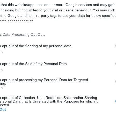
 that this website/app uses one or more Google services and may gath
t, köztük van a Los Angeles-i Kortárs Művészeti Múzeum, amelyen
including but not limited to your visit or usage behaviour. You may click 
 to Google and its third-party tags to use your data for below specifi
gstadiont, a sencseni Kulturális Központot Kínában, a milánói Allian
ogle consent section.
 Kongresszusi Központ tervezésében is. Épületei, köztük múzeum
l Data Processing Opt Outs
o opt-out of the Sharing of my personal data.
észén. Tange Kenzo építész tanítványa volt, nála dolgozott, mielő
In
o opt-out of the Sale of my Personal Data.
In
to opt-out of processing my Personal Data for Targeted
ing.
In
o opt-out of Collection, Use, Retention, Sale, and/or Sharing
ersonal Data that Is Unrelated with the Purposes for which it
lected.
Out