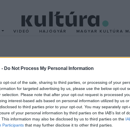
T
VIDEÓ
HAJÓGYÁR
MAGYAR KULTÚRA M
 Arata Pritzker-díjas ja
 -
Do Not Process My Personal Information
to opt-out of the sale, sharing to third parties, or processing of your per
itzker-díjas japán építész, közölte pénteken építészirodáj
formation for targeted advertising by us, please use the below opt-out s
 Okinava prefektúrabeli Nahában halt meg.
r selection. Please note that after your opt-out request is processed y
eing interest-based ads based on personal information utilized by us or
disclosed to third parties prior to your opt-out. You may separately opt-
rangosabb elismerését, a Pritzker-díjat. Iszozaki egyike volt az e
losure of your personal information by third parties on the IAB’s list of
a maga útját járta. Előremutató gondolkodásával nemzedéke látn
. This information may also be disclosed by us to third parties on the
IA
zakma különösen a Kelet és Nyugat közötti építészeti dialógus e
Participants
that may further disclose it to other third parties.