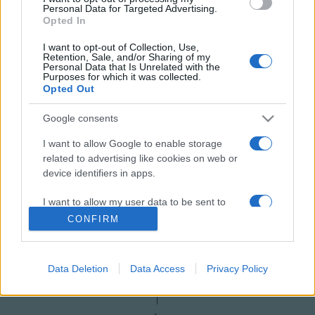
Personal Data for Targeted Advertising.
Opted In
I want to opt-out of Collection, Use,
Retention, Sale, and/or Sharing of my
Personal Data that Is Unrelated with the
Purposes for which it was collected.
GYÁSZ
HÍREK
VILÁG
Opted Out
Google consents
MEGOSZTÁS
I want to allow Google to enable storage
related to advertising like cookies on web or
device identifiers in apps.
I want to allow my user data to be sent to
Google for online advertising purposes.
CONFIRM
I want to allow Google to send me
personalized advertising.
Data Deletion
Data Access
Privacy Policy
I want to allow Google to enable storage
related to analytics like cookies on web or