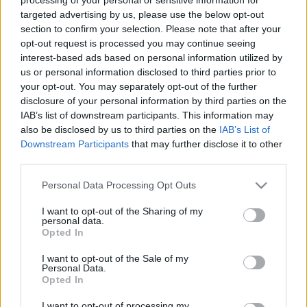
előadtak. 1959 óta ő volt az első zeneszerző, akinek műveit
targeted advertising by us, please use the below opt-out
section to confirm your selection. Please note that after your
még életében előadták a híres New York-i Carnegie Hallban,
opt-out request is processed you may continue seeing
az elmúlt 15 éven összesen hat alkalommal.
interest-based ads based on personal information utilized by
us or personal information disclosed to third parties prior to
your opt-out. You may separately opt-out of the further
A
Jane Eyre
című operát Juraj Filas a 2018-as miskolci
disclosure of your personal information by third parties on the
Bartók Plusz Operafesztivál
A jövő kulcsa
elnevezésű
IAB’s list of downstream participants. This information may
operaíró-versenyére írta, három másik pályaművel együtt
also be disclosed by us to third parties on the
IAB’s List of
Downstream Participants
that may further disclose it to other
bejutva a döntőbe a 19 közül.
third parties.
Please note that this website/app uses one or more Google
Personal Data Processing Opt Outs
A zeneszerző halálának hírét a kultúrát támogató amerikai
services and may gather and store information including but
Harmony Alapítvány vezetői, Marta és Stanislav Kotyza
not limited to your visit or usage behaviour. You may click to
I want to opt-out of the Sharing of my
personal data.
közölték a New York-i Cseh Központtal. A házaspár a 20.
grant or deny consent to Google and its third-party tags to
Opted In
use your data for below specified purposes in below Google
század vége egyik legjelentősebb cseh komponistájának
consent section.
I want to opt-out of the Sale of my
nevezte Filast.
Personal Data.
Opted In
I want to opt-out of processing my