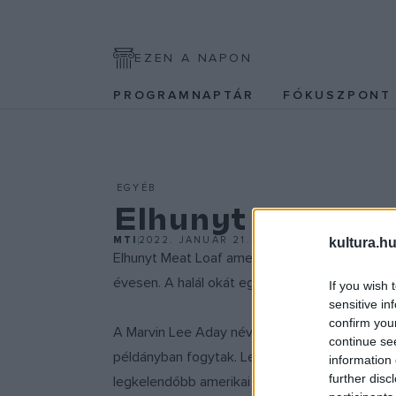
EZEN A NAPON
PROGRAMNAPTÁR
FÓKUSZPON
EGYÉB
Elhunyt Meat L
MTI
2022. JANUÁR 21.
kultura.hu
Elhunyt Meat Loaf amerikai rockénekes, színé
évesen. A halál okát egyelőre nem közölték. M
If you wish 
sensitive in
confirm you
A Marvin Lee Aday néven született művész ének
continue se
példányban fogytak. Legnagyobb sikerét debü
information 
further disc
legkelendőbb amerikai lemeze lett, és tíz éven