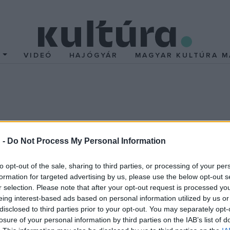
T
VIDEÓ
HAJÓGYÁR
MAGYAR KULTÚRA M
oaf
 -
Do Not Process My Personal Information
sz. A
Rocky Horror Picture Show
című zenés mozisiker egykori fős
eat Loaf halálhírét a család felhatalmazásából az ügynöke, Micha
to opt-out of the sale, sharing to third parties, or processing of your per
formation for targeted advertising by us, please use the below opt-out s
r selection. Please note that after your opt-out request is processed y
esként tizenkét stúdióalbumot készített (az utolsó 2016-ban jött
eing interest-based ads based on personal information utilized by us or
táló albumával, az 1977-ben megjelent
Bat Out of Hell
-lel érte 
disclosed to third parties prior to your opt-out. You may separately opt-
losure of your personal information by third parties on the IAB’s list of
 (522 héten) át szerepelt a brit albumlistán. A korongon olyan na