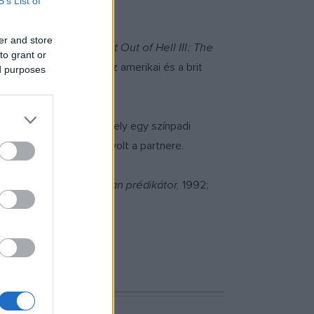
B’s List of
er and store
nto Hell
-t (1993) és a
Bat Out of Hell III: The
to grant or
 Won’t Do That)
, amely az amerikai és a brit
ed purposes
r Picture Show
-ban, amely egy színpadi
 Sarandon és Tim Curry volt a partnere.
milliókért,
1991;
Páratlan prédikátor,
1992;