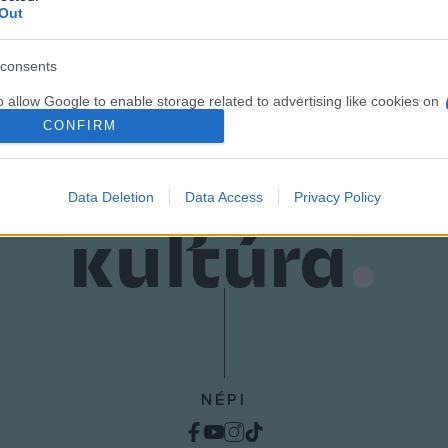
Out
consents
o allow Google to enable storage related to advertising like cookies on
evice identifiers in apps.
CONFIRM
o allow my user data to be sent to Google for online advertising
s.
Data Deletion
Data Access
Privacy Policy
to allow Google to send me personalized advertising.
o allow Google to enable storage related to analytics like cookies on
evice identifiers in apps.
o allow Google to enable storage related to functionality of the website
o allow Google to enable storage related to personalization.
NÉPI
o allow Google to enable storage related to security, including