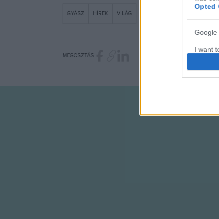
Opted 
GYÁSZ
HÍREK
VILÁG
Google 
I want t
MEGOSZTÁS
web or d
I want t
purpose
I want 
I want t
web or d
I want t
or app.
I want t
I want t