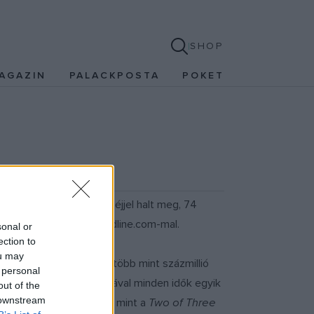
SHOP
AGAZIN
PALACKPOSTA
POKET
zereplője csütörtökön éjjel halt meg, 74
el Greene közölte a deadline.com-mal.
sonal or
ection to
ou may
 ki), ezek világszerte több mint százmillió
 personal
el, amely 14 milliós eladásával minden idők egyik
out of the
 downstream
gy slágerek szerepeltek, mint a
Two of Three