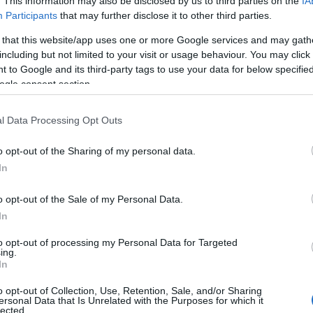
. This information may also be disclosed by us to third parties on the
IA
gh
t – mindkettő a top 40-ig jutott a Billboard listáján.
Participants
that may further disclose it to other third parties.
 that this website/app uses one or more Google services and may gath
készítette, akárcsak a két folytatást, a
Bat Out of Hell II: Back i
including but not limited to your visit or usage behaviour. You may click 
Meat Loaf legnagyobb slágere, az
I’d Do Anything for Love (But I
 to Google and its third-party tags to use your data for below specifi
ogle consent section.
íjat hozott Meat Loafnak.
l Data Processing Opt Outs
msiker hozta meg számára: az 1975-ben bemutatott
Rocky Horro
zerencsétlen kifutófiút alakította. A kultikussá vált filmben Susan
o opt-out of the Sharing of my personal data.
In
ábbi népszerű mozifilmekben is (
A menedzser,
1980;
Száguldás a 
o opt-out of the Sale of my Personal Data.
99).
In
-Alliance via AFP/Sven Simon
to opt-out of processing my Personal Data for Targeted
ing.
In
o opt-out of Collection, Use, Retention, Sale, and/or Sharing
ersonal Data that Is Unrelated with the Purposes for which it
lected.