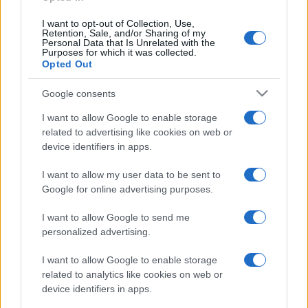
demokratikus értékrend védelmében, ezért a civil
I want to opt-out of Collection, Use,
Retention, Sale, and/or Sharing of my
társadalom egyfajta erkölcsi iránytűként tekintett rá. Mihai
Personal Data that Is Unrelated with the
Purposes for which it was collected.
Sora 2017 elején, már százévesen személyesen is részt
Opted Out
vett a büntető törvénykönyv korrupcióellenes szigorának
Google consents
enyhítése ellen, az igazságszolgáltatás függetlensége
védelmében szervezett százezres tömegtüntetéseken.
I want to allow Google to enable storage
Előrehaladott kora dacára a közösségi médiában is roppant
related to advertising like cookies on web or
device identifiers in apps.
aktív volt, népszerűségét jelzi, hogy közel 300 ezer
követője közül születésnapja reggelén tizenötezren
I want to allow my user data to be sent to
Google for online advertising purposes.
kívántak neki boldog születésnapot
.
I want to allow Google to send me
A filozófus többször is állást foglalt az
personalized advertising.
önálló romániai magyar egyetem
létrehozása mellett.
I want to allow Google to enable storage
related to analytics like cookies on web or
device identifiers in apps.
A Bálványosi Nyári Szabadegyetemen és Diáktáborban