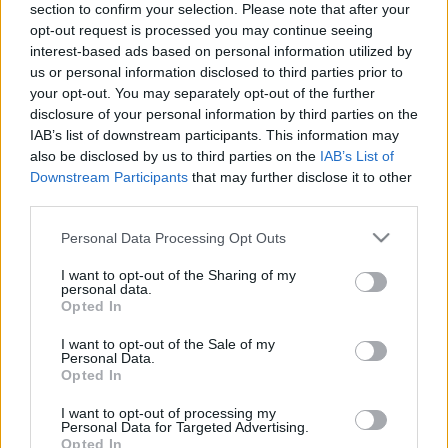
section to confirm your selection. Please note that after your
400 művét jelentette meg több mint 24 millió példányban.
opt-out request is processed you may continue seeing
interest-based ads based on personal information utilized by
us or personal information disclosed to third parties prior to
A Ceaușescu-diktatúra 1989-es megdöntése után, 73
your opt-out. You may separately opt-out of the further
évesen vállalta el az oktatásügyi tárca vezetését a Petre
disclosure of your personal information by third parties on the
IAB’s list of downstream participants. This information may
Roman által vezetett első, ideiglenes kormányban. A
also be disclosed by us to third parties on the
IAB’s List of
tisztséget fél évig töltötte be, posztjáról azonban
Downstream Participants
that may further disclose it to other
eltávolították (visszaemlékezései szerint tiltakozásképpen
third parties.
maga mondott le), miután nyíltan kifejezte szimpátiáját a
Please note that this website/app uses one or more Google
Personal Data Processing Opt Outs
kommunista visszarendeződés ellen szerveződő
services and may gather and store information including but
not limited to your visit or usage behaviour. You may click to
I want to opt-out of the Sharing of my
diákmozgalmakkal. A '90-es évek elején egyik alapítója volt
personal data.
grant or deny consent to Google and its third-party tags to
a Társadalmi Párbeszéd Csoportnak (GDS), majd rövid ideig
Opted In
use your data for below specified purposes in below Google
alelnöki tisztséget töltött be a Polgári Szövetség Pártjában
consent section.
I want to opt-out of the Sale of my
Personal Data.
(PAC).
Opted In
I want to opt-out of processing my
A rendszerváltás óta eltelt három évtizedben számos
Personal Data for Targeted Advertising.
alkalommal emelt szót a jogállamiság, a szólásszabadság, a
Opted In