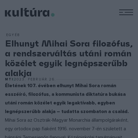
M
EGYÉB
Elhunyt Mihai Sora filozófus,
a rendszerváltás utáni román
közélet egyik legnépszerűbb
alakja
MTI
2023. FEBRUÁR 26.
Életének 107. évében elhunyt Mihai Sora román
esszéíró, filozófus, a kommunista diktatúra bukása
utáni román közélet egyik legaktívabb, egyben
legnépszerűbb alakja – tudatta szombaton a család.
Mihai Sora az Osztrák-Magyar Monarchia állampolgáraként,
egy ortodox pap fiaként 1916. november 7-én született a
bánsági Temesjenőn (Ianova). Középiskolai tanulmányait