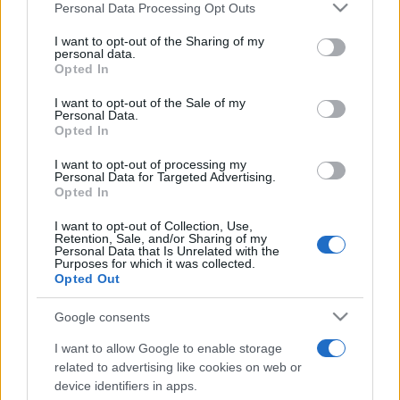
Please note that this website/app uses one or more Google
Personal Data Processing Opt Outs
MATE Rippl-Rónai Művészeti Intézet látványtervező szakos
services and may gather and store information including but
not limited to your visit or usage behaviour. You may click to
I want to opt-out of the Sharing of my
hallgatóinak munkáit is bemutatja egy gazdag kiállítás során.
personal data.
grant or deny consent to Google and its third-party tags to
A rendezvény zárónapján szakmai fórumokra kerül majd sor.
Opted In
use your data for below specified purposes in below Google
consent section.
I want to opt-out of the Sale of my
Personal Data.
A szervezők a Budapest Bábszínház
Anima
című
Opted In
produkcióját választották nyitó előadásnak. A
I want to opt-out of processing my
Színművészeti Egyetem végzős bábszínész hallgatóinak
Personal Data for Targeted Advertising.
Opted In
etűdökből álló előadása a báb és mozgatója viszonyának
mélységeit vizsgálja sok humorral és lírai pillanatokkal.
I want to opt-out of Collection, Use,
Retention, Sale, and/or Sharing of my
Personal Data that Is Unrelated with the
Purposes for which it was collected.
A szervezők a szakmai program több előadását is
Opted Out
elérhetővé tették. Ezenfelül, a korábbi hagyományt
Google consents
folytatva, június 11-én és 12-én reggeltől estig előadások és
szabadtéri játékok várják a családokat a város főterén.
I want to allow Google to enable storage
related to advertising like cookies on web or
device identifiers in apps.
A részletes programról a
Ciróka Bábszínház honlapján
és