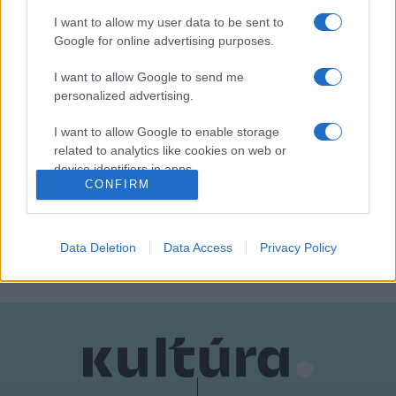
közösségimédia-felületein lehet tájékozódni.
I want to allow my user data to be sent to
Google for online advertising purposes.
I want to allow Google to send me
personalized advertising.
I want to allow Google to enable storage
related to analytics like cookies on web or
device identifiers in apps.
BÁBSZÍNHÁZ
KECSKEMÉT
PROGRAM
CONFIRM
I want to allow Google to enable storage
related to functionality of the website or app.
MEGOSZTÁS
Data Deletion
Data Access
Privacy Policy
I want to allow Google to enable storage
related to personalization.
I want to allow Google to enable storage
related to security, including authentication
functionality and fraud prevention, and other
user protection.