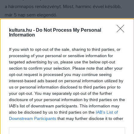
a háromnapos rendezvényt. Most, harminc évvel később,
már 5 nap sem elegendő.
kultura.hu -
Do Not Process My Personal
A program fontos eleme a mindennapos szakmai fórum,
Information
amely a látott előadások megvitatását biztosítja.
If you wish to opt-out of the sale, sharing to third parties, or
processing of your personal or sensitive information for
Négy évet vártak, hogy újra együtt lehessenek a
targeted advertising by us, please use the below opt-out
szakmabeliek, kollégák, barátok. A rendezvény eredeti
section to confirm your selection. Please note that after your
időpontja ugyanis 2000 novemberére volt kitűzve, majd
opt-out request is processed you may continue seeing
interest-based ads based on personal information utilized by
2021 júniusára. – Csodaként éljük meg, hogy többszöri
us or personal information disclosed to third parties prior to
nekifutást követően most valóban kezdetét veszi az
your opt-out. You may separately opt-out of the further
esemény – köszöntötte a megnyitón a hazai és határon túli
disclosure of your personal information by third parties on the
IAB’s list of downstream participants. This information may
magyar bábszínházak képviselőit Kiszely Ágnes, a Ciróka
also be disclosed by us to third parties on the
IAB’s List of
Bábszínház igazgatója.
Downstream Participants
that may further disclose it to other
third parties.
Az idei találkozó a Magyar Képzőművészeti Egyetem és a