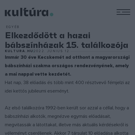
M
EGYÉB
Elkezdődött a hazai
bábszínházak 15. találkozója
KULTURA.HU
2022. JÚNIUS 12.
Immár 30 éve Kecskemét ad otthont a magyarországi
bábszínházi szakma országos rendezvényének, amely
a mai nappal vette kezdetét.
Hat nap, 38 előadás és több mint 400 résztvevő fémjelzi az
idei kettős jubileumi eseményt.
Az első találkozóra 1992-ben került sor azzal a céllal, hogy a
bábszínházi alkotók, megnézve egymás előadásait,
megvitassák a látottakat, illetve más aktuális kérdésekről is
véleményt cseréljenek. Akkor 7 társulat 10 előadása alkotta