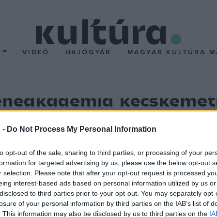
T
VIDEÓ
HAJÓGYÁR
MAGYAR KULTÚRA M
eneakadémia kecskemét
 felújítása
 -
Do Not Process My Personal Information
valósuló beruházást a kormány a minapi döntésével jóvá
to opt-out of the sale, sharing to third parties, or processing of your per
át a Liszt Ferenc Zeneművészeti Egyetem az előkészítési szakasz
formation for targeted advertising by us, please use the below opt-out s
tása, korszerűsítése és akadálymentesítése történik meg, a műem
r selection. Please note that after your opt-out request is processed y
ult a munkaterület átadásával.
eing interest-based ads based on personal information utilized by us or
disclosed to third parties prior to your opt-out. You may separately opt-
losure of your personal information by third parties on the IAB’s list of
bi linken
rendszeresen közöl majd információkat.
. This information may also be disclosed by us to third parties on the
IA