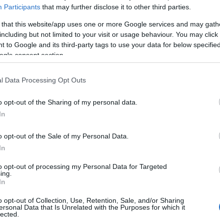
Participants
that may further disclose it to other third parties.
z új épületszárny és a Kodály-kert építésének előkészítése is. A
 that this website/app uses one or more Google services and may gath
iumi helyiségeket, 350 fő befogadására alkalmas hangversenyterme
including but not limited to your visit or usage behaviour. You may click 
 to Google and its third-party tags to use your data for below specifi
Kada Elek Technikum majdani kiköltözése a korábbi Rudolf-laktan
ogle consent section.
ekinthetik meg.
l Data Processing Opt Outs
o opt-out of the Sharing of my personal data.
ént Kecskeméten működő Kodály Intézet fejlesztése a Modern v
In
n szellemi hagyatékát őrző és ápoló, nemzetközi elismertségű okta
 és szellemi tudás közkinccsé tétele, egy regionális szinten hiá
o opt-out of the Sale of my Personal Data.
lturális és turisztikai értékeinek gyarapítása. A beruházás a váro
In
ek és nemzetközi kapcsolatainak erősítésére.
to opt-out of processing my Personal Data for Targeted
ing.
In
o opt-out of Collection, Use, Retention, Sale, and/or Sharing
ersonal Data that Is Unrelated with the Purposes for which it
lected.