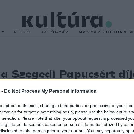
T
VIDEÓ
HAJÓGYÁR
MAGYAR KULTÚRA M
 a Szegedi Papucsért díj
nepélyes keretek között adta át Szögi Csaba elnök, a Sze
 -
Do Not Process My Personal Information
pművészet Mesterének, aki elsőként kapta meg a díjat.
 Szőregen, az 1970-es évektől foglalkozik régi hímzések gyűjtésé
to opt-out of the sale, sharing to third parties, or processing of your per
formation for targeted advertising by us, please use the below opt-out s
r selection. Please note that after your opt-out request is processed y
ával, hímzést a kisiskolában is tanítottak neki más kézműves t
eing interest-based ads based on personal information utilized by us or
i képesítést szerzett. Alapító tagja az 1982-ben alakult Szegedi
disclosed to third parties prior to your opt-out. You may separately opt-