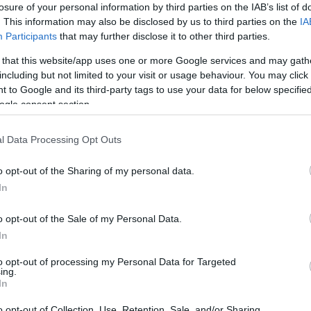
losure of your personal information by third parties on the IAB’s list of
gyetemistáknak szóló kézműves tanfolyam megszervezésében.
. This information may also be disclosed by us to third parties on the
IA
Participants
that may further disclose it to other third parties.
ában több szakági tanfolyam oktatója volt. Sérült emberek tanítá
 that this website/app uses one or more Google services and may gath
lmából A kreativitás gyógyító hatásának oktatója elismerésben rés
including but not limited to your visit or usage behaviour. You may click 
 to Google and its third-party tags to use your data for below specifi
ogle consent section.
lyázaton vesz részt aktívan és eredményesen a mai napig. Külföldi
aország, Lengyelország és Németország vásáraiba, kiállításaira.
l Data Processing Opt Outs
parművész címet, a Király Zsiga-díjat, számos kézműves szakmai
o opt-out of the Sharing of my personal data.
estere díjban részesült.
In
o opt-out of the Sale of my Personal Data.
ternek hímzett sokáig. A szegedi papucs hímzésének technikájá
In
a Hagyományok Háza közös tanfolyamain adta tovább. 2023 őszén 
ezi, a háttérből segíti őket.
to opt-out of processing my Personal Data for Targeted
ing.
In
és Szögi Csaba. Fotó: Hont Angéla
o opt-out of Collection, Use, Retention, Sale, and/or Sharing