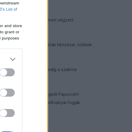
 downstream
B’s List of
sával is foglakozik, e téren végzett
er and store
zesült.
to grant or
ed purposes
 kiállításokra is eljutottak hímzései, többek
 elismerést, 2019-ben pedig a szakma
t, motívumkincsét a Szegedi Papucsért
a tanfolyamot már a tanítványai fogják