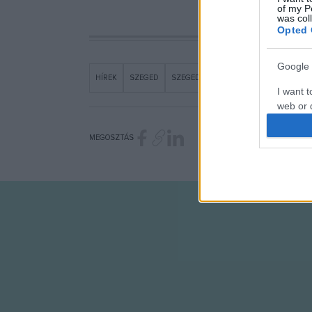
of my P
was col
Opted 
Google 
HÍREK
SZEGED
SZEGEDI PAPUCS
I want t
web or d
I want t
MEGOSZTÁS
purpose
I want 
I want t
web or d
I want t
or app.
I want t