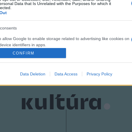
ersonal Data that Is Unrelated with the Purposes for which it
lected.
Out
consents
o allow Google to enable storage related to advertising like cookies on
evice identifiers in apps.
CONFIRM
o allow my user data to be sent to Google for online advertising
s.
Data Deletion
Data Access
Privacy Policy
to allow Google to send me personalized advertising.
o allow Google to enable storage related to analytics like cookies on
evice identifiers in apps.
o allow Google to enable storage related to functionality of the website
o allow Google to enable storage related to personalization.