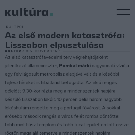
M
KULTPOL
Az első modern katasztrófa:
Lisszabon elpusztulása
ARCHÍV
2005. NOVEMBER 1.
Az első katasztrófavédelmi terv végrehajtójaként
jelentkező államminiszter,
Pombal márki
nagyvonalú víziója
egy felvilágosult metropolisz alapjává vált és a későbbi
fejlesztéseket is hibátlanul befogadta. Az első rengés
délelőtt 9.30-kor rázta meg a mindenszentek napjára
készülő Lisszabon lakóit. 10 percen belül három nagyobb
lökéshullám rengette meg a portugál fővárost. A sokkal
erősebb második rengés a város felét romba döntötte:
több mint húsz templom és több tucat épület omlott össze,
rögtön maga alá temetve a mindenszentek napjára