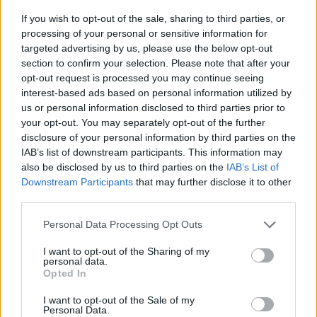
anyagokat pedig lefoglalta. Áruval megrakott hajó nem
If you wish to opt-out of the sale, sharing to third parties, or
processing of your personal or sensitive information for
hagyhatta el a kikötőt.
targeted advertising by us, please use the below opt-out
section to confirm your selection. Please note that after your
* A hajlék nélkül maradt lakosságot sátrakba költöztették. A
opt-out request is processed you may continue seeing
interest-based ads based on personal information utilized by
háztulajdonosoknak megtiltotta bérlőik kilakoltatását, így
us or personal information disclosed to third parties prior to
bárki hazatérhetett.
your opt-out. You may separately opt-out of the further
disclosure of your personal information by third parties on the
IAB’s list of downstream participants. This information may
* A papok számára megtiltotta, hogy szentbeszédekben
also be disclosed by us to third parties on the
IAB’s List of
szónokoljanak a világvége közeledtéről.
Downstream Participants
that may further disclose it to other
third parties.
Pombal politikai motívuma az volt, hogy a várostervezés és
Please note that this website/app uses one or more Google
Personal Data Processing Opt Outs
fejlesztési munkálatok eredményeképpen Lisszabon a
services and may gather and store information including but
not limited to your visit or usage behaviour. You may click to
I want to opt-out of the Sharing of my
királyi városból a középosztályi kereskedővárosává váljék. A
personal data.
grant or deny consent to Google and its third-party tags to
palota nem is épült újjá, viszont egy teljesen új kereskedelmi
Opted In
use your data for below specified purposes in below Google
negyedet alakítottak ki a városban. A tengerparti palota
consent section.
I want to opt-out of the Sale of my
Personal Data.
előtti tér kereskedelemi funkciót kapott és piactérként