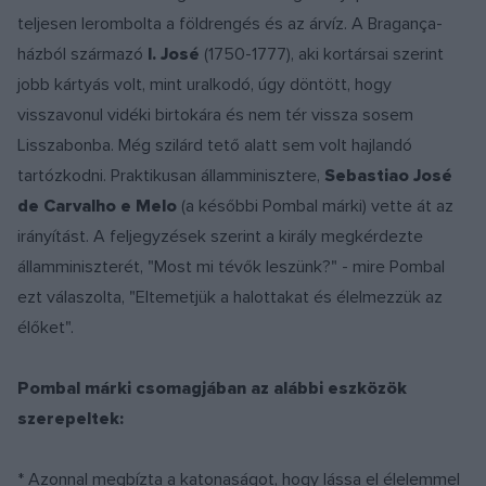
teljesen lerombolta a földrengés és az árvíz. A Bragança-
házból származó
I. José
(1750-1777), aki kortársai szerint
jobb kártyás volt, mint uralkodó, úgy döntött, hogy
visszavonul vidéki birtokára és nem tér vissza sosem
Lisszabonba. Még szilárd tető alatt sem volt hajlandó
tartózkodni. Praktikusan államminisztere,
Sebastiao José
de Carvalho e Melo
(a későbbi Pombal márki) vette át az
irányítást. A feljegyzések szerint a király megkérdezte
államminiszterét, "Most mi tévők leszünk?" - mire Pombal
ezt válaszolta, "Eltemetjük a halottakat és élelmezzük az
élőket".
Pombal márki csomagjában az alábbi eszközök
szerepeltek:
* Azonnal megbízta a katonaságot, hogy lássa el élelemmel