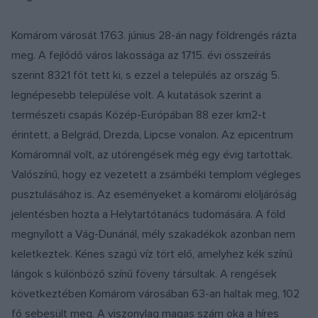
Komárom városát 1763. június 28-án nagy földrengés rázta
meg. A fejlődő város lakossága az 1715. évi összeírás
szerint 8321 főt tett ki, s ezzel a település az ország 5.
legnépesebb települése volt. A kutatások szerint a
természeti csapás Közép-Európában 88 ezer km2-t
érintett, a Belgrád, Drezda, Lipcse vonalon. Az epicentrum
Komáromnál volt, az utórengések még egy évig tartottak.
Valószínű, hogy ez vezetett a zsámbéki templom végleges
pusztulásához is. Az eseményeket a komáromi elöljáróság
jelentésben hozta a Helytartótanács tudomására. A föld
megnyílott a Vág-Dunánál, mély szakadékok azonban nem
keletkeztek. Kénes szagú víz tört elő, amelyhez kék színű
lángok s különböző színű föveny társultak. A rengések
következtében Komárom városában 63-an haltak meg, 102
fő sebesült meg. A viszonylag magas szám oka a híres