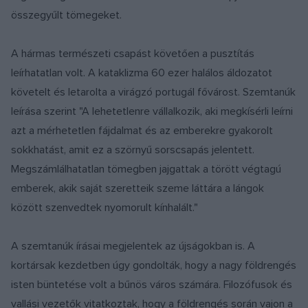
összegyűlt tömegeket.
A hármas természeti csapást követően a pusztítás
leírhatatlan volt. A kataklizma 60 ezer halálos áldozatot
követelt és letarolta a virágzó portugál fővárost. Szemtanúk
leírása szerint "A lehetetlenre vállalkozik, aki megkísérli leírni
azt a mérhetetlen fájdalmat és az emberekre gyakorolt
sokkhatást, amit ez a szörnyű sorscsapás jelentett.
Megszámlálhatatlan tömegben jajgattak a törött végtagú
emberek, akik saját szeretteik szeme láttára a lángok
között szenvedtek nyomorult kínhalált."
A szemtanúk írásai megjelentek az újságokban is. A
kortársak kezdetben úgy gondolták, hogy a nagy földrengés
isten büntetése volt a bűnös város számára. Filozófusok és
vallási vezetők vitatkoztak, hogy a földrengés során vajon a