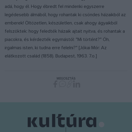
adá, hogy él. Hogy ébredt fel mindenki egyszerre
legédesebb álmából, hogy rohantak ki csöndes házaikból az
emberek! Öltözetlen, készületlen, csak ahogy ágyaikból
felszöktek: hogy feledték házaik ajtait nyitva, és rohantak a
piacokra, és kérdezték egymástól: "Mi történt?" Óh,
irgalmas isten, ki tudna erre felelni?" [Jókai Mór: Az
elátkozott család (1858). Budapest, 1963. 7.o.]
MEGOSZTÁS