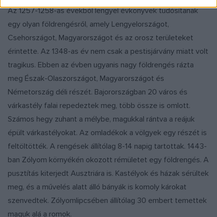
Az 1257-1258-as évekből lengyel évkönyvek tudósítanak
egy olyan földrengésről, amely Lengyelországot,
Csehországot, Magyarországot és az orosz területeket
érintette. Az 1348-as év nem csak a pestisjárvány miatt volt
tragikus. Ebben az évben ugyanis nagy földrengés rázta
meg Észak-Olaszországot, Magyarországot és
Németország déli részét. Bajorországban 20 város és
várkastély falai repedeztek meg, több össze is omlott.
Számos hegy zuhant a mélybe, magukkal rántva a reájuk
épült várkastélyokat. Az omladékok a völgyek egy részét is
feltöltötték. A rengések állítólag 8-14 napig tartottak. 1443-
ban Zólyom környékén okozott rémületet egy földrengés. A
pusztítás kiterjedt Ausztriára is. Kastélyok és házak sérültek
meg, és a művelés alatt álló bányák is komoly károkat
szenvedtek. Zólyomlipcsében állítólag 30 embert temettek
maguk alá a romok.