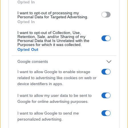
Opted In
működött tovább. Vagyis a lisszaboni földrengésbe
I want to opt-out of processing my
nemcsak hogy beleremegett a monarchia intézménye, de az
Personal Data for Targeted Advertising.
Opted In
újjáépítésben majdnem el is tűnt.
I want to opt-out of Collection, Use,
Retention, Sale, and/or Sharing of my
Pombal egyik legnagyobb dobása az volt, hogy az új házak
Personal Data that Is Unrelated with the
Purposes for which it was collected.
falát földrengés biztosra terveztette. A romhalmokat sem
Opted Out
hordták el, hanem a vizenyős talajnak elegendő alapozást
Google consents
hagyva ráépítkeztek.
I want to allow Google to enable storage
related to advertising like cookies on web or
Az eredmény lenyűgöző lett: aki ma ránéz a lisszaboni Baixa
device identifiers in apps.
negyed térképére, majd házaira, maga is meggyőződhet
arról, hogy de Maia építész tervei hogyan keltek életre és
I want to allow my user data to be sent to
Google for online advertising purposes.
változtatták a középkori hamuval belepett várost egy
felvilágosult metropolisz víziójává. A Pombal idejében
I want to allow Google to send me
kialakított utcák befogadták a villamos- és autóforgalmat is,
personalized advertising.
a tágas terek pedig ma sem vesztettek sokat az építész