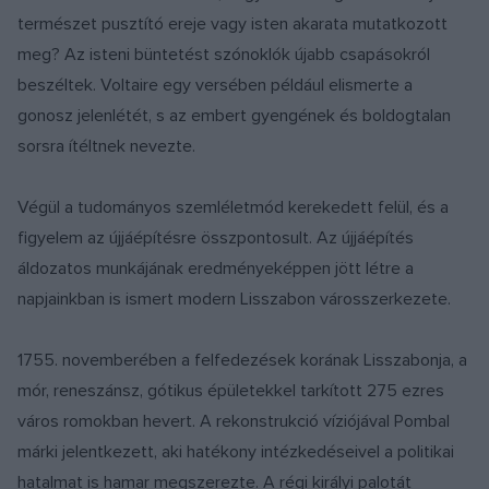
természet pusztító ereje vagy isten akarata mutatkozott
meg? Az isteni büntetést szónoklók újabb csapásokról
beszéltek. Voltaire egy versében például elismerte a
gonosz jelenlétét, s az embert gyengének és boldogtalan
sorsra ítéltnek nevezte.
Végül a tudományos szemléletmód kerekedett felül, és a
figyelem az újjáépítésre összpontosult. Az újjáépítés
áldozatos munkájának eredményeképpen jött létre a
napjainkban is ismert modern Lisszabon városszerkezete.
1755. novemberében a felfedezések korának Lisszabonja, a
mór, reneszánsz, gótikus épületekkel tarkított 275 ezres
város romokban hevert. A rekonstrukció víziójával Pombal
márki jelentkezett, aki hatékony intézkedéseivel a politikai
hatalmat is hamar megszerezte. A régi királyi palotát