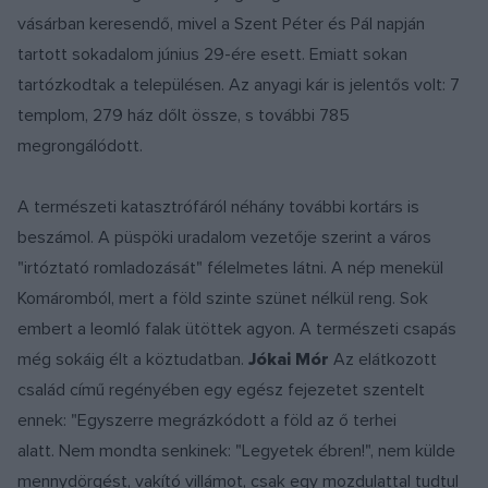
vásárban keresendő, mivel a Szent Péter és Pál napján
tartott sokadalom június 29-ére esett. Emiatt sokan
tartózkodtak a településen. Az anyagi kár is jelentős volt: 7
templom, 279 ház dőlt össze, s további 785
megrongálódott.
A természeti katasztrófáról néhány további kortárs is
beszámol. A püspöki uradalom vezetője szerint a város
"irtóztató romladozását" félelmetes látni. A nép menekül
Komáromból, mert a föld szinte szünet nélkül reng. Sok
embert a leomló falak ütöttek agyon. A természeti csapás
még sokáig élt a köztudatban.
Jókai Mór
Az elátkozott
család című regényében egy egész fejezetet szentelt
ennek: "Egyszerre megrázkódott a föld az ő terhei
alatt. Nem mondta senkinek: "Legyetek ébren!", nem külde
mennydörgést, vakító villámot, csak egy mozdulattal tudtul