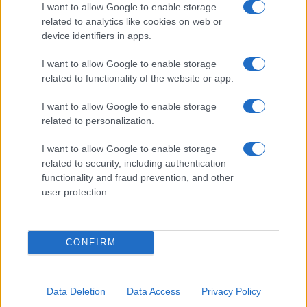
I want to allow Google to enable storage
által megálmodott térélményből.
related to analytics like cookies on web or
device identifiers in apps.
A középkori források keveset árulnak el a földrengésekről.
I want to allow Google to enable storage
A nyugati évkönyvek rövid, száraz stílusban számolnak be
related to functionality of the website or app.
egy-egy természeti csapásról. Konstanzi Bernold az 1092-
I want to allow Google to enable storage
es évhez például a következő eseményt
related to personalization.
fűzte: "Magyarországon ezekben az időkben, mint hallottuk,
sok csodálatos esemény történt. Ugyanis egy bizonyos
I want to allow Google to enable storage
related to security, including authentication
hegy a Dunába zuhant, ezáltal ez a folyó, saját medrét
functionality and fraud prevention, and other
változtatni kényszerülvén, a környező földeket széltében-
user protection.
hosszában elpusztította. [...] De itt még eddig nem hallott
földrengés is volt, úgyhogy az emberek nem tudták a heves
CONFIRM
lökést állva elviselni. Igen nagy, századok óta nem észlelt
dübörgés is rémítette itt az embereket, amely a föld felett
átment és ugyanazon úton a föld alá visszatérni érződött."
Data Deletion
Data Access
Privacy Policy