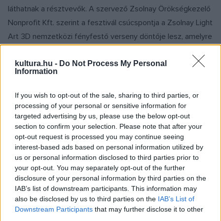
láthatnak a résztvevők. A szervező Zsolnay Örökségkezelő
Nonprofit Kft. szerint a fesztivál csúcspontja a Zsolnay Light
Art 3D nemzetközi fényfestő verseny döntője lesz, amelyre
érkeztek alkotók Mexikóból, Chiléből, Lengyelországból és
Franciaországból is. A művészek péntek és szombat este a
kultura.hu -
Do Not Process My Personal
Information
pécsi székesegyház épületét megfestve mutatják be
produkcióikat, amelyek különlegessége, hogy a bazilika
If you wish to opt-out of the sale, sharing to third parties, or
oldalhajója mellett annak tornyaira is vetítenek.
processing of your personal or sensitive information for
targeted advertising by us, please use the below opt-out
section to confirm your selection. Please note that after your
opt-out request is processed you may continue seeing
interest-based ads based on personal information utilized by
us or personal information disclosed to third parties prior to
A fényfesztivál úgynevezett cirkuszi helyszínén, a
your opt-out. You may separately opt-out of the further
Széchenyi téren péntek este a Theater Tol nevű, 18 fős
disclosure of your personal information by third parties on the
belga utcaszínházi-légtornász formáció előadását láthatják
IAB’s list of downstream participants. This information may
also be disclosed by us to third parties on the
IAB’s List of
az érdeklődők. A bemutatón egy 60 tonnás daru emeli
Downstream Participants
that may further disclose it to other
magasba a szereplőket. A közönség szórakoztatásáról –
third parties.