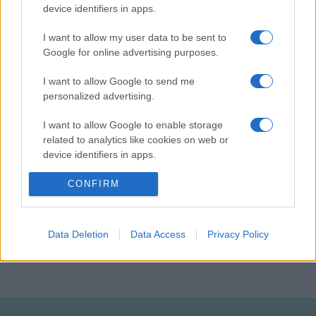
device identifiers in apps.
I want to allow my user data to be sent to
Google for online advertising purposes.
Forrás: MTI
I want to allow Google to send me
personalized advertising.
Fotók: zsolnayfenyfesztival.hu
I want to allow Google to enable storage
related to analytics like cookies on web or
device identifiers in apps.
I want to allow Google to enable storage
CONFIRM
related to functionality of the website or app.
HÍREK
ZSOLNAY FÉNYFESZTIVÁL
I want to allow Google to enable storage
Data Deletion
Data Access
Privacy Policy
MEGOSZTÁS
related to personalization.
I want to allow Google to enable storage
related to security, including authentication
functionality and fraud prevention, and other
user protection.