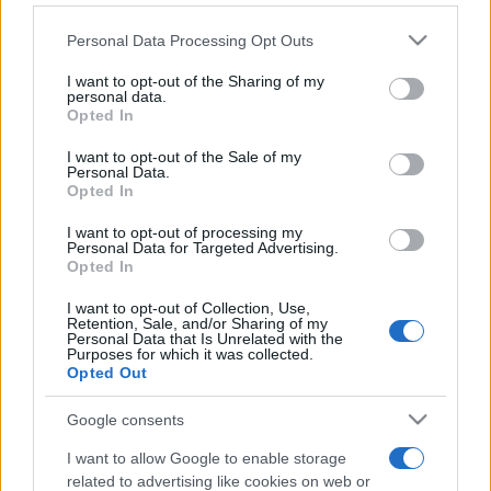
mások mellett – a máltai Tribali és az amerikai Brooklyn
Please note that this website/app uses one or more Google
Personal Data Processing Opt Outs
Gypsies koncertje gondoskodik.
services and may gather and store information including but
not limited to your visit or usage behaviour. You may click to
I want to opt-out of the Sharing of my
personal data.
grant or deny consent to Google and its third-party tags to
Opted In
use your data for below specified purposes in below Google
consent section.
I want to opt-out of the Sale of my
A Zsolnay Örökségkezelő Nonprofit Kft. arra is felhívta a
Personal Data.
Opted In
figyelmet, hogy a fesztivál két kiemelt fellépőjének
koncertje is ingyenesen látogatható: Natalie Imbruglia és
I want to opt-out of processing my
Personal Data for Targeted Advertising.
Buika előadását is belépődíj nélkül élvezhetik a
Opted In
fesztiválozók. Ugyanakkor az azoknak otthont adó Dóm tér
I want to opt-out of Collection, Use,
Retention, Sale, and/or Sharing of my
korlátozott befogadóképessége miatt érdemes regisztrálni
Personal Data that Is Unrelated with the
Purposes for which it was collected.
a két nagykoncertre, amit június 30-án éjfélig a
Opted Out
www.fenyfesztival.hu
oldalon lehet megtenni. A
koncerthelyszínek közelében Pécs kétezer éves
Google consents
történelmét megidéző nagyszabású felvonulás és
I want to allow Google to enable storage
divatshow is várja az érdeklődőket.
related to advertising like cookies on web or