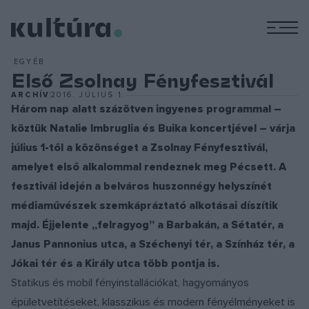
M
EGYÉB
Első Zsolnay Fényfesztivál
ARCHÍV
2016. JÚLIUS 1.
Három nap alatt százötven ingyenes programmal –
köztük Natalie Imbruglia és Buika koncertjével – várja
július 1-től a közönséget a Zsolnay Fényfesztivál,
amelyet első alkalommal rendeznek meg Pécsett. A
fesztivál idején a belváros huszonnégy helyszínét
médiaművészek szemkápráztató alkotásai díszítik
majd. Éjjelente „felragyog” a Barbakán, a Sétatér, a
Janus Pannonius utca, a Széchenyi tér, a Színház tér, a
Jókai tér és a Király utca több pontja is.
Statikus és mobil fényinstallációkat, hagyományos
épületvetítéseket, klasszikus és modern fényélményeket is