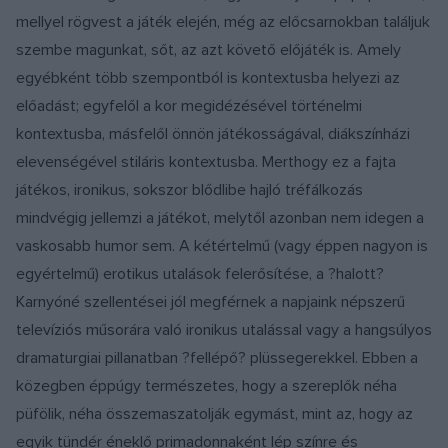
mellyel rögvest a játék elején, még az előcsarnokban találjuk
szembe magunkat, sőt, az azt követő előjáték is. Amely
egyébként több szempontból is kontextusba helyezi az
előadást; egyfelől a kor megidézésével történelmi
kontextusba, másfelől önnön játékosságával, diákszínházi
elevenségével stiláris kontextusba. Merthogy ez a fajta
játékos, ironikus, sokszor blődlibe hajló tréfálkozás
mindvégig jellemzi a játékot, melytől azonban nem idegen a
vaskosabb humor sem. A kétértelmű (vagy éppen nagyon is
egyértelmű) erotikus utalások felerősítése, a ?halott?
Karnyóné szellentései jól megférnek a napjaink népszerű
televíziós műsorára való ironikus utalással vagy a hangsúlyos
dramaturgiai pillanatban ?fellépő? plüssegerekkel. Ebben a
közegben éppúgy természetes, hogy a szereplők néha
püfölik, néha összemaszatolják egymást, mint az, hogy az
egyik tündér éneklő primadonnaként lép színre és