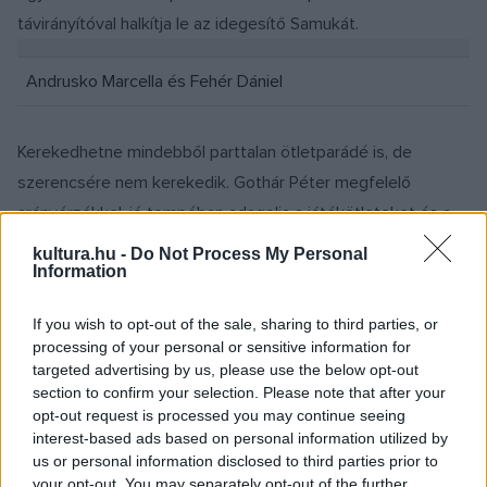
távirányítóval halkítja le az idegesítő Samukát.
Andrusko Marcella és Fehér Dániel
Kerekedhetne mindebből parttalan ötletparádé is, de
szerencsére nem kerekedik. Gothár Péter megfelelő
arányérzékkel, jó tempóban adagolja a játékötleteket és a
poénokat. S szép fokozatosan komorítja az előadást, a
kultura.hu -
Do Not Process My Personal
Information
bolondozás mögül mind érzékletesebben híva elő az emberi
drámát is. A Karnyóné szereplői nem szörnyetegek; saját
If you wish to opt-out of the sale, sharing to third parties, or
torz érzéseik, vágyaik, mohóságuk kiszolgáltatottjai. Maga
processing of your personal or sensitive information for
Karnyóné is, akinek kapuzárási pánik előtti/utáni
targeted advertising by us, please use the below opt-out
section to confirm your selection. Please note that after your
csillapíthatatlan szexuális étvágya komikus ugyan, ám
opt-out request is processed you may continue seeing
magára hagyatottsága, kiszolgáltatottsága már nem az. De
interest-based ads based on personal information utilized by
magukra maradnak a többiek is, a boldogság esélyéhez
us or personal information disclosed to third parties prior to
your opt-out. You may separately opt-out of the further