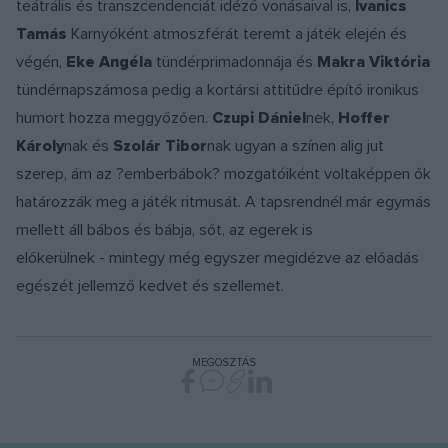
teátrális és transzcendenciát idéző vonásaival is,
Ivanics
Tamás
Karnyóként atmoszférát teremt a játék elején és
végén,
Eke Angéla
tündérprimadonnája és
Makra Viktória
tündérnapszámosa pedig a kortársi attitűdre építő ironikus
humort hozza meggyőzően.
Czupi Dániel
nek,
Hoffer
Károly
nak és
Szolár Tibor
nak ugyan a színen alig jut
szerep, ám az ?emberbábok? mozgatóiként voltaképpen ők
határozzák meg a játék ritmusát. A tapsrendnél már egymás
mellett áll bábos és bábja, sőt, az egerek is
előkerülnek - mintegy még egyszer megidézve az előadás
egészét jellemző kedvet és szellemet.
MEGOSZTÁS