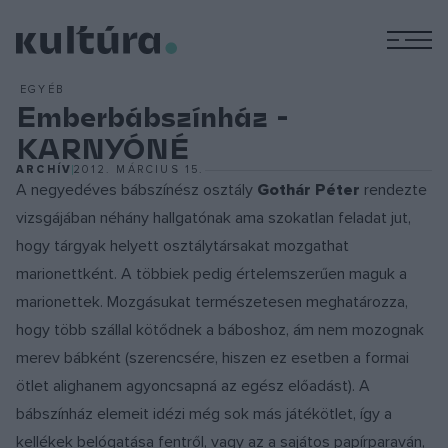
M
EGYÉB
Emberbábszínház -
KARNYÓNÉ
ARCHÍV
2012. MÁRCIUS 15.
A negyedéves bábszínész osztály
Gothár Péter
rendezte
vizsgájában néhány hallgatónak ama szokatlan feladat jut,
hogy tárgyak helyett osztálytársakat mozgathat
marionettként. A többiek pedig értelemszerűen maguk a
marionettek. Mozgásukat természetesen meghatározza,
hogy több szállal kötődnek a báboshoz, ám nem mozognak
merev bábként (szerencsére, hiszen ez esetben a formai
ötlet alighanem agyoncsapná az egész előadást). A
bábszínház elemeit idézi még sok más játékötlet, így a
kellékek belógatása fentről, vagy az a sajátos papírparaván,