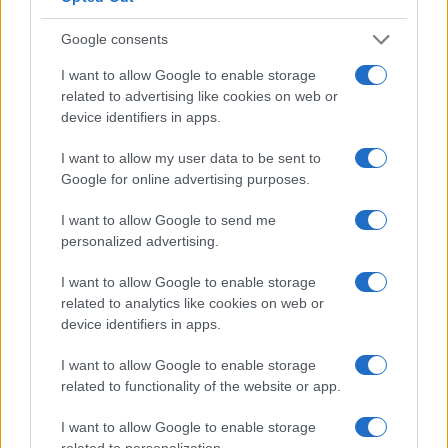
van valami kísérteties.
Google consents
I want to allow Google to enable storage
Bohoczki Sára és Fritz Attila
related to advertising like cookies on web or
device identifiers in apps.
Ez a stílus a színészektől koncentrációt, remekül
I want to allow my user data to be sent to
összehangolt csapatmunkát igényel, a főbb szereplőknek
Google for online advertising purposes.
pedig természetesen számos szín, árnyalat felmutatására
I want to allow Google to send me
van lehetőségük.
Bohoczki Sára
Karnyónéja talán a
personalized advertising.
legkevésbé elrajzolt figura; még legabszurdabb vágyain,
I want to allow Google to enable storage
felkínálkozásain, hisztijein is átsejlik a magányos,
related to analytics like cookies on web or
szeretethiányos asszony alakja. Viselkedése komikus,
device identifiers in apps.
helyzete csaknem tragikus; e kettősséget a színésznő
I want to allow Google to enable storage
játéka meggyőzően mutatja. Mint ahogy Samu együgyűsége
related to functionality of the website or app.
sem pusztán a humor forrása; a játék előrehaladtával
Mórocz Adrienn
tekintetéből, gesztusaiból is mind jobban
I want to allow Google to enable storage
related to personalization.