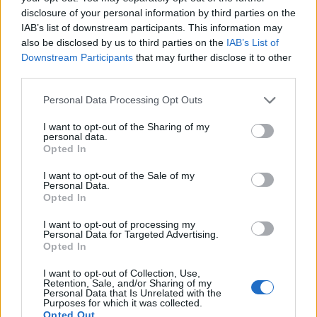
valóban a jó tündér érintése szükségeltetne, csakhogy a
disclosure of your personal information by third parties on the
valóságban jó tündérek ugyebár ritkán érkeznek? Az
IAB’s list of downstream participants. This information may
előadás megidézi a transzcendenciát, de egyúttal földre is
also be disclosed by us to third parties on the
IAB’s List of
Downstream Participants
that may further disclose it to other
szállítja azt. Már Kuruzs sem ebből a világból érkezik - ő az
third parties.
első szereplő, aki nem marionett -, s mintegy előkészíti a
Please note that this website/app uses one or more Google
terepet a tündérek megjelenésének. Az előadás azt is
Personal Data Processing Opt Outs
services and may gather and store information including but
megengedi, hogy erre akár értelmezést építhessünk
not limited to your visit or usage behaviour. You may click to
I want to opt-out of the Sharing of my
personal data.
(transzcendens pólusokról, angyalokról, ördögökről, sőt, akár
grant or deny consent to Google and its third-party tags to
Opted In
use your data for below specified purposes in below Google
emberekkel játszó túlvilági hatalomról beszélve), de azt is,
consent section.
I want to opt-out of the Sale of my
hogy mindezt ne vegyük túl komolyan, inkább csak a játék
Personal Data.
részének tekintsük. Hasonló a helyzet az előadás vége felé
Opted In
ismét megidézett előjátékkal - melynek szereplői ezúttal
I want to opt-out of processing my
Personal Data for Targeted Advertising.
sajátosan értelmezett némajátékot adnak elő - és az általa
Opted In
megteremtett történelmi kontextussal. Ez előkészíti Karnyó
I want to opt-out of Collection, Use,
visszatérését is, akinek alakja nem kevésbé vicces ugyan,
Retention, Sale, and/or Sharing of my
Personal Data that Is Unrelated with the
mint a többieké, de ijesztő vékonyságában, hiányzó karjában
Purposes for which it was collected.
Opted Out