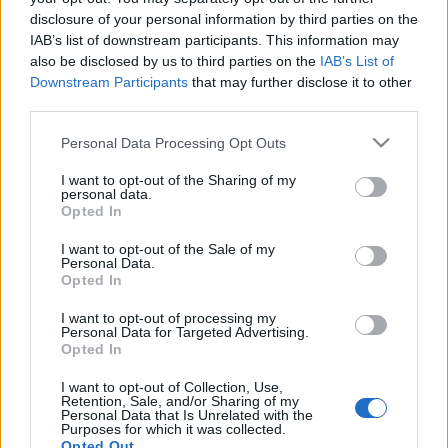
disclosure of your personal information by third parties on the
igazsághoz hozzátartozik, hogy a káptalan eljárása jogos
IAB’s list of downstream participants. This information may
volt, mivel a székhelyétől nem igazoltan távol tartózkodó
also be disclosed by us to third parties on the
IAB’s List of
kanonokot meg lehetett fosztani jövedelmeitől.
Downstream Participants
that may further disclose it to other
third parties.
Please note that this website/app uses one or more Google
Personal Data Processing Opt Outs
services and may gather and store information including but
not limited to your visit or usage behaviour. You may click to
I want to opt-out of the Sharing of my
personal data.
grant or deny consent to Google and its third-party tags to
HÍREK
Opted In
use your data for below specified purposes in below Google
consent section.
I want to opt-out of the Sale of my
MEGOSZTÁS
Personal Data.
Opted In
I want to opt-out of processing my
Personal Data for Targeted Advertising.
Opted In
I want to opt-out of Collection, Use,
Retention, Sale, and/or Sharing of my
Personal Data that Is Unrelated with the
Purposes for which it was collected.
Opted Out