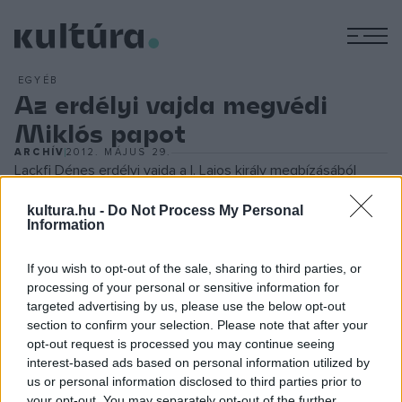
M
EGYÉB
Az erdélyi vajda megvédi
Miklós papot
ARCHÍV
2012. MÁJUS 29.
Lackfi Dénes erdélyi vajda a I. Lajos király megbízásából
védelmébe vette Keresztényfalvi Miklóst, akinek
kultura.hu -
Do Not Process My Personal
jövedelmeit a gyulafehérvári káptalan tagjai visszatartották,
Information
mialatt a király kíséretében különleges szolgálatot
If you wish to opt-out of the sale, sharing to third parties, or
teljesített. Miklós pap 1351-től volt brassói plébános, és a
processing of your personal or sensitive information for
közvetlenül az esztergomi érseknek alárendelt brassói
targeted advertising by us, please use the below opt-out
kerület papjainak az elöljárója. Az őt ért méltánytalanság
section to confirm your selection. Please note that after your
opt-out request is processed you may continue seeing
miatt a királyhoz fordult, aki Lackfi Dénesre bízta az ügy
interest-based ads based on personal information utilized by
elintézését. A vajda figyelmeztette a gyulafehérváriakat,
us or personal information disclosed to third parties prior to
hogy haladéktalanul kárpótolják az egyházi férfiút. Az
your opt-out. You may separately opt-out of the further