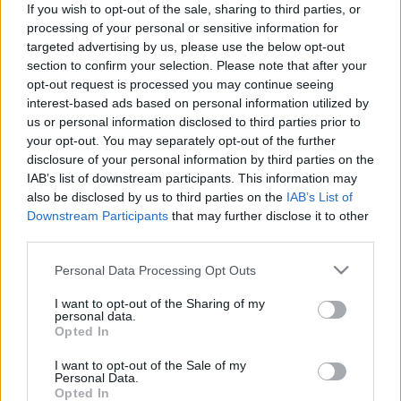
volna, hanem azt vizsgálja, miként alakult és változott a
If you wish to opt-out of the sale, sharing to third parties, or
processing of your personal or sensitive information for
„manga” fogalma az elmúlt évszázadok során. A tárlathoz
targeted advertising by us, please use the below opt-out
számos, különböző korosztályok számára készült
section to confirm your selection. Please note that after your
kísérőprogram is kapcsolódik: kurátori tárlatvezetések és
opt-out request is processed you may continue seeing
interest-based ads based on personal information utilized by
múzeumpedagógiai foglalkozások segítik a látogatókat a
us or personal information disclosed to third parties prior to
kiállítás mélyebb megértésében és személyesebb
your opt-out. You may separately opt-out of the further
átélésében.
disclosure of your personal information by third parties on the
IAB’s list of downstream participants. This information may
also be disclosed by us to third parties on the
IAB’s List of
Downstream Participants
that may further disclose it to other
third parties.
Please note that this website/app uses one or more Google
Personal Data Processing Opt Outs
services and may gather and store information including but
not limited to your visit or usage behaviour. You may click to
I want to opt-out of the Sharing of my
personal data.
grant or deny consent to Google and its third-party tags to
Opted In
use your data for below specified purposes in below Google
consent section.
I want to opt-out of the Sale of my
Personal Data.
Opted In