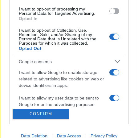
KÉPREGÉNY
KIÁLLÍTÁS
MANGA
MÚZEUMPEDAGÓGIA
I want to opt-out of processing my
Personal Data for Targeted Advertising.
NÉPRAJZI MÚZEUM
TÁRLATVEZETÉS
Opted In
KÖVETKEZŐ ESEMÉNY
I want to opt-out of Collection, Use,
Retention, Sale, and/or Sharing of my
Personal Data that Is Unrelated with the
Purposes for which it was collected.
Opted Out
BESZÉLGETÉS
ELEKTRONIKUS ZENE
HOTS
INTERAKTÍV
PETŐFI KULTURÁLIS ÜGYNÖKSÉG
PKÜ
TURBINA
Google consents
WORKSHOP
ZENEIPAR
Utazás az elektronikus zene
I want to allow Google to enable storage
világába
related to advertising like cookies on web or
device identifiers in apps.
IDŐPONT:
2026. ÁPR. 14. 14:30–19:00
HELYSZÍN:
BUDAPEST, VAJDAHUNYAD UTCA 4.
I want to allow my user data to be sent to
Google for online advertising purposes.
CONFIRM
I want to allow Google to send me
personalized advertising.
Data Deletion
Data Access
Privacy Policy
I want to allow Google to enable storage