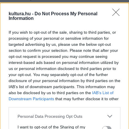
kultura.hu -
Do Not Process My Personal
Information
PROGRAM
Utazás az elektronikus zene világába
If you wish to opt-out of the sale, sharing to third parties, or
processing of your personal or sensitive information for
KÉPRIPORT
targeted advertising by us, please use the below opt-out
KÉPZŐ
section to confirm your selection. Please note that after your
A Fénydómban a szürke valóság
opt-out request is processed you may continue seeing
ideiglenes, színes fényruhát kapott, de az
interest-based ads based on personal information utilized by
is szakadozott
us or personal information disclosed to third parties prior to
your opt-out. You may separately opt-out of the further
Bő két hétre a nagyközönség előtt is megnyílnak a
disclosure of your personal information by third parties on the
viszontagságos sorsú Biodóm kapui, amelyben természeti
IAB’s list of downstream participants. This information may
jelenségek által inspirált fényfestmények, audiovizuális
also be disclosed by us to third parties on the
IAB’s List of
Downstream Participants
that may further disclose it to other
installációk idézik meg az eredetileg tervezett funkciót.
third parties.
Please note that this website/app uses one or more Google
Personal Data Processing Opt Outs
services and may gather and store information including but
EGYÉB
not limited to your visit or usage behaviour. You may click to
I want to opt-out of the Sharing of my
Busószerviz és sokac gardrób is lesz a