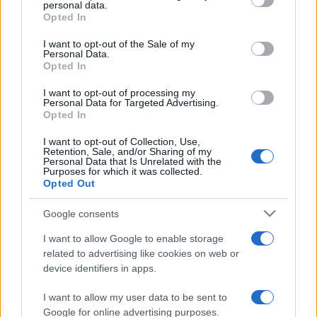
personal data.
grant or deny consent to Google and its third-party tags to
Kanizsai Dorottya Múzeumban
Opted In
use your data for below specified purposes in below Google
Jóvő év elején nyílik a mohácsi Kanizsai Dorottya Múzeum
consent section.
I want to opt-out of the Sale of my
Personal Data.
interaktív elemekben bővelkedő, megújult állandó kiállítása.
Opted In
I want to opt-out of processing my
Personal Data for Targeted Advertising.
EGYÉB
Opted In
Háromszázötvenedik előadásához érkezik
a Szociopoly
I want to opt-out of Collection, Use,
Retention, Sale, and/or Sharing of my
A Szociopoly a mai magyarországi kistelepüléseken élő
Personal Data that Is Unrelated with the
Purposes for which it was collected.
szegény családok életéről szól, egy fiatalember története,
Opted Out
aki szembeszáll a falu hatalmasságaival. A falu lakói –
Google consents
akiknek helyzetébe a nézők kerülnek – szegény családok,
I want to allow Google to enable storage
akik jövedelemre csak segélyekből, alkalmi vagy
related to advertising like cookies on web or
feketemunkából számítanak.
device identifiers in apps.
I want to allow my user data to be sent to
Google for online advertising purposes.
IRODALOM