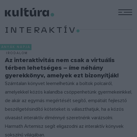
M
INTERAKTÍV
ANYÁK NAPJA
IRODALOM
Az interaktivitás nem csak a virtuális
térben lehetséges – íme néhány
gyerekkönyv, amelyek ezt bizonyítják!
Számtalan könyvet leemelhetünk a boltok polcairól,
amelyekkel közös kalandba csöppenhetünk gyermekeinkkel,
de akár az egymás megértését segítő, empátiát fejlesztő
beszélgetésindító köteteket is választhatjuk, ha a közös
olvasást interaktív élménnyé szeretnénk varázsolni.
Harmath Artemisz segít eligazodni az interaktív könyvek
sokszínű világában.