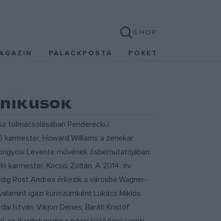
SHOP
AGAZIN
PALACKPOSTA
POKET
onikusok
z tolmácsolásában Penderecki I.
ő karmester, Howard Williams a zenekar
yöngyösi Levente művének ősbemutatójában.
ló karmester, Kocsis Zoltán. A 2014. év
pedig Rost Andrea érkezik a városba Wagner-
valamint igazi kuriózumként Lukács Miklós
i István, Várjon Dénes, Baráti Kristóf