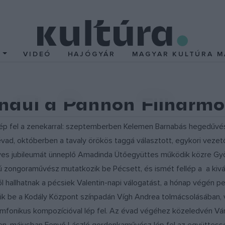
T
VIDEÓ
HAJÓGYÁR
MAGYAR KULTÚRA M
indul a Pannon Filharm
p fel a zenekarral: szeptemberben Kelemen Barnabás hegedűvés
ad, októberben a tavaly örökös taggá választott, egykori vezet
éves jubileumát ünneplő Amadinda Ütőegyüttes működik közre G
ú zongoraművész mutatkozik be Pécsett, és ismét fellép a
a kivá
l hallhatnak a pécsiek Valentin-napi válogatást, a hónap végén 
ozik be a Kodály Központ színpadán Vígh Andrea tolmácsolásában, 
imfonikus kompozícióval lép fel. Az évad végéhez közeledvén Várda