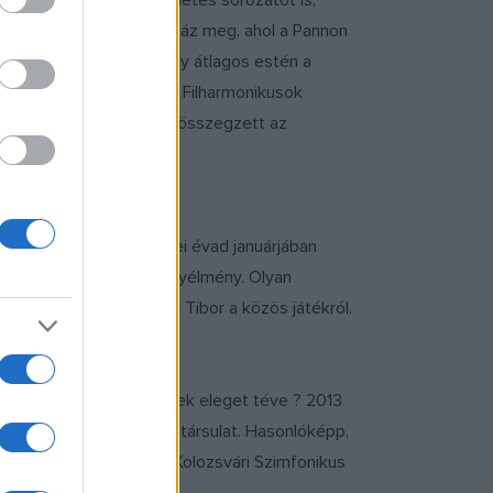
zetek Palotája-béli bérletes sorozatot is,
molyzenei Maraton koronáz meg, ahol a Pannon
íneknek köszönhetően Egy átlagos estén a
apjain 1500 fő a Pannon Filharmonikusok
lért eredményeinket? ? összegzett az
y, Debrecen után az idei évad januárjában
ni mindig egy zenei nagyélmény. Olyan
vérem ? ? mondta Bogányi Tibor a közös játékról.
vállalt kötelezettségének eleget téve ? 2013
 díszhangversenyt ad a társulat. Hasonlóképp,
áló szólistákkal érkező Kolozsvári Szimfonikus