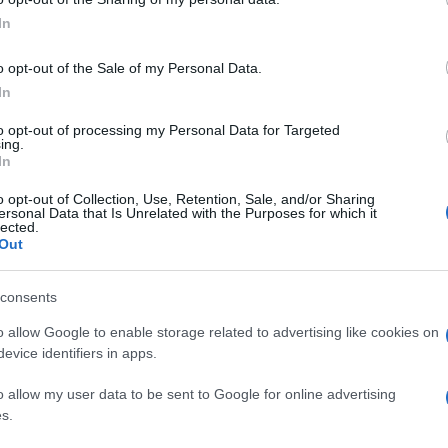
ja az együttes, épp úgy Budapesten a tizenegyedik éve futó Művés
In
évben megrendezett, adott szerző köré tematizált, egynapos ko
szereplők sorában lép színpadra. ?A bővülő minőségi koncerhlysz
o opt-out of the Sale of my Personal Data.
n 6000 férőhellyel bír. Ebből a nézőszámból a zenekar koncertn
In
l a MÜPÁ-ban. Ilyen nézőpontból érdemes értékelni Budapesten e
to opt-out of processing my Personal Data for Targeted
ing.
In
o opt-out of Collection, Use, Retention, Sale, and/or Sharing
ersonal Data that Is Unrelated with the Purposes for which it
től az évadtól soraiban, Bogányi Gergely személyében. Szombathel
lected.
Out
tvérek közreműködésével. ?A testvéremmel egyazon színpadon len
lyan kérlelhetetlen kvalitást jelent, hogy el is felejtem: ő a test
consents
o allow Google to enable storage related to advertising like cookies on
evice identifiers in apps.
odukciós partnereként ? a tavaly elnyert nemzeti minősítéssel 
ett október 23-a alkalmából, az 1956-os forradalom emlékére is
o allow my user data to be sent to Google for online advertising
s.
májusban a Kodály Központban vendégül látja a határon túlról, kiv