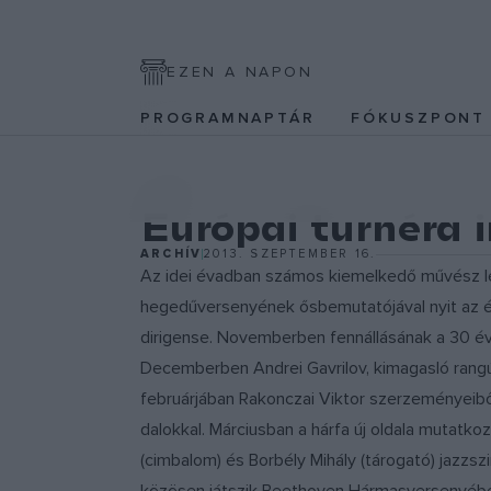
EZEN A NAPON
PROGRAMNAPTÁR
FÓKUSZPON
EGYÉB
Európai turnéra 
ARCHÍV
2013. SZEPTEMBER 16.
Az idei évadban számos kiemelkedő művész lé
hegedűversenyének ősbemutatójával nyit az év
dirigense. Novemberben fennállásának a 30 
Decemberben Andrei Gavrilov, kimagasló rang
februárjában Rakonczai Viktor szerzeményeibő
dalokkal. Márciusban a hárfa új oldala mutatk
(cimbalom) és Borbély Mihály (tárogató) jazzsz