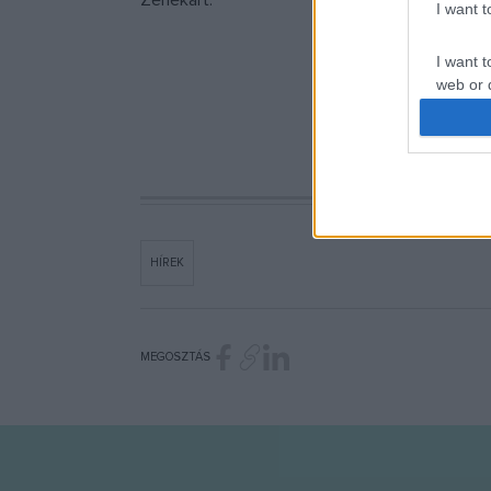
Zenekart.
I want 
I want t
web or d
I want t
or app.
I want t
I want t
HÍREK
authenti
MEGOSZTÁS