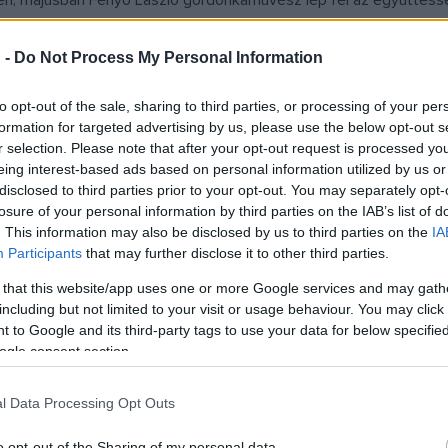
, májusban Fenyő László gordonkaművész lép fel az együttessel,
karmesterpódiumon Bogányi Tibor vezető és Vass András állandó
t, Christian Schumannt és Kobajasi Kenicsirót is.
 -
Do Not Process My Personal Information
to opt-out of the sale, sharing to third parties, or processing of your per
formation for targeted advertising by us, please use the below opt-out s
r selection. Please note that after your opt-out request is processed y
rmandiai Fesztivál meghívásának tesz eleget, majd nem sokkal ké
eing interest-based ads based on personal information utilized by us or
disclosed to third parties prior to your opt-out. You may separately opt-
pcsébe, Luzernbe, Hamburgba, Zürichbe, Genfbe, ahol közel 20.0
losure of your personal information by third parties on the IAB’s list of
 vezető szimfonikus zenekara, a Berlini Filharmonikusok otthonába
. This information may also be disclosed by us to third parties on the
IA
ányi Tibor vezető karmester dirigálásával. ?Egy előadó-művésze
Participants
that may further disclose it to other third parties.
pünket 2003-ben fogalmaztuk meg, és akkor függesztettük ki a zene
 that this website/app uses one or more Google services and may gath
l kell a munkánkat folytatni. A tetején az állt: Berlini Filharmóni
including but not limited to your visit or usage behaviour. You may click 
 to Google and its third-party tags to use your data for below specifi
ogle consent section.
l Data Processing Opt Outs
i közönség a december 8-i turnébemutató válogatáskoncerten i
o opt-out of the Sharing of my personal data.