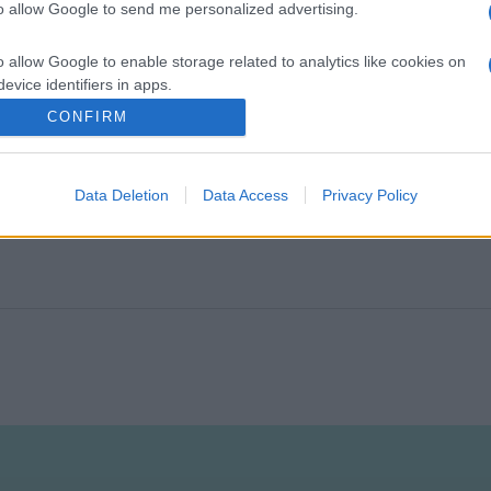
to allow Google to send me personalized advertising.
o allow Google to enable storage related to analytics like cookies on
evice identifiers in apps.
CONFIRM
o allow Google to enable storage related to functionality of the website
Data Deletion
Data Access
Privacy Policy
o allow Google to enable storage related to personalization.
o allow Google to enable storage related to security, including
cation functionality and fraud prevention, and other user protection.