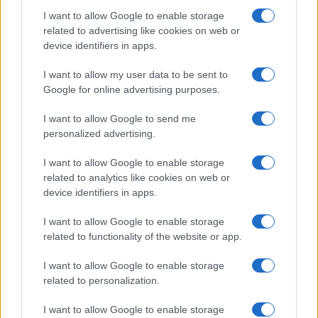
hogy az együttest meghívták az augusztusi németországi
I want to allow Google to enable storage
related to advertising like cookies on web or
Wacken Open Airre, a világ egyik legnagyobb metálzenei
device identifiers in apps.
fesztiváljára. Az idei fellépők között lesz mások mellett a
Sepultura, Doro, a Dokken, a Danzig, a Judas Priest, a
I want to allow my user data to be sent to
Google for online advertising purposes.
Nightwish, a Running Wild, a Clawfinger, a Dimmu Borgir és a
Helmet. ?A Wacken előzőleg azzal keresett meg minket,
I want to allow Google to send me
hogy csináljunk nekik egy videót, amelyben arra buzdítjuk a
personalized advertising.
rockereket és a metálosokat, hogy szavazzanak ránk az
I want to allow Google to enable storage
Eurovíziós Dalfesztiválon. Aztán május 10-én este kiderült,
related to analytics like cookies on web or
device identifiers in apps.
hogy ennél többről van szó: meghívtak minket a Wackenre.
Ez csodálatos, olyan, mintha az Iron Maiden előzenekarnak
I want to allow Google to enable storage
hívta volna az AWS-t? ? fogalmazott a frontember.
related to functionality of the website or app.
I want to allow Google to enable storage
related to personalization.
I want to allow Google to enable storage