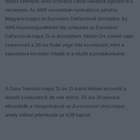
dobos szerepel, őket Schwartz Dávid vokalista egészíti ki a
versenyen. Az AWS sorozatban nyolcadszor juttatta
Magyarországot az Eurovíziós Dalfesztivál döntőjébe. Az
AWS huszonegyedikként lép színpadra az Eurovíziós
Dalfesztivál május 12-ei döntőjében. Siklósi Örs szerint talán
szerencsés a 26-os finálé vége felé következni, mert a
szavazásra kevésbé felejtik el a nézők a produkciójukat.
A Duna Televízió május 12-én 21 órától élőben közvetíti a
döntőt a helyszínről, de már előtte, 20 óra 30 perckor
elkezdődik a
Hangolódjunk az Eurovízióra!
című műsor,
amely élőben jelentkezik az A38 hajóról.