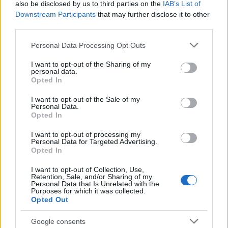
also be disclosed by us to third parties on the
IAB’s List of
Downstream Participants
that may further disclose it to other
third parties.
Please note that this website/app uses one or more Google
Personal Data Processing Opt Outs
services and may gather and store information including but
not limited to your visit or usage behaviour. You may click to
I want to opt-out of the Sharing of my
personal data.
grant or deny consent to Google and its third-party tags to
Opted In
use your data for below specified purposes in below Google
consent section.
I want to opt-out of the Sale of my
Personal Data.
Opted In
I want to opt-out of processing my
Personal Data for Targeted Advertising.
Az AWS tagjai az Eurovíziós Dalfesztivál elődöntője
Opted In
utánFotó: AWS Facebook-oldala
I want to opt-out of Collection, Use,
Retention, Sale, and/or Sharing of my
Personal Data that Is Unrelated with the
Purposes for which it was collected.
Opted Out
Google consents
Az AWS május 10-én éjjel, az elődöntő után értesült arról,