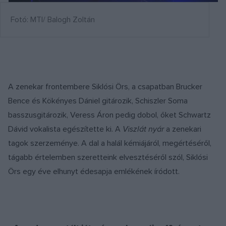
Fotó: MTI/ Balogh Zoltán
A zenekar frontembere Siklósi Örs, a csapatban Brucker
Bence és Kökényes Dániel gitározik, Schiszler Soma
basszusgitározik, Veress Áron pedig dobol, őket Schwartz
Dávid vokalista egészítette ki. A
Viszlát nyár
a zenekari
tagok szerzeménye. A dal a halál kémiájáról, megértéséről,
tágabb értelemben szeretteink elvesztéséről szól, Siklósi
Örs egy éve elhunyt édesapja emlékének íródott.