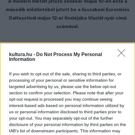
A modern metált játszó zenekar május 10-én este a
második elődöntőből jutott be a lisszaboni Eurovíziós
Dalfesztivál május 12-ei fináléjába
Viszlát nyár
című
számával.
kultura.hu -
Do Not Process My Personal
Information
Siklósi Örs énekes az MTI-nek elmondta, hogy bár a
Viszlát
nyár
című dal nagyon személyes, a szeretteink
If you wish to opt-out of the sale, sharing to third parties, or
elvesztéséről szóló szövegét magyarul adják elő, de a
processing of your personal or sensitive information for
tévénézők és a helyi közönség is tudhatja, miről szól, hiszen
targeted advertising by us, please use the below opt-out
section to confirm your selection. Please note that after your
készítettek egy angol nyelvű verziót, hogy a dal
opt-out request is processed you may continue seeing
mondanivalója mindenki számára érthető legyen.
interest-based ads based on personal information utilized by
us or personal information disclosed to third parties prior to
your opt-out. You may separately opt-out of the further
disclosure of your personal information by third parties on the
IAB’s list of downstream participants. This information may