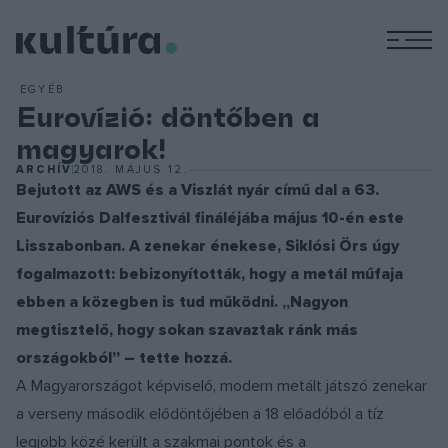
M
EGYÉB
Eurovízió: döntőben a
magyarok!
ARCHÍV
2018. MÁJUS 12.
Bejutott az AWS és a Viszlát nyár című dal a 63.
Eurovíziós Dalfesztivál fináléjába május 10-én este
Lisszabonban. A zenekar énekese, Siklósi Örs úgy
fogalmazott: bebizonyították, hogy a metál műfaja
ebben a közegben is tud működni. „Nagyon
megtisztelő, hogy sokan szavaztak ránk más
országokból” – tette hozzá.
A Magyarországot képviselő, modern metált játszó zenekar
a verseny második elődöntőjében a 18 előadóból a tíz
legjobb közé került a szakmai pontok és a