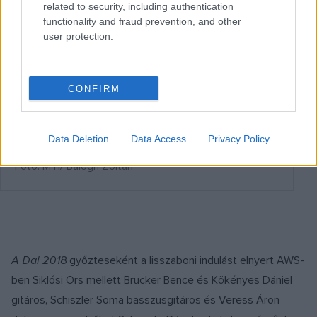
related to security, including authentication
functionality and fraud prevention, and other
user protection.
CONFIRM
Data Deletion
Data Access
Privacy Policy
Fotó: MTI/ Balogh Zoltán
A Dal 2018
győzteseként a lisszaboni indulást elnyert AWS-
ben Siklósi Örs mellett Brucker Bence és Kökényes Dániel
gitáros, Schiszler Soma basszusgitáros és Veress Áron