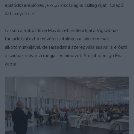
epizódszereplőnek járó „A kiscsillag is csillag díjat” Csapó
Attila nyerte el.
A zsűri a Roboz Imre Művészeti Emlékdíjjal a Vígszínház
tagjai közül azt a művészt jutalmazza, aki nemcsak
alkotómunkájával, de társadalmi szerepvállalásával is erősíti
a színház művészi rangját és hírnevét. A díjat idén Igó Éva
kapta.