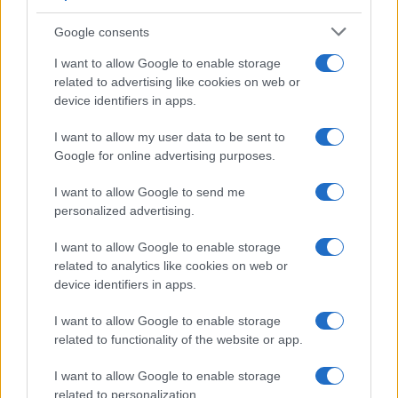
szerepébe kell ugrania, így ez lett az az előadás, ahol még a
Google consents
szövegkönyvet is megreptették. A beugrásokkal tarkított
évadban a Vígszínház először osztotta ki a legtöbb
I want to allow Google to enable storage
related to advertising like cookies on web or
beugrásért járó Haraszthy Hermin-díjat, amelyet Horváth
device identifiers in apps.
Szabolcs vehetett át.
I want to allow my user data to be sent to
Google for online advertising purposes.
Az évadzárón a társulat jubiláló tagjait is köszöntötték.
Lukács Sándor színművész 50 éve, Igó Éva színművész,
I want to allow Google to send me
Szabella Mercédesz öltöztető és Majzik Mária főpénztáros
personalized advertising.
35 éve, Hullan Zsuzsa színművész, Kuji Zoltán kellékes,
I want to allow Google to enable storage
Pásztor Géza hangtárvezető és Rehó Zsolt díszítő-bútoros
related to analytics like cookies on web or
30 éve, Majsai-Nyilas Tünde és Fesztbaum Béla
device identifiers in apps.
színművészek, Ónodi Zoltán díszletkészítő-lakatos és
I want to allow Google to enable storage
Spreiczer Zsolt díszítőbútoros 25 éve, Kocsisné Szelényi
related to functionality of the website or app.
Katalin kelléktárvezető-helyettes pedig 20 éve hűséges
I want to allow Google to enable storage
tagja a Vígszínháznak.
related to personalization.