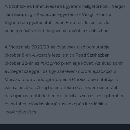
A Színház- és Filmművészeti Egyetem hallgatói közül Varga-
Járó Sára, míg a Kaposvári Egyetemről Virágh Panna a
Vígben tölti gyakorlatát. Dobó Enikő és Józan László
vendégművészként dolgoznak tovább a színházban.
A Vígszínház 2022/23-as évadának első bemutatója
október 8-án
A kastély
lesz, amit a Pesti Színházban
október 22-én az
Inkognitó
premierje követ. Az évad során
a
Szeget szeggel,
az
Egy szerelem három éjszakája,
a
Macska a forró bádogtetőn
és a
Pinokkió
bemutatója is
várja a nézőket. Az új bemutatókra és a repertoár korábbi
darabjaira is többféle bérletet kínál a színház, a szeptemberi
és októberi előadásokra június közepén kezdődik a
jegyértékesítés.