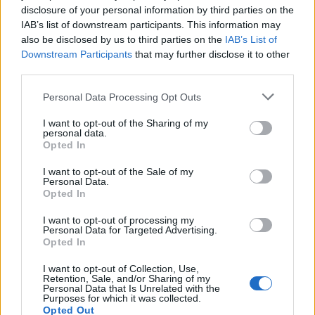
oda a díj alapítványának kuratóriuma. A társulatért végzett
disclosure of your personal information by third parties on the
IAB’s list of downstream participants. This information may
odaadó munkájáért és kimagasló művészi teljesítményéért
also be disclosed by us to third parties on the
IAB’s List of
Héjj János ügyelő, Fesztbaum Béla és Lukács Sándor
Downstream Participants
that may further disclose it to other
színművészek Vígszínház-díjat vehettek át. Az Üzemi
third parties.
Tanács által alapított Aranyforgó-díjat, amellyel a műszaki és
Please note that this website/app uses one or more Google
Personal Data Processing Opt Outs
adminisztratív kollégákat díjazzák, elsőként Rácz Krisztina
services and may gather and store information including but
not limited to your visit or usage behaviour. You may click to
I want to opt-out of the Sharing of my
öltöztető és Tóth Lajosné anyagkönyvelő vehette át.
personal data.
grant or deny consent to Google and its third-party tags to
Opted In
use your data for below specified purposes in below Google
A 2021/22-es évadban a művészek közel 80 beugrással
consent section.
I want to opt-out of the Sale of my
Personal Data.
mentettek meg előadásokat. Egészen extrém esetek is
Opted In
történtek: Szántó Balázs épp próbára jött, amikor megtudta,
I want to opt-out of processing my
hogy egy óra múlva a
Szerelmek városá
ban a vak koldus
Personal Data for Targeted Advertising.
Opted In
szerepében kell színpadra állnia, így fordulhatott elő, hogy
aznap a vak koldus szövegkönyvet tartott a kezében.
I want to opt-out of Collection, Use,
Retention, Sale, and/or Sharing of my
Horváth Szabolcs szintén csak néhány órával az előadás
Personal Data that Is Unrelated with the
Purposes for which it was collected.
előtt tudta meg, hogy
A diktátor
ban Schultz hadnagy
Opted Out