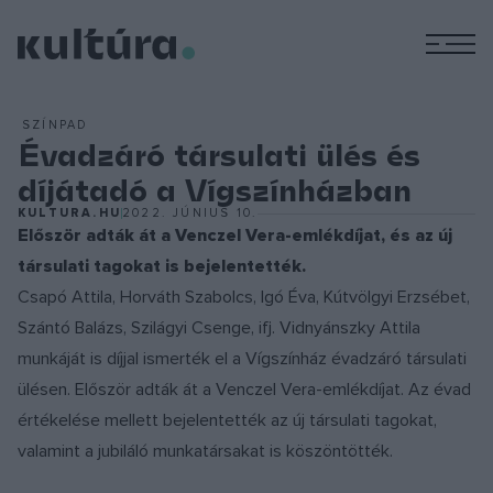
M
SZÍNPAD
Évadzáró társulati ülés és
díjátadó a Vígszínházban
KULTURA.HU
2022. JÚNIUS 10.
Először adták át a Venczel Vera-emlékdíjat, és az új
társulati tagokat is bejelentették.
Csapó Attila, Horváth Szabolcs, Igó Éva, Kútvölgyi Erzsébet,
Szántó Balázs, Szilágyi Csenge, ifj. Vidnyánszky Attila
munkáját is díjjal ismerték el a Vígszínház évadzáró társulati
ülésen. Először adták át a Venczel Vera-emlékdíjat. Az évad
értékelése mellett bejelentették az új társulati tagokat,
valamint a jubiláló munkatársakat is köszöntötték.