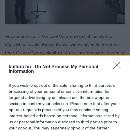
Először adták át a Venczel Vera-emlékdíjat, amelyet a
Vígszínház tavaly elhunyt kiváló színésznőjének emlékére
férje, Czapp György alapított. A díjjal minden páros évben az
évad legjobb díszlettervezőjét, páratlan évben a legjobb
kultura.hu -
Do Not Process My Personal
jelmeztervezőjét jutalmazzák. A díjat elsőként Pater
Information
Sparrow (Verebes Zoltán) díszlettervező vehette át.
If you wish to opt-out of the sale, sharing to third parties, or
processing of your personal or sensitive information for
A társulat titkos szavazatai alapján a legjobb 32 év alatti
targeted advertising by us, please use the below opt-out
színésznek járó Hegedűs Gyula-emlékgyűrűt Szántó Balázs
section to confirm your selection. Please note that after your
nyerte el.
opt-out request is processed you may continue seeing
interest-based ads based on personal information utilized by
us or personal information disclosed to third parties prior to
A Harsányi Zsolt-emlékdíjat Kútvölgyi Erzsébetnek ítélte
your opt-out. You may separately opt-out of the further