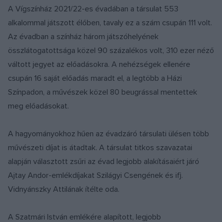
A Vígszínház 2021/22-es évadában a társulat 553
alkalommal játszott élőben, tavaly ez a szám csupán 111 volt.
Az évadban a színház három játszóhelyének
összlátogatottsága közel 90 százalékos volt, 310 ezer néző
váltott jegyet az előadásokra. A nehézségek ellenére
csupán 16 saját előadás maradt el, a legtöbb a Házi
Színpadon, a művészek közel 80 beugrással mentettek
meg előadásokat.
A hagyományokhoz hűen az évadzáró társulati ülésen több
művészeti díjat is átadtak. A társulat titkos szavazatai
alapján választott zsűri az évad legjobb alakításaiért járó
Ajtay Andor-emlékdíjakat Szilágyi Csengének és ifj.
Vidnyánszky Attilának ítélte oda.
A Szatmári István emlékére alapított, legjobb