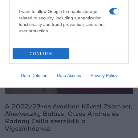
I want to allow Google to enable storage
related to security, including authentication
functionality and fraud prevention, and other
user protection.
CONFIRM
Data Deletion
Data Access
Privacy Policy
A 2022/23-as évadban Kövesi Zsombor,
Medveczky Balázs, Ötvös András és
Radnay Csilla szerződik a
Vígszínházhoz.