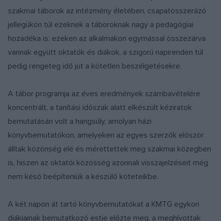
szakmai táborok az intézmény életében, csapatösszerázó
jellegükön túl ezeknek a táboroknak nagy a pedagógiai
hozadéka is: ezeken az alkalmakon egymással összezárva
vannak együtt oktatók és diákok, a szigorú napirenden túl
pedig rengeteg idő jut a kötetlen beszélgetésekre.
A tábor programja az éves eredmények számbavételére
koncentrált, a tanítási időszak alatt elkészült kéziratok
bemutatásán volt a hangsúly, amolyan házi
könyvbemutatókon, amelyeken az egyes szerzők először
álltak közönség elé és mérettettek meg szakmai közegben
is, hiszen az oktatói közösség azonnali visszajelzéseit még
nem késő beépíteniük a készülő köteteikbe.
A két napon át tartó könyvbemutatókat a KMTG egykori
diákjainak bemutatkozó estje előzte meg, a meghívottak