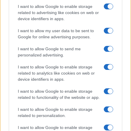
bemutatkozása, akit – rendhagyó módon – nem az
I want to allow Google to enable storage
oktatója, hanem két kollégája kérdezett, Szilágyi Máté
related to advertising like cookies on web or
Sámuel és Zsigmond Soma a programsorozat talán
device identifiers in apps.
legsikerültebb beszélgetését hozta össze. A szerző és
I want to allow my user data to be sent to
kérdezői közötti korosztálybeli azonosság lehetőséget
Google for online advertising purposes.
adott arra, hogy ne az oktatói perspektíva érvényesüljön a
I want to allow Google to send me
beszélgetésben, ami az értelmezést közvetlenebbé tudta
personalized advertising.
tenni.
I want to allow Google to enable storage
related to analytics like cookies on web or
A táborzáró évkiértékelőn Lakatos Mihály tanulmányi
device identifiers in apps.
igazgató és Tódor Szidónia ügyvezető beszámolt az
I want to allow Google to enable storage
íróakadémia utóbbi tanévének főbb szakmai eredményeiről,
related to functionality of the website or app.
és felvázolták az elkövetkező időszakra vonatkozó
terveket is, amelyek között a felvételi kiírása, a következő
I want to allow Google to enable storage
related to personalization.
évfolyam indítása és a könyvkiadás szerepelt.
I want to allow Google to enable storage