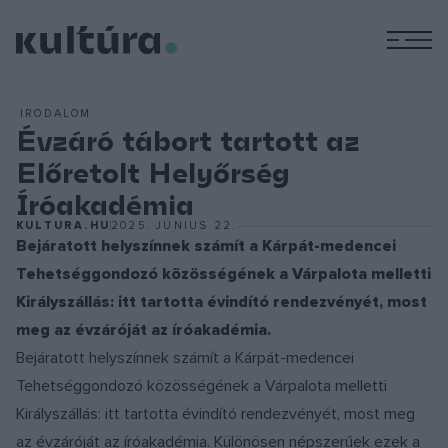
M
IRODALOM
Évzáró tábort tartott az
Előretolt Helyőrség
Íróakadémia
KULTURA.HU
2025. JÚNIUS 22.
Bejáratott helyszínnek számít a Kárpát-medencei
Tehetséggondozó közösségének a Várpalota melletti
Királyszállás: itt tartotta évindító rendezvényét, most
meg az évzáróját az íróakadémia.
Bejáratott helyszínnek számít a Kárpát-medencei
Tehetséggondozó közösségének a Várpalota melletti
Királyszállás: itt tartotta évindító rendezvényét, most meg
az évzáróját az íróakadémia. Különösen népszerűek ezek a