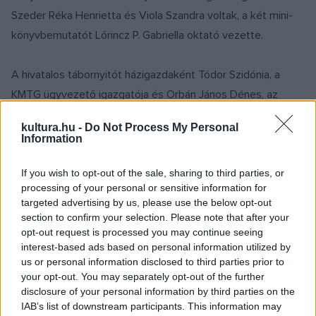
Szeder Réka Henrietta és Viola Szandra voltak, a két mini-
könyvbemutatót Lőrincz P. Gabriella oktató vezette.
A hivatalos tábornyitót házigazdaként Tódor Szidónia, a
KMTG ügyvezető igazgatója és Orbán János Dénes, az
íróakadémia elnöke tartotta, majd kötetlen beszélgetős
kultura.hu -
Do Not Process My Personal
program következett, egyfajta ráhangolódásként a
Information
szombati napra.
If you wish to opt-out of the sale, sharing to third parties, or
processing of your personal or sensitive information for
A fentebb említett mini-könyvbemutatók Kabai Henrik,
targeted advertising by us, please use the below opt-out
Kovács Máté, Szeder Réka Henrietta, Bánfi Veronika, Hegyi
section to confirm your selection. Please note that after your
Patrícia, Papp Vera és Usier Tamara elsőkötetes szerzők
opt-out request is processed you may continue seeing
interest-based ads based on personal information utilized by
bemutatkozásáról szóltak, izgalmasnak ígérkezik az
us or personal information disclosed to third parties prior to
akadémia hamarosan megjelenő újabb könyveinek a listája.
your opt-out. You may separately opt-out of the further
disclosure of your personal information by third parties on the
IAB’s list of downstream participants. This information may