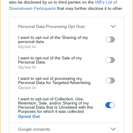
also be disclosed by us to third parties on the
IAB’s List of
Downstream Participants
that may further disclose it to other
third parties.
Please note that this website/app uses one or more Google
Personal Data Processing Opt Outs
services and may gather and store information including but
not limited to your visit or usage behaviour. You may click to
I want to opt-out of the Sharing of my
personal data.
grant or deny consent to Google and its third-party tags to
Opted In
use your data for below specified purposes in below Google
consent section.
I want to opt-out of the Sale of my
Personal Data.
Opted In
I want to opt-out of processing my
Personal Data for Targeted Advertising.
Opted In
I want to opt-out of Collection, Use,
Retention, Sale, and/or Sharing of my
Fotó: Kultúra.hu
Personal Data that Is Unrelated with the
Purposes for which it was collected.
Opted Out
A könyvbemutatók sorában kiemelkedő volt Usier Tamara
Google consents