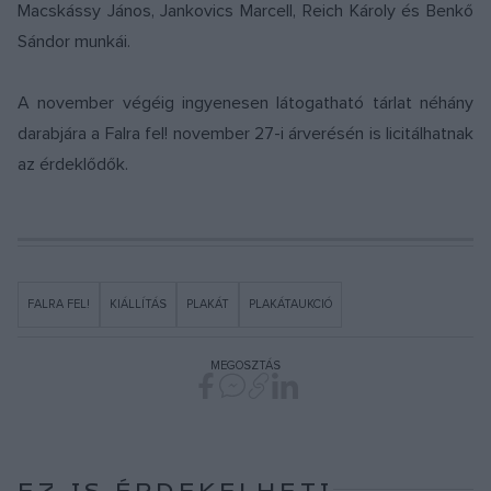
Macskássy János, Jankovics Marcell, Reich Károly és Benkő
Sándor munkái.
A november végéig ingyenesen látogatható tárlat néhány
darabjára a Falra fel! november 27-i árverésén is licitálhatnak
az érdeklődők.
FALRA FEL!
KIÁLLÍTÁS
PLAKÁT
PLAKÁTAUKCIÓ
MEGOSZTÁS
EZ IS ÉRDEKELHETI