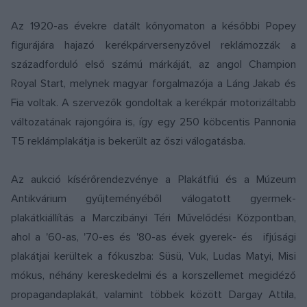
Az 1920-as évekre datált kőnyomaton a későbbi Popey
figurájára hajazó kerékpárversenyzővel reklámozzák a
századforduló első számú márkáját, az angol Champion
Royal Start, melynek magyar forgalmazója a Láng Jakab és
Fia voltak. A szervezők gondoltak a kerékpár motorizáltabb
változatának rajongóira is, így egy 250 köbcentis Pannonia
T5 reklámplakátja is bekerült az őszi válogatásba.
Az aukció kísérőrendezvénye a Plakátfiú és a Múzeum
Antikvárium gyűjteményéből válogatott gyermek-
plakátkiállítás a Marczibányi Téri Művelődési Központban,
ahol a '60-as, '70-es és '80-as évek gyerek- és ifjúsági
plakátjai kerültek a fókuszba:
Süsü, Vuk, Ludas Matyi, Misi
mókus, néhány kereskedelmi és a korszellemet megidéző
propagandaplakát, valamint többek között Dargay Attila,