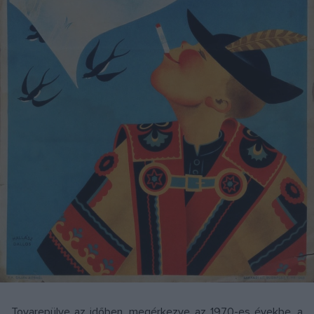
Tovarepülve az időben, megérkezve az 1970-es évekbe, a