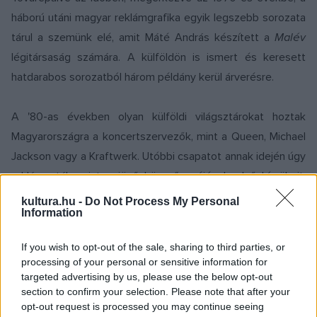
háború utáni magyar reklámgrafika egyik legszebb sorozata
tárul a szemünk elé, amit Máté András készített a
Malév
légitársaság számára. A külföldön is ismert és keresett
hatdarabos sorozatból három példány kerül árverésre.
A '80-as években olyan külföldi világsztárokat hoztak
Magyarországra a koncertszervezők, mint a Queen, Michael
Jackson vagy a
Kraftwerk. Utóbbi csapatot annak idején úgy
reklámozták, mint a jövő könnyűzenéjének első hírnökeit.
Mayer Gyula plakátja is ezt az akkoriban szokatlan és
kultura.hu -
Do Not Process My Personal
Information
futurisztikus színpadi koncepciót ragadja meg.
If you wish to opt-out of the sale, sharing to third parties, or
A '80-as évek Magyarországának közhangulatát hitelesen
processing of your personal or sensitive information for
skiccelik fel az olyan magyar filmek és plakátjaik, mint
targeted advertising by us, please use the below opt-out
section to confirm your selection. Please note that after your
Gothár Pétertől az
Ajándék ez a nap
, a lakhatási válságot
opt-out request is processed you may continue seeing
más megközelítésből bemutató
Panelsztori
, vagy éppen az