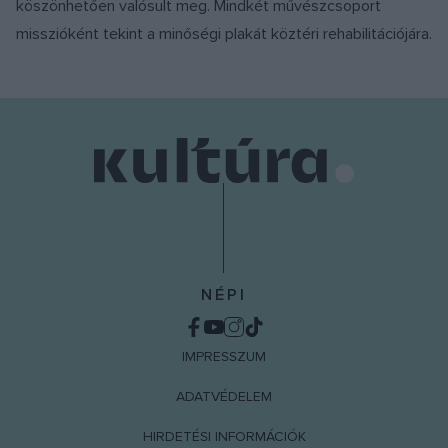
köszönhetően valósult meg. Mindkét művészcsoport
misszióként tekint a minőségi plakát köztéri rehabilitációjára.
NÉPI
IMPRESSZUM
ADATVÉDELEM
HIRDETÉSI INFORMÁCIÓK