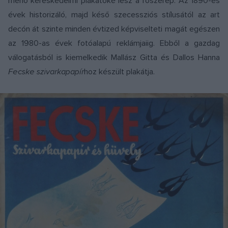
menő kereskedelmi plakátoké lesz a főszerep. Az 1890-es
évek historizáló, majd késő szecessziós stílusától az art
decón át szinte minden évtized képviselteti magát egészen
az 1980-as évek fotóalapú reklámjaiig. Ebből a gazdag
válogatásból is kiemelkedik Mallász Gitta és Dallos Hanna
Fecske szivarkapapír
hoz készült plakátja.