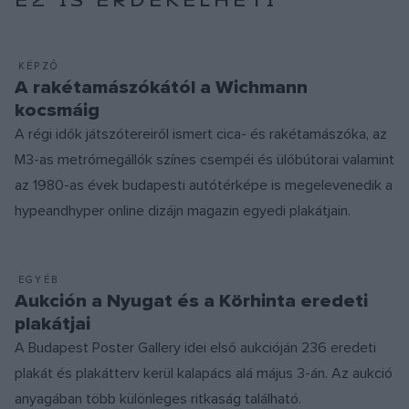
KÉPZŐ
A rakétamászókától a Wichmann
kocsmáig
A régi idők játszótereiről ismert cica- és rakétamászóka, az
M3-as metrómegállók színes csempéi és ülőbútorai valamint
az 1980-as évek budapesti autótérképe is megelevenedik a
hypeandhyper online dizájn magazin egyedi plakátjain.
EGYÉB
Aukción a Nyugat és a Körhinta eredeti
plakátjai
A Budapest Poster Gallery idei első aukcióján 236 eredeti
plakát és plakátterv kerül kalapács alá május 3-án. Az aukció
anyagában több különleges ritkaság található.