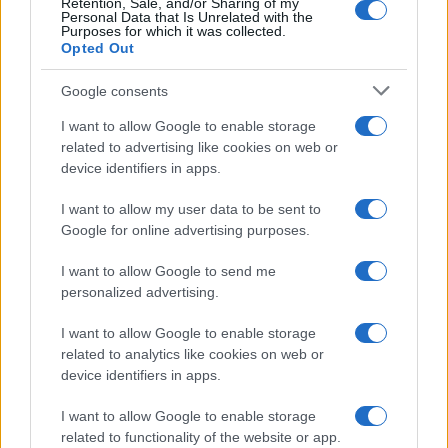
Retention, Sale, and/or Sharing of my
Personal Data that Is Unrelated with the
nagyszerű McCoy Tyner jazztriójának 1982-es plakátjáról.
Purposes for which it was collected.
Opted Out
A kerékpár kortól és nemzeti hovatartozástól függetlenül
Google consents
mindig is a plakátok népszerű témája volt. A Falra fel!
I want to allow Google to enable storage
aukcióin ezúttal egy magyar kiadású biciklis plakátért
related to advertising like cookies on web or
indulhat a hajrá.
device identifiers in apps.
I want to allow my user data to be sent to
Google for online advertising purposes.
I want to allow Google to send me
personalized advertising.
I want to allow Google to enable storage
related to analytics like cookies on web or
device identifiers in apps.
I want to allow Google to enable storage
related to functionality of the website or app.