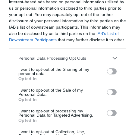
interest-based ads based on personal information utilized by
Egészséges erotika
. Ezekre az élményekre licitált rá Xantus
us or personal information disclosed to third parties prior to
your opt-out. You may separately opt-out of the further
János
Rocktérítő
je egy olyan felszín alatti, párhuzamos
disclosure of your personal information by third parties on the
világról hitelesen tudósítva, amelyről a magyarok
IAB’s list of downstream participants. This information may
többségének fogalma sem volt. A rendkívül ritka plakáthoz
also be disclosed by us to third parties on the
IAB’s List of
Downstream Participants
that may further disclose it to other
kapcsolódó személyek – Pajor Tamás, a főszereplő, Xantus
third parties.
János, a rendező és Méhes László (ZUZU), a plakát grafikusa
Please note that this website/app uses one or more Google
– ennek a szubkultúrának az emblematikus alakjai.
Personal Data Processing Opt Outs
services and may gather and store information including but
not limited to your visit or usage behaviour. You may click to
I want to opt-out of the Sharing of my
personal data.
A zenei plakátokon belül külön frakciót kaptak a jazzhez
grant or deny consent to Google and its third-party tags to
Opted In
use your data for below specified purposes in below Google
kapcsolódó alkotások. A műfaj talán legnagyobb dívájának,
consent section.
I want to opt-out of the Sale of my
Nina Simone-nak a '60-as évek végén kiadott óriási méretű
Personal Data.
Opted In
promóciós plakátja valódi ritkaság, de akinek Ella Fitzgerald
jön be jobban, az az énekesnő 1970-es budapesti
I want to opt-out of processing my
Personal Data for Targeted Advertising.
fellépésének két eredeti vintage fotójára tehet szert. Louis
Opted In
Armstrong
legendás népstadionbeli koncertjének
I want to opt-out of Collection, Use,
műsorfüzete is érdemel néhány szót nem megfeledkezve a