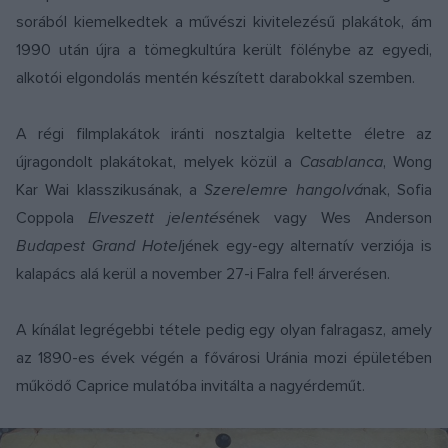
sorából kiemelkedtek a művészi kivitelezésű plakátok, ám
1990 után újra a tömegkultúra került fölénybe az egyedi,
alkotói elgondolás mentén készített darabokkal szemben.
A régi filmplakátok iránti nosztalgia keltette életre az
újragondolt plakátokat, melyek közül a
Casablanca
, Wong
Kar Wai klasszikusának, a
Szerelemre hangolvá
nak, Sofia
Coppola
Elveszett jelentés
ének vagy Wes Anderson
Budapest Grand Hotel
jének egy-egy alternatív verziója is
kalapács alá kerül a november 27-i Falra fel! árverésen.
A kínálat legrégebbi tétele pedig egy olyan falragasz, amely
az 1890-es évek végén a fővárosi Uránia mozi épületében
működő Caprice mulatóba invitálta a nagyérdeműt.