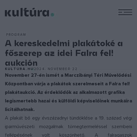
M
PROGRAM
A kereskedelmi plakátoké a
főszerep az idei Falra fel!
aukción
KULTURA.HU
2024. NOVEMBER 22.
November 27-én ismét a Marczibányi Téri Művelődési
Központban várja a plakátok szerelmeseit a Falra fel!
plakátaukció. Az érdeklődők az alkalmazott grafika
legismertebb hazai és külföldi képviselőinek munkáira
licitálhatnak.
A plakát bő egy évszázadnyi tündöklése a 19. század végi
iparművészeti mozgalmak tömegtermeléssel szembeni
fellépésének volt köszönhető. A falragaszok