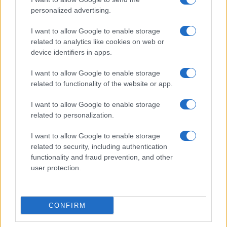
Grossmann vezényletével ad elő. A filmportal.de
personalized advertising.
beszámolója
szerint Sch?ller aprólékosan kidolgozott
I want to allow Google to enable storage
kompozíciója nem nélkülözi a modern filmzene technikai
related to analytics like cookies on web or
megoldásait. Ezzel egyrészt tudatosítja a filmtől való időbeli
device identifiers in apps.
távolságot, másrészt viszont aláhúzza a film különleges
I want to allow Google to enable storage
vizuális élményét.
related to functionality of the website or app.
I want to allow Google to enable storage
A zenekar, amely kitágítja a koncertek megszokott
related to personalization.
kereteit
I want to allow Google to enable storage
related to security, including authentication
Az április 22-én Budapestre érkező, 2005-ben alapított
functionality and fraud prevention, and other
Orchester Jakobsplatz München saját
bevallása szerint
több
user protection.
mint egy egyszerű zenekar, teret és bemutatkozási
lehetőséget teremt a német-zsidó kortárs kultúra számára.
CONFIRM
Előadásaik nem pusztán koncertek: élmények, amelyek a
koncertek megszokott kereteit kitágítva a zsidóságot a