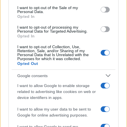
use your data for below specified purposes in below Google
Putti művésznéven) játszotta a főszerepet. A filmben
consent section.
I want to opt-out of the Sale of my
Personal Data.
titokzatos, érzékien szép lányt alakít, aki szenvedélyesen
Opted In
próbál elcsábítani egy családapát. A férfi először eltaszítja a
I want to opt-out of processing my
lányt, de később ő maga keresi fel, majd kisfiát és feleségét
Personal Data for Targeted Advertising.
Opted In
otthagyva Berlinbe szökik vele. A
Varieté
Hollywood
figyelmét is felkeltette, és komoly lehetőségeket hozott a
I want to opt-out of Collection, Use,
Retention, Sale, and/or Sharing of my
színésznőnek.
Personal Data that Is Unrelated with the
Purposes for which it was collected.
Opted Out
Különleges vizuális élmény modern zenei
Google consents
megoldásokkal
I want to allow Google to enable storage
related to advertising like cookies on web or
Az ősi törvény
első, 1984-es rekonstrukcióját követő
device identifiers in apps.
évtizedekben újabb források kerültek elő, ezek ösztönözték
egy újabb változat elkészítését. A filmhez 2017-ben Philippe
I want to allow my user data to be sent to
Google for online advertising purposes.
Sch?ller komponált új zenét, amelyet a müncheni Orchester
Jakobsplatz a vetítéssel egy időben, élőben, Daniel
I want to allow Google to send me