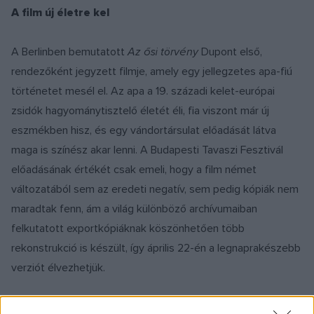
A film új életre kel
A Berlinben bemutatott
Az ősi törvény
Dupont első,
rendezőként jegyzett filmje, amely egy jellegzetes apa-fiú
történetet mesél el. Az apa a 19. századi kelet-európai
zsidók hagyománytisztelő életét éli, fia viszont már új
eszmékben hisz, és egy vándortársulat előadását látva
maga is színész akar lenni. A Budapesti Tavaszi Fesztivál
előadásának értékét csak emeli, hogy a film német
változatából sem az eredeti negatív, sem pedig kópiák nem
maradtak fenn, ám a világ különböző archívumaiban
felkutatott exportkópiáknak köszönhetően több
rekonstrukció is készült, így április 22-én a legnaprakészebb
verziót élvezhetjük.
A korabeli kritika elismerően nyilatkozott róla