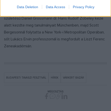
német kultúra magától értetődő részeként teszik láthatóvá
Data Deletion
Data Access
Privacy Policy
és hallhatóvá. Alapítójuk és karmesterük, az 1978-as
születésű Daniel Grossmann dr. Hans Rudolf Zöbeley keze
alatt kezdte meg tanulmányait Münchenben, majd Scott
Bergesonnál folytatta a New York-i Metropolitan Operában,
sőt Lukács Ervin professzornál is megfordult a Liszt Ferenc
Zeneakadémián.
BUDAPESTI TAVASZI FESZTIVÁL
HÍREK
VÁRKERT BAZÁR
MEGOSZTÁS