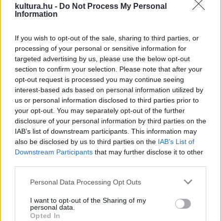
kultura.hu -
Do Not Process My Personal
Information
A hírek szerint a korabeli kritika is szerette a filmet, a német
Film-Kurier
folyóirat például többek közt kiemelte, hogy a
If you wish to opt-out of the sale, sharing to third parties, or
processing of your personal or sensitive information for
rendező milyen érzékletesen jeleníti meg a filmben a két,
targeted advertising by us, please use the below opt-out
egymástól merőben különböző világot. A gettómiliőt,
section to confirm your selection. Please note that after your
amelyet egy szinte áthatolhatatlan fal választ el a külvilágtól,
opt-out request is processed you may continue seeing
interest-based ads based on personal information utilized by
és a világot, amelyet az 1860-as évek keringőktől lüktető
us or personal information disclosed to third parties prior to
Bécsén és a művészeteket megtestesítő Burgtheateren
your opt-out. You may separately opt-out of the further
keresztül teremt meg. A kritikus emellett a film képi
disclosure of your personal information by third parties on the
IAB’s list of downstream participants. This information may
humorát emelte ki, ami sosem esik túlzásokba.
also be disclosed by us to third parties on the
IAB’s List of
Downstream Participants
that may further disclose it to other
A rendező magyar színésznővel is dolgozott
third parties.
Please note that this website/app uses one or more Google
Personal Data Processing Opt Outs
Ewald André Dupontnak egyébként rendezőként az 1925-
services and may gather and store information including but
not limited to your visit or usage behaviour. You may click to
I want to opt-out of the Sharing of my
ös
Varieté
című artistatörténet hozta meg az igazi sikert,
personal data.
grant or deny consent to Google and its third-party tags to
amelyben Emil Jannings mellett a magyar
Putty Lia
(Lya de
Opted In