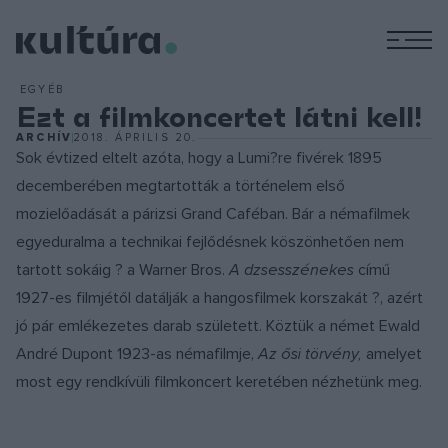
M
EGYÉB
Ezt a filmkoncertet látni kell!
ARCHÍV
2018. ÁPRILIS 20.
Sok évtized eltelt azóta, hogy a Lumi?re fivérek 1895
decemberében megtartották a történelem első
mozielőadását a párizsi Grand Caféban. Bár a némafilmek
egyeduralma a technikai fejlődésnek köszönhetően nem
tartott sokáig ? a Warner Bros.
A dzsesszénekes
című
1927-es filmjétől datálják a hangosfilmek korszakát ?, azért
jó pár emlékezetes darab született. Köztük a német Ewald
André Dupont 1923-as némafilmje,
Az ősi törvény,
amelyet
most egy rendkívüli filmkoncert keretében nézhetünk meg.