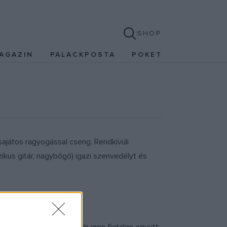
SHOP
AGAZIN
PALACKPOSTA
POKET
sajátos ragyogással cseng. Rendkívüli
ikus gitár, nagybőgő) igazi szenvedélyt és