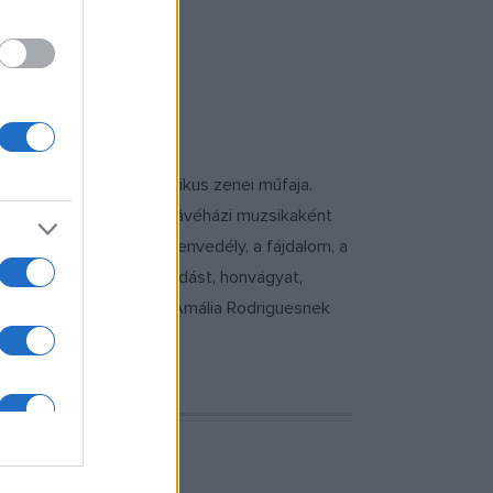
szerezte.
mert és kedvelt melankolikus zenei műfaja.
A XIX. század közepére a kávéházi muzsikaként
m, a féltékenység, a szenvedély, a fájdalom, a
ly magában hordoz vágyódást, honvágyat,
világhírűvé, elsősorban Amália Rodriguesnek