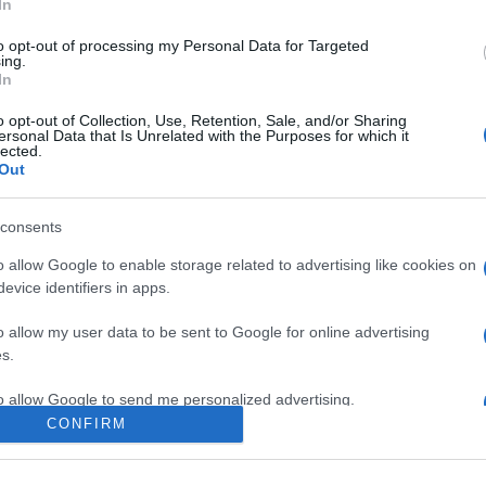
es ?magyar fadot? is előadott, amelynek zenéjét Presser Gábor 
In
to opt-out of processing my Personal Data for Targeted
ing.
In
o opt-out of Collection, Use, Retention, Sale, and/or Sharing
ersonal Data that Is Unrelated with the Purposes for which it
lected.
Out
m, azaz sors, végzet szóból származik) a portugálok világszerte is
tugál gitár (guitarra) és egy spanyol gitár (viol?o) kíséretével. 
consents
atosabb zenei műfaja lett. Az édes-keserű dalok témája a szerele
o allow Google to enable storage related to advertising like cookies on
t. Meghatározója a saudade, az a sajátos portugál életérzés, me
evice identifiers in apps.
relem és a boldogság keresését. A fado az 1960-as években vált 
SCO szellemi kulturális örökségeket tartalmazó listájára.
o allow my user data to be sent to Google for online advertising
s.
to allow Google to send me personalized advertising.
CONFIRM
o allow Google to enable storage related to analytics like cookies on
evice identifiers in apps.