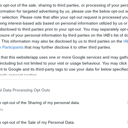
kategória első helyezettje a portói Grande Noite do Fado tehetsé
to opt-out of the sale, sharing to third parties, or processing of your per
o Carmo-val. Komoly nemzetközi karriert futott be, rendszeresen 
formation for targeted advertising by us, please use the below opt-out s
jti a közönséget Amerikában, Japánban, Dél-Amerikában egyaránt.
r selection. Please note that after your opt-out request is processed y
eing interest-based ads based on personal information utilized by us or
disclosed to third parties prior to your opt-out. You may separately opt-
losure of your personal information by third parties on the IAB’s list of
. This information may also be disclosed by us to third parties on the
IA
Participants
that may further disclose it to other third parties.
szemek) 1998-ban adta ki, a 2000-ben megjelent Aquela Rua (Az 
 a közönség körében hatalmas elismerést arattak. Az énekesnő 2
 that this website/app uses one or more Google services and may gath
including but not limited to your visit or usage behaviour. You may click 
át. 2005-ben megjelent negyedik lemeze, az Ao vivo em Lisboa (
 to Google and its third-party tags to use your data for below specifi
ertjéről készült. A Mar Ensemble együttessel készített CD-je eln
ogle consent section.
átott napvilágot a Sétimo Fado (Hetedik fado) címet viselő albu
l Data Processing Opt Outs
o opt-out of the Sharing of my personal data.
In
cskeméten lépett fel, de énekelt magyarul a Zorán pályafutásána
o opt-out of the Sale of my Personal Data.