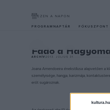
EZEN A NAPON
PROGRAMNAPTÁR
FÓKUSZPON
EGYÉB
Fado a Hagyom
ARCHÍV
2013. JÚLIUS 31.
Joana Amendoeira énekstílusa alapvetően a kla
személyisége, hangja, karizmája, kontaktuster
erőt sugároznak.
kultura.hu