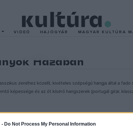
T
VIDEÓ
HAJÓGYÁR
MAGYAR KULTÚRA M
ányok Házában
sszikus zenéhez közelít, kivételes szépségű hangja által a fado 
emtő képessége és az őt kísérő hangszerek (portugál gitár, klassz
 -
Do Not Process My Personal Information