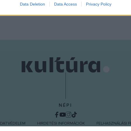
Data Deletion
Data Access
Privacy Policy
o allow Google to enable storage related to functionality of the website
o allow Google to enable storage related to personalization.
o allow Google to enable storage related to security, including
cation functionality and fraud prevention, and other user protection.
NÉPI
DATVÉDELEM
HIRDETÉSI INFORMÁCIÓK
FELHASZNÁLÁSI F