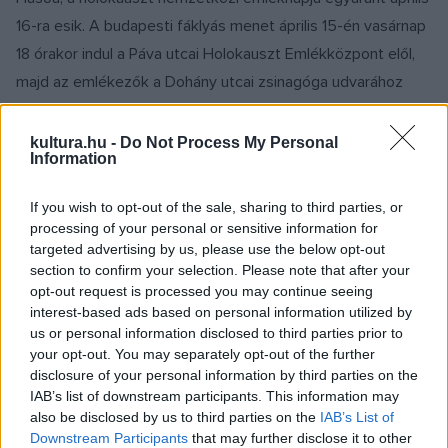
16-ra esik. A budapesti fáklyás menet április 15-én vasárnap
18 órakor indul a Páva utcai Holokauszt Emlékközpont elől,
majd az emlékezők a Dohány utcai zsinagóga udvarához
vonulnak az Emmánuel Emlékfáig, hogy emlékezzenek
azokra, akiket a nyilasok Budapest utcáin gyilkoltak meg
kultura.hu -
Do Not Process My Personal
Information
1944-45-ben.
If you wish to opt-out of the sale, sharing to third parties, or
Az emlékműnél beszédet mond Szili Katalin, az
processing of your personal or sensitive information for
Országgyűlés elnöke, Warren L. Miller az Egyesült Államok
targeted advertising by us, please use the below opt-out
section to confirm your selection. Please note that after your
elnökének különmegbízottja, Efraim Zuroff, a Simon
opt-out request is processed you may continue seeing
Wiesenthal Központ Jeruzsálemi Igazgatója, Zoltai Gusztáv,
interest-based ads based on personal information utilized by
a Mazsihisz és Budapesti Zsidó Hitközség (BZSH)
us or personal information disclosed to third parties prior to
your opt-out. You may separately opt-out of the further
ügyvezető igazgatója, Kardos Péter főrabbi, Vámos Miklós
disclosure of your personal information by third parties on the
író, Fekete László főkántor. Az emlékezésen közreműködik
IAB’s list of downstream participants. This information may
Gerendás Péter, Heilig Gábor, Somló Tamás és a Pannónia
also be disclosed by us to third parties on the
IAB’s List of
Downstream Participants
that may further disclose it to other
Klezmer Band.