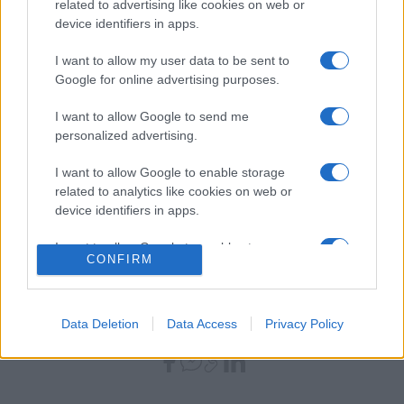
related to advertising like cookies on web or
egyik laktanyájában, és eredetileg politikai foglyok őrzésére
device identifiers in apps.
szánták. A birkenaui haláltábort gázkamráival,
I want to allow my user data to be sent to
krematóriumaival és közvetlen vasútvonalával 1941-ben
Google for online advertising purposes.
építtették meg rabszolgaként dolgoztatott szovjet
I want to allow Google to send me
hadifoglyokkal. A megsemmisítő táborban lengyel források
personalized advertising.
szerint 1940 és 1945 között több mint egymillió ember,
I want to allow Google to enable storage
nagyrészt zsidók vesztették életüket. Minden harmadik
related to analytics like cookies on web or
áldozat magyar volt, akiket 1944. május 15-e és 1944. július
device identifiers in apps.
9-e között deportáltak Magyarországról.
I want to allow Google to enable storage
CONFIRM
related to functionality of the website or app.
(Múlt-kor/MTI)
I want to allow Google to enable storage
related to personalization.
Data Deletion
Data Access
Privacy Policy
MEGOSZTÁS
I want to allow Google to enable storage
related to security, including authentication
functionality and fraud prevention, and other