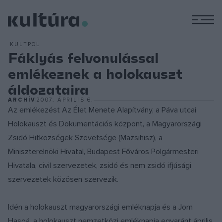
M
KULTPOL
Fáklyás felvonulással
emlékeznek a holokauszt
áldozataira
ARCHÍV
2007. ÁPRILIS 6.
Az emlékezést Az Élet Menete Alapítvány, a Páva utcai
Holokauszt és Dokumentációs központ, a Magyarországi
Zsidó Hitközségek Szövetsége (Mazsihisz), a
Miniszterelnöki Hivatal, Budapest Főváros Polgármesteri
Hivatala, civil szervezetek, zsidó és nem zsidó ifjúsági
szervezetek közösen szervezik.
Idén a holokauszt magyarországi emléknapja és a Jom
Hasoá, a holokauszt nemzetközi emléknapja egyaránt április