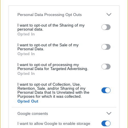
third parties.
Please note that this website/app uses one or more Google
Personal Data Processing Opt Outs
Másnap április 16-án Lengyelországban, Auschwitz-
services and may gather and store information including but
Birkenauban tartják meg a náci népirtás hatmillió áldozatának
not limited to your visit or usage behaviour. You may click to
I want to opt-out of the Sharing of my
personal data.
emlékére az Élet menetét. A résztvevők gyalog teszik meg
grant or deny consent to Google and its third-party tags to
Opted In
use your data for below specified purposes in below Google
a három kilométeres távolságot, a "halottak útját", a volt náci
consent section.
I want to opt-out of the Sale of my
koncentrációs tábor, Auschwitz és az egykori legnagyobb
Personal Data.
Opted In
náci megsemmisítő tábor, Auschwitz-II-Birkenau között. A
kezdetben kétévente tartott zarándoklatot 1996 óta
I want to opt-out of processing my
Personal Data for Targeted Advertising.
évente rendezik. A 2005-ben tartott Élet mentén mintegy
Opted In
húszezren sereglettek össze - részt vett Ariel Saron akkori
I want to opt-out of Collection, Use,
izraeli kormányfő is. Magyarországot többek között
Retention, Sale, and/or Sharing of my
Personal Data that Is Unrelated with the
Gyurcsány Ferenc miniszterelnök, miniszterek, pártelnökök,
Purposes for which it was collected.
Opted Out
országgyűlési képviselők, művészek képviselték.
Google consents
Az Oswiecim lengyel város közelében lévő Auschwitz-I
I want to allow Google to enable storage
tábort, a nácik 1940-ben alakították ki a lengyel hadsereg