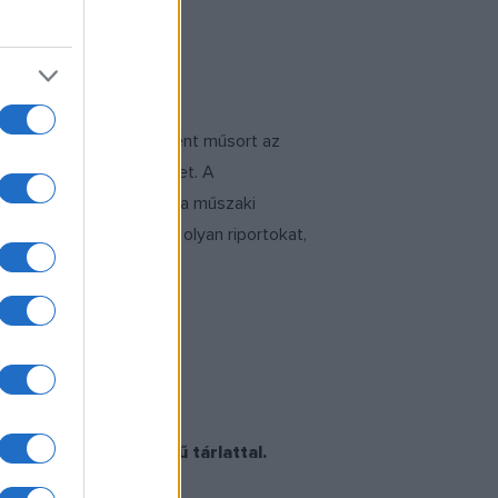
 én készítettem elsőként műsort az
ató létezett, az Odin.net. A
lrontsa. Viszont, talán a műszaki
aztam, hogy készítsünk olyan riportokat,
nk a
Szín ? Színtér
című tárlattal.