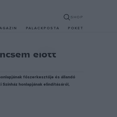
SHOP
AGAZIN
PALACKPOSTA
POKET
encsém előtt
 honlapjának főszerkesztője és állandó
 Színház honlapjának elindításáról,