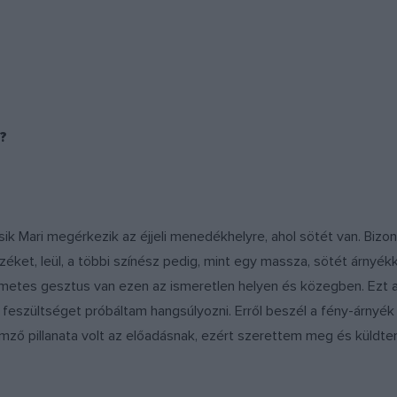
ó?
csik Mari megérkezik az éjjeli menedékhelyre, ahol sötét van. Bizo
széket, leül, a többi színész pedig, mint egy massza, sötét árnyé
lelmetes gesztus van ezen az ismeretlen helyen és közegben. Ezt
a feszültséget próbáltam hangsúlyozni. Erről beszél a fény-árnyé
emző pillanata volt az előadásnak, ezért szerettem meg és küldte