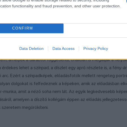
cation functionality and fraud prevention, and other user protection.
 dokumentálom, ami nagyjából leköti az egész napomat. Az előadá
ezes próbákat és a bemutatót is, mindenről készül fotó. Szokták 
CONFIRM
ul gyönyörűen bevilágítva. És ez igaz is. Fantasztikus helyzetek a
éséhez. Saját bőrömön tanultam meg, hogy kell hozzá a színházi 
Data Deletion
Data Access
Privacy Policy
az előadásokat. Az én dolgom az, hogy dokumentáljam a színház é
nem, amelyek a darabtól függetlenül, önállóan is megállják a helyü
rdekes lehet a színpad, a díszlet egy apró részlete is, a fény-ár
 arc. Ezért a színpadképek, előadásfotók mellett rengeteg portrét
 olyan dolgokat is felfedeznek a képeken, amik az előadásban elk
r-munka, amit a néző soha nem lát. Az egyik legkedvesebb kép
ásáról, amelyen a díszítő kollégám éppen az előadás jellegzetes
 is szeretem megörökíteni.