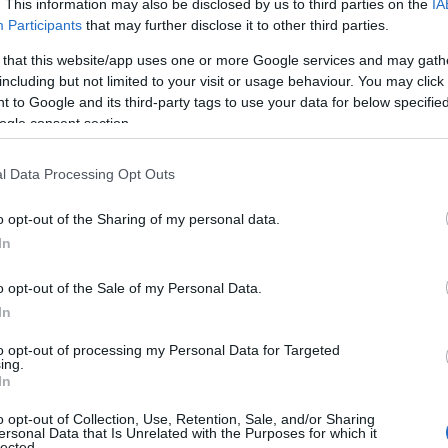
. This information may also be disclosed by us to third parties on the
IA
lni. Én pontosan ugyanezt gondoltam az épületről és az egész he
Participants
that may further disclose it to other third parties.
udtam venni a számát, azonnal felhívtam és elmondtam, hogy tetsz
 that this website/app uses one or more Google services and may gath
ki, hogy készítenék egy honlapot a színház számára, amit gazdagon
including but not limited to your visit or usage behaviour. You may click 
t nevelhessünk ki azokból a fiatalokból, akik akkor már jellemzőe
 to Google and its third-party tags to use your data for below specifi
ogle consent section.
Tamásnak, fölvett. Valójában itt kezdődött az én színházi fotós pá
 szakmát, ellesni az igazi profiktól például Kaiser Ottótól, akkor
l Data Processing Opt Outs
ire igaza volt. Őt azóta is tisztelem, fantasztikus fotográfusnak
am. Arra a próbára Sándor két fotóst hívott meg, Korniss Pétert
o opt-out of the Sharing of my personal data.
tunk el. Emlékszem, hogy az utolsó expó után Korniss rám nézett
In
o opt-out of the Sale of my Personal Data.
In
to opt-out of processing my Personal Data for Targeted
ing.
In
o opt-out of Collection, Use, Retention, Sale, and/or Sharing
ersonal Data that Is Unrelated with the Purposes for which it
tájékozódási és a felhasználói szokások ? visszatérve az in
lected.