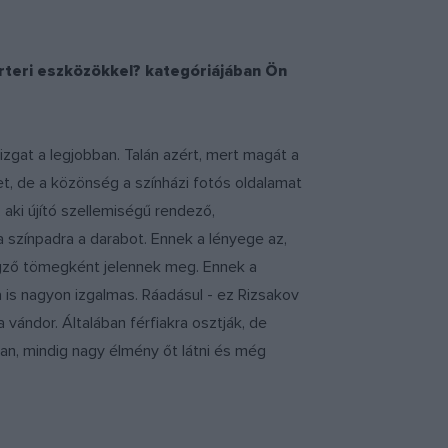
rteri eszközökkel? kategóriájában Ön
izgat a legjobban. Talán azért, mert magát a
t, de a közönség a színházi fotós oldalamat
aki újító szellemiségű rendező,
színpadra a darabot. Ennek a lényege az,
gző tömegként jelennek meg. Ennek a
a is nagyon izgalmas. Ráadásul - ez Rizsakov
 vándor. Általában férfiakra osztják, de
van, mindig nagy élmény őt látni és még