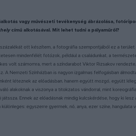
űalkotás vagy művészeti tevékenység ábrázolása, fotóripo
khely
című alkotásával.
Mit lehet tudni a pályaműről?
zázalékát ott készítem, a fotográfia szempontjából ez a terület 
etesen mindenfélét fotózok, például a családunkat, a természete
es volt számomra, mert a színdarabot Viktor Rizsakov rendezte, 
z. A Nemzeti Színházban is nagyon izgalmas felfogásban álmodta 
nként léteznek az előadásban, hanem együtt mozgó, együtt léle
áló alakoknak a viszonya a titokzatos vándorral, mint koreográfi
i játssza. Ennek az előadásnak mindig kulcskérdése, hogy ki lesz a
 különleges: egyszerre gyermek, nő, anya, ezer színe, hangulata 