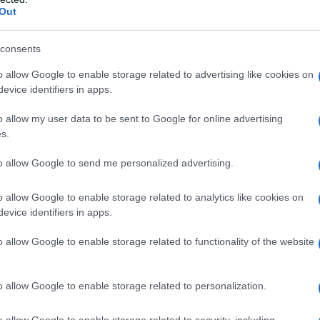
Out
consents
o allow Google to enable storage related to advertising like cookies on
evice identifiers in apps.
y miért is juthatott ilyesmi az eszembe -, az
Ablak
című műsorban
riban Magyarországon még csak egyetlen nyilvános internetszolgált
o allow my user data to be sent to Google for online advertising
, méreg drága, ezért nem engedtek senkit hozzányúlni, nehogy e
s.
dig is érdekelt, foglalkoztatott a technikai fejlődés. Szorgalm
to allow Google to send me personalized advertising.
ozzanak a számítástechnikával.
o allow Google to enable storage related to analytics like cookies on
evice identifiers in apps.
o allow Google to enable storage related to functionality of the website
o allow Google to enable storage related to personalization.
óberben a Magyar Festészet Napja keretében találkozhattu
o allow Google to enable storage related to security, including