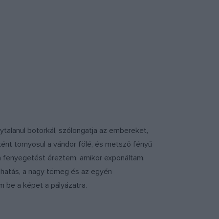
nytalanul botorkál, szólongatja az embereket,
kként tornyosul a vándor fölé, és metsző fényű
 a fenyegetést éreztem, amikor exponáltam.
k hatás, a nagy tömeg és az egyén
m be a képet a pályázatra.