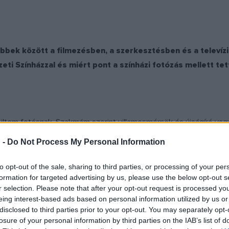
öbbek között a filmezésben, a szerkesztésben és a televí
i Színházzal és miért pont a színházi fotózás mellett tet
ltem fotósnak. Szakmám szerint villamosmérnök és újságíró va
ulturális- és hírműsorokat készítettem. Mindig is foglalkoztatott 
 -
Do Not Process My Personal Information
az irodalmi színpadunkban, de rajzoltam, festettem is. A képzőmű
lat után a Magyar Televízióhoz kerültem, amikor az
Ablak
című mű
to opt-out of the sale, sharing to third parties, or processing of your per
formation for targeted advertising by us, please use the below opt-out s
kezdtem el a hangok után újra a képekkel foglalkozni. Tévés szerk
r selection. Please note that after your opt-out request is processed y
rettem a riportok feldolgozását, a vágást. A kompozícióról, kép
eing interest-based ads based on personal information utilized by us or
szűnésével egy idő tájt épült fel a Nemzeti Színház, és akkoriban
disclosed to third parties prior to your opt-out. You may separately opt-
losure of your personal information by third parties on the IAB’s list of
apcsoltam a televíziót, Jordán Tamás állt a kamerák előtt és épp a