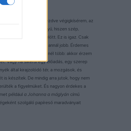
sokat a születésüktől kezdve végigkísérem, az
mondani, hogy nekem könnyű, hiszen szép,
lakulnak ki a lencsém előtt. Ez is igaz. Csak
tapasztalat. Minél több, annál jobb. Érdemes
letét, de az ambícióm ennél több: akkor érzem
ket. Vagy ha sikerül egy előadás, egy szerep
nyék által kirajzolódó tér, a mozgások, és
 is készítek. De mindig arra jutok, hogy nem
erülték a figyelmüket. És nagyon érdekes a
emet például
a Johanna a máglyán
című
ségeként szolgáló papíreső maradványait