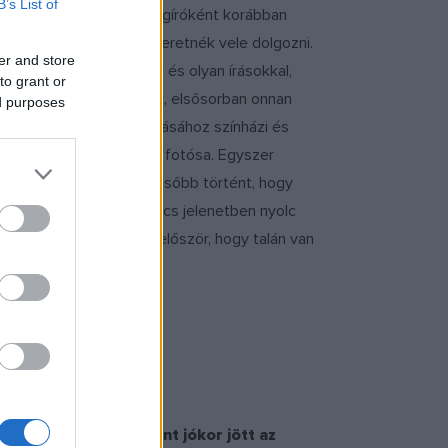
B’s List of
lyzetről. Mivel még újságíróként korábban
ett, amit mondott és szeretnék vele dolgozni.
er and store
 illusztrálnék képekkel és olyan írásokkal,
to grant or
n az internet előtt ültek, elsősorban onnan
ed purposes
lyám. A honlap illusztrálásához színházi és
 ő volt a Nemzeti Színház fotósa. Egyszer
 tartom. Néhány évvel később történt, hogy
 és engem. Az egyik kulcs jelenetben nyolc
. Akkor nyugodtam meg először, hogy talán van
ternetre, ezek szerint jókor jött az