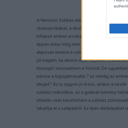
authenti
A Nemzeti Színház előadásait és az életét is
olvasópróbákat, a díszlet felállítását, a jelm
kifejező emberi arcokat fényképezhetek, ráadás
éppen ennyi még nem elég egy jó fotó elkészít
alaposan ismerni a színházat, a színészeket, 
jól magam, ha sikerül olyan képeket is készíte
lényegét visszaadnom a fotóval. De ugyanilyen é
persze a legizgalmasabb ? az mindig az emberi
eleget? Az is nagyon jó érzés, amikor a nézők
színház működése, az a gyakran kemény hátté
előadás után készítettem a színház zsinórpadl
takarítja el a színpadról. Az ilyen életképeket