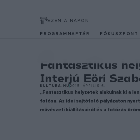
EZEN A NAPON
PROGRAMNAPTÁR
FÓKUSZPON
KÉPZŐ
Fantasztikus hel
Interjú Eöri Szab
KULTURA.HU
2015. ÁPRILIS 6.
„Fantasztikus helyzetek alakulnak ki a le
fotósa. Az idei sajtófotó pályázaton nyer
művészeti kiállításairól és a fotózás örö