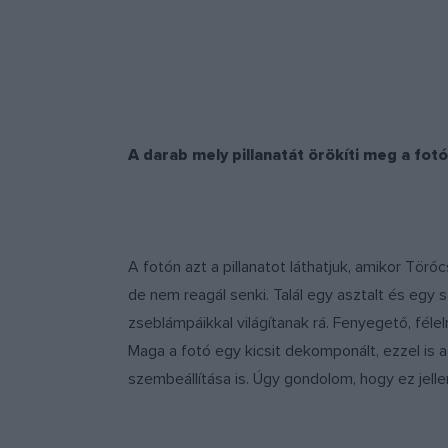
A darab mely pillanatát örökíti meg a fot
A fotón azt a pillanatot láthatjuk, amikor Törő
de nem reagál senki. Talál egy asztalt és egy 
zseblámpáikkal világítanak rá. Fenyegető, fé
Maga a fotó egy kicsit dekomponált, ezzel is 
szembeállítása is. Úgy gondolom, hogy ez jell