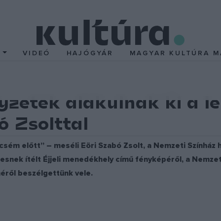
T
VIDEÓ
HAJÓGYÁR
MAGYAR KULTÚRA M
yzetek alakulnak ki a l
ó Zsolttal
ncsém előtt” – meséli Eöri Szabó Zsolt, a Nemzeti Színház
tesnek ítélt Éjjeli menedékhely című fényképéről, a Nemzeti
méről beszélgettünk vele.