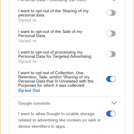
services and may gather and store information including but
ismét olyan világhírű vendégek lesznek, mint Plácido
not limited to your visit or usage behaviour. You may click to
I want to opt-out of the Sharing of my
Domingo operaénekes-karmester. A műsor eddigi két
personal data.
grant or deny consent to Google and its third-party tags to
Opted In
évadának zsűrijében Plácido Domingo mellett olyan
use your data for below specified purposes in below Google
consent section.
hírességek foglaltak helyet, mint Miklósa Erika Kossuth- és
I want to opt-out of the Sale of my
Personal Data.
Liszt-díjas koloratúrszoprán, Stjepan Hauser horvát csellista
Opted In
vagy Maxim Vengerov orosz hegedűművész.
I want to opt-out of processing my
Personal Data for Targeted Advertising.
Opted In
A versenyen 2020-ban és 2021-ben a második helyezettek
I want to opt-out of Collection, Use,
is fellépést nyertek a Zeneakadémia Nagytermébe, ahol
Retention, Sale, and/or Sharing of my
Personal Data that Is Unrelated with the
idén február 18-án a Magyar Rádió Zenekarával és Kovács
Purposes for which it was collected.
János karmesterrel adnak koncertet.
Opted Out
Google consents
A Virtuózok az első és egyetlen magyar fejlesztésű
I want to allow Google to enable storage
komolyzenei tehetségkutató műsor, indulása óta milliók
related to advertising like cookies on web or
kedvencévé vált.
device identifiers in apps.