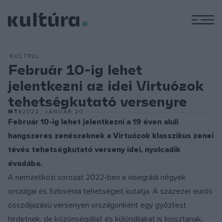
M
KULTPOL
Február 10-ig lehet
jelentkezni az idei Virtuózok
tehetségkutató versenyre
MTI
2022. JANUÁR 20.
Február 10-ig lehet jelentkezni a 19 éven aluli
hangszeres zenészeknek a Virtuózok klasszikus zenei
tévés tehetségkutató verseny idei, nyolcadik
évadába.
A nemzetközi sorozat 2022-ben a visegrádi négyek
országai és Szlovénia tehetségeit kutatja. A százezer eurós
összdíjazású versenyen országonként egy győztest
hirdetnek, de közönségdíjat és különdíjakat is kiosztanak.