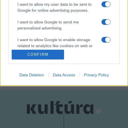
I want to allow my user data to be sent to
Nyitókép: a Virtuózok V4+ klasszikus zenei tehetségkutató
Google for online advertising purposes.
5 győztese (2021). Fotó: MTI/Virtuózok/Kaszner Nikolett
I want to allow Google to send me
personalized advertising.
I want to allow Google to enable storage
related to analytics like cookies on web or
VIRTUÓZOK
device identifiers in apps.
CONFIRM
I want to allow Google to enable storage
MEGOSZTÁS
related to functionality of the website or app.
Data Deletion
Data Access
Privacy Policy
I want to allow Google to enable storage
related to personalization.
I want to allow Google to enable storage
related to security, including authentication
functionality and fraud prevention, and other
user protection.