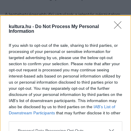
A legtehetségesebb ifjú virtuózok a jelentős pénzjutalom
mellett számos koncertlehetőséget is kapnak
kultura.hu -
Do Not Process My Personal
Magyarországon és külföldön egyaránt, valamint
Information
mesterkurzusokon vehetnek részt. Mint írják, a
If you wish to opt-out of the sale, sharing to third parties, or
tehetségkutató műsor alatt a klasszikus zenei élet jelenlegi
processing of your personal or sensitive information for
és jövőbeli, magyar és külföldi sztárjai ismerkednek meg
targeted advertising by us, please use the below opt-out
egymással, amiből barátságok, művészeti
section to confirm your selection. Please note that after your
opt-out request is processed you may continue seeing
együttműködések születnek.
interest-based ads based on personal information utilized by
us or personal information disclosed to third parties prior to
A műsor magyar válogatóját tavasszal sugározzák, télen
your opt-out. You may separately opt-out of the further
disclosure of your personal information by third parties on the
pedig öt ország hét televíziós csatornáján mutatják be a
IAB’s list of downstream participants. This information may
nemzetközi adásokat, akár 70 millió nézővel ismertetve
also be disclosed by us to third parties on the
IAB’s List of
meg a klasszikus zene nemzetközi tehetségeit.
Downstream Participants
that may further disclose it to other
third parties.
A Virtuózok V4+ 2022-es évadában a zsűri tagjai között
Please note that this website/app uses one or more Google
Personal Data Processing Opt Outs