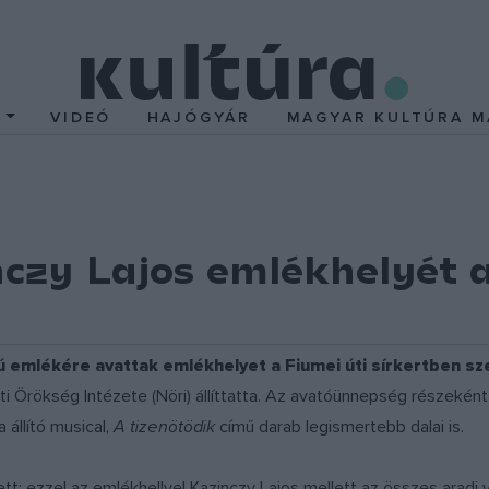
T
VIDEÓ
HAJÓGYÁR
MAGYAR KULTÚRA M
czy Lajos emlékhelyét a
nú emlékére avattak emlékhelyet a Fiumei úti sírkertben sz
i Örökség Intézete (Nöri) állíttatta. Az avatóünnepség részeké
 állító musical,
A tizenötödik
című darab legismertebb dalai is.
t: ezzel az emlékhellyel Kazinczy Lajos mellett az összes aradi vé