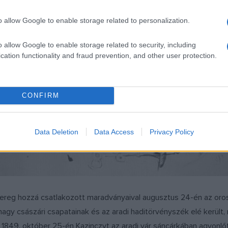
o allow Google to enable storage related to personalization.
o allow Google to enable storage related to security, including
cation functionality and fraud prevention, and other user protection.
CONFIRM
Data Deletion
Data Access
Privacy Policy
adsereg hozzá csatlakozott maradványaival augusztus 24-én az oros
gy császári csapatainak és az aradi haditörvényszék elé került, m
és 1849. október 25-én Kazinczyt az aradi vár sáncárkában agyonlő