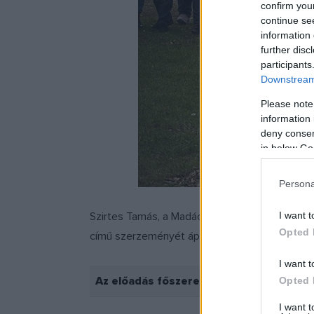
confirm you
continue se
information 
further disc
participants
Downstream 
Please note
information 
deny consent
in below Go
Persona
I want t
Szirtes Tamás, a Madách Színház igazgatója em
Opted 
című szerzeményét áprilisban mutatták be.
I want t
Az előadás főszereplőjével készített in
Opted 
I want 