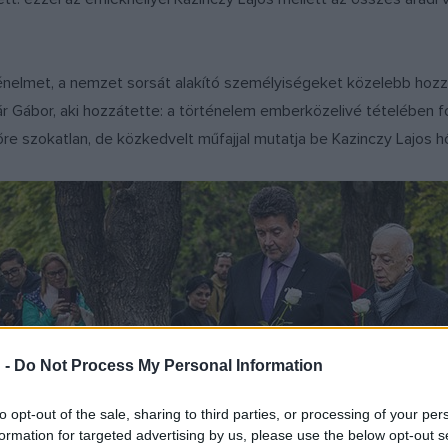
rténelmet, a nemzet sorsát alakító személyiségeket közelebb h
r Gábor, aki hozzátette: a történelem emberközelivé tételében
re szokatlan, de közkedvelt műfajjal mutatja be Kazinczy Lajos h
 -
Do Not Process My Personal Information
to opt-out of the sale, sharing to third parties, or processing of your per
formation for targeted advertising by us, please use the below opt-out s