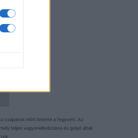
z csapatok előtt letette a fegyvert. Az
ely teljes vagyonelkobzásra és golyó általi
tték.