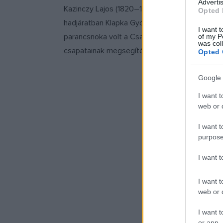
Advertis
Kazinczy Lajos (1820–1849) honvédezredes, Ka
Opted 
hadjáratban Klapka György hadtestében volt
I want t
parancsnoka volt a Csallóközben, majd megbíz
of my P
was col
csapatainak megsegítésére Erdélybe indult.
Opted 
Google 
I want t
web or d
I want t
purpose
I want 
I want t
web or d
I want t
or app.