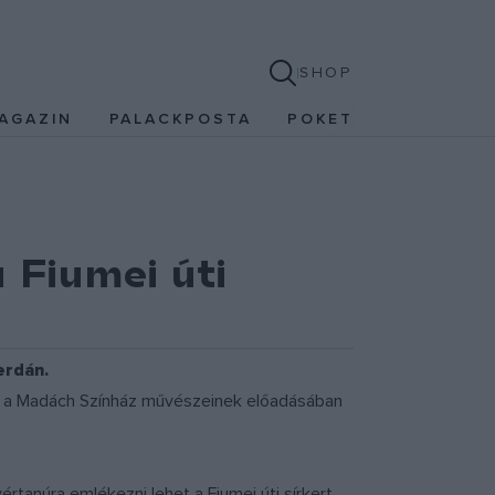
SHOP
AGAZIN
PALACKPOSTA
POKET
 Fiumei úti
erdán.
nt a Madách Színház művészeinek előadásában
rtanúra emlékezni lehet a Fiumei úti sírkert