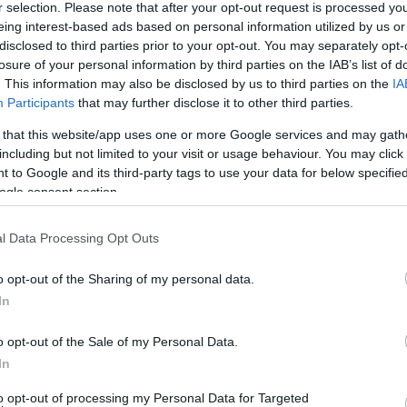
r selection. Please note that after your opt-out request is processed y
eing interest-based ads based on personal information utilized by us or
disclosed to third parties prior to your opt-out. You may separately opt-
losure of your personal information by third parties on the IAB’s list of
. This information may also be disclosed by us to third parties on the
IA
Participants
that may further disclose it to other third parties.
 that this website/app uses one or more Google services and may gath
including but not limited to your visit or usage behaviour. You may click 
 to Google and its third-party tags to use your data for below specifi
ogle consent section.
l Data Processing Opt Outs
o opt-out of the Sharing of my personal data.
lékeztetett: a III. Madách Musical Pályázat díjnyertes darabját, 
In
o opt-out of the Sale of my Personal Data.
terjúnk
itt olvasható
.
In
to opt-out of processing my Personal Data for Targeted