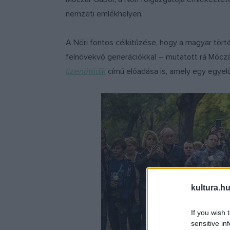
nemzeti emlékhelyen.
A Nöri fontos célkitűzése, hogy a magyar tö
felnövekvő generációkkal – mutatott rá Móczá
tizenötödik
című előadása is, amely egy egyelő
kultura.hu
If you wish 
sensitive in