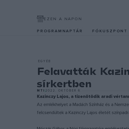
EZEN A NAPON
PROGRAMNAPTÁR
FÓKUSZPON
EGYÉB
Felavatták Kazin
sírkertben
MTI
2022. OKTÓBER 6.
Kazinczy Lajos, a tizenötödik aradi vérta
Az emlékhelyet a Madách Színház és a Nemzet
felcsendültek a Kazinczy Lajos életét színpadra
Móczár Gábor, a Nöri főigazgatója emlékeztetet