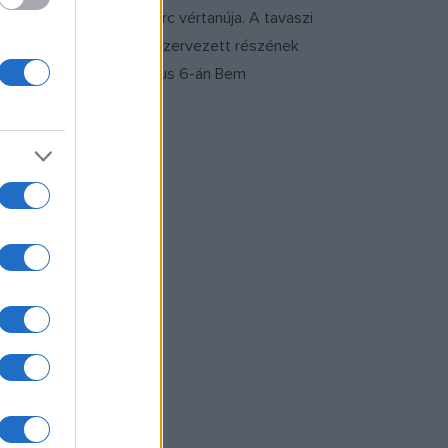
adalom és szabadságharc vértanúja. A tavaszi
romi várőrség mozgóvá szervezett részének
ős seregtesttel augusztus 6-án Bem