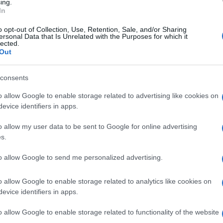
ing.
zinczy Ferenc és Török Sophie legifjabb fia, az 1848–49-es forr
In
 dandárparancsnok. 1849 májusának végétől ezredesként a komá
o opt-out of Collection, Use, Retention, Sale, and/or Sharing
ták egy tartalék hadosztály szervezésével. A mintegy hétezer f
ersonal Data that Is Unrelated with the Purposes for which it
lected.
Out
consents
o allow Google to enable storage related to advertising like cookies on
evice identifiers in apps.
o allow my user data to be sent to Google for online advertising
s.
to allow Google to send me personalized advertising.
o allow Google to enable storage related to analytics like cookies on
evice identifiers in apps.
o allow Google to enable storage related to functionality of the website