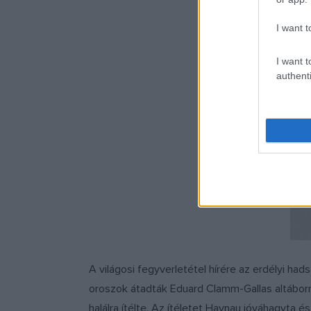
I want t
I want t
authenti
A világosi fegyverletétel hírére az erdélyi h
oroszok átadták Eduard Clamm-Gallas altáborna
halálra ítélte. Az ítéletet Haynau jóváhagyta 