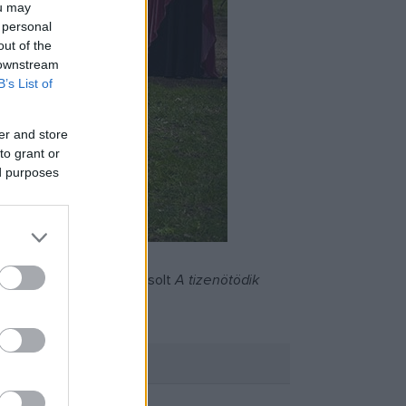
ou may
 personal
out of the
 downstream
B’s List of
er and store
to grant or
ed purposes
Derzsi György és Meskó Zsolt
A tizenötödik