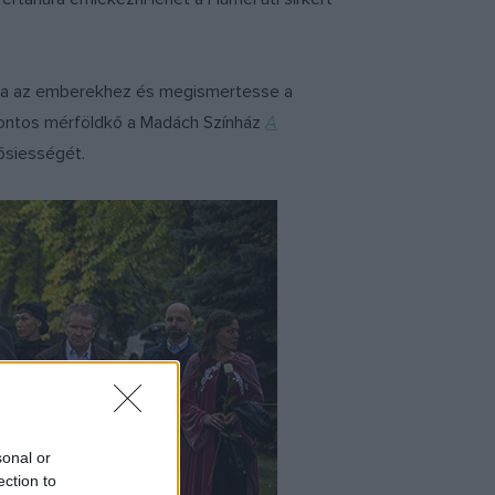
ozza az emberekhez és megismertesse a
 fontos mérföldkő a Madách Színház
A
ősiességét.
sonal or
ection to